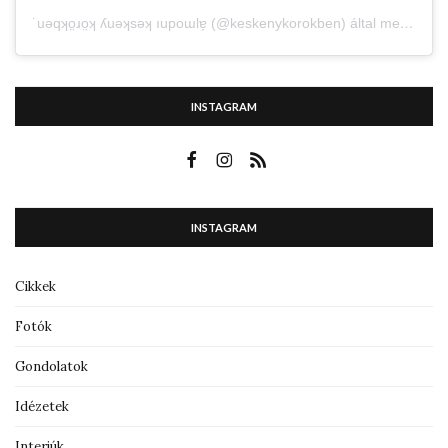
˙uǝqʞo̤ɹo̤ʞ ʎuǝʞsǝʞ ıupoɯlɐ̗ (@keskenykorokben) által megosztott bejegyzés
INSTAGRAM
INSTAGRAM
Cikkek
Fotók
Gondolatok
Idézetek
Interjúk