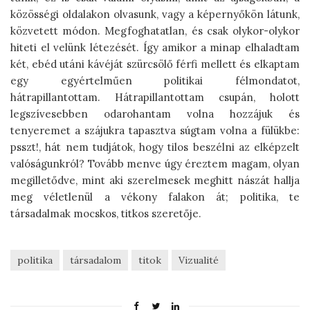
közösségi oldalakon olvasunk, vagy a képernyőkön látunk,
közvetett módon. Megfoghatatlan, és csak olykor-olykor
hiteti el velünk létezését. Így amikor a minap elhaladtam
két, ebéd utáni kávéját szürcsölő férfi mellett és elkaptam
egy egyértelműen politikai félmondatot,
hátrapillantottam. Hátrapillantottam csupán, holott
legszívesebben odarohantam volna hozzájuk és
tenyeremet a szájukra tapasztva súgtam volna a fülükbe:
psszt!, hát nem tudjátok, hogy tilos beszélni az elképzelt
valóságunkról? Tovább menve úgy éreztem magam, olyan
megilletődve, mint aki szerelmesek meghitt nászát hallja
meg véletlenül a vékony falakon át; politika, te
társadalmak mocskos, titkos szeretője.
politika
társadalom
titok
Vizualité