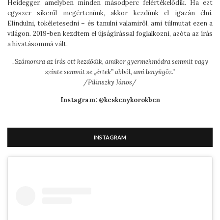
Heidegger, amelyben minden másodperc felértékelődik. Ha ezt
egyszer sikerül megértenünk, akkor kezdünk el igazán élni.
Elindulni, tökéletesedni – és tanulni valamiről, ami túlmutat ezen a
világon. 2019-ben kezdtem el újságírással foglalkozni, azóta az írás
a hivatásommá vált.
„
Számomra az írás ott kezdődik, amikor gyermekmódra semmit vagy
szinte semmit se „értek” abból, ami lenyűgöz.”
/Pilinszky János/
Instagram: @keskenykorokben
INSTAGRAM