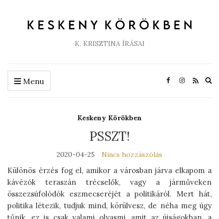
K. KRISZTINA ÍRÁSAI
Ex
Menu
se
fo
Keskeny Körökben
PSSZT!
2020-04-25
Nincs hozzászólás
Különös érzés fog el, amikor a városban járva elkapom a
kávézók teraszán trécselők, vagy a járműveken
összezsúfolódók eszmecseréjét a politikáról. Mert hát,
politika létezik, tudjuk mind, körülvesz, de néha meg úgy
tűnik, ez is csak valami olyasmi, amit az újságokban, a