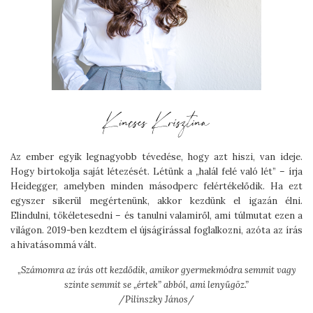
Az ember egyik legnagyobb tévedése, hogy azt hiszi, van ideje.
Hogy birtokolja saját létezését. Létünk a „halál felé való lét” – írja
Heidegger, amelyben minden másodperc felértékelődik. Ha ezt
egyszer sikerül megértenünk, akkor kezdünk el igazán élni.
Elindulni, tökéletesedni – és tanulni valamiről, ami túlmutat ezen a
világon. 2019-ben kezdtem el újságírással foglalkozni, azóta az írás
a hivatásommá vált.
„
Számomra az írás ott kezdődik, amikor gyermekmódra semmit vagy
szinte semmit se „értek” abból, ami lenyűgöz.”
/Pilinszky János/