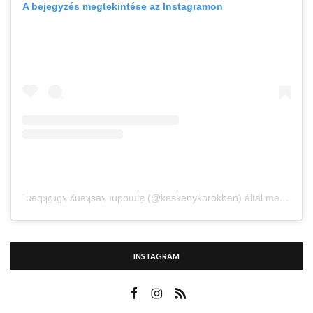
A bejegyzés megtekintése az Instagramon
˙uǝqʞo̤ɹo̤ʞ ʎuǝʞsǝʞ ıupoɯlɐ̗ (@keskenykorokben) által megosztott bejegyzés
INSTAGRAM