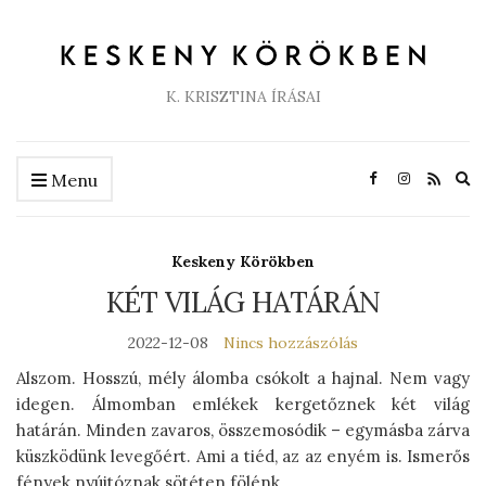
K. KRISZTINA ÍRÁSAI
Ex
Menu
se
fo
Keskeny Körökben
KÉT VILÁG HATÁRÁN
2022-12-08
Nincs hozzászólás
Alszom. Hosszú, mély álomba csókolt a hajnal. Nem vagy
idegen. Álmomban emlékek kergetőznek két világ
határán. Minden zavaros, összemosódik – egymásba zárva
küszködünk levegőért. Ami a tiéd, az az enyém is. Ismerős
fények nyújtóznak sötéten fölénk.