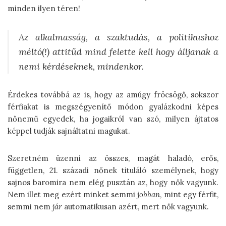
minden ilyen téren!
Az alkalmasság, a szaktudás, a
politikushoz
méltó
(!) attitűd mind felette kell hogy álljanak a
nemi kérdéseknek, mindenkor.
Érdekes továbbá az is, hogy az amúgy fröcsögő, sokszor
férfiakat is megszégyenítő módon gyalázkodni képes
nőnemű egyedek, ha jogaikról van szó, milyen ájtatos
képpel tudják sajnáltatni magukat.
Szeretném üzenni az összes, magát haladó, erős,
független, 21. századi nőnek tituláló személynek, hogy
sajnos baromira nem elég pusztán az, hogy nők vagyunk.
Nem illet meg ezért minket semmi
jobban
, mint egy férfit,
semmi nem
jár
automatikusan azért, mert nők vagyunk.