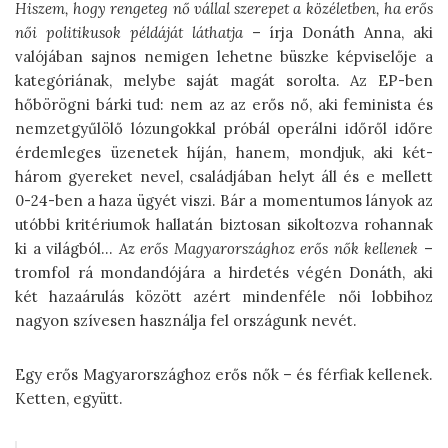
Hiszem, hogy rengeteg nő vállal szerepet a közéletben, ha erős
női politikusok példáját láthatja
– írja Donáth Anna, aki
valójában sajnos nemigen lehetne büszke képviselője a
kategóriának, melybe saját magát sorolta. Az EP-ben
hőbörögni bárki tud: nem az az erős nő, aki feminista és
nemzetgyűlölő lózungokkal próbál operálni időről időre
érdemleges üzenetek híján, hanem, mondjuk, aki két-
három gyereket nevel, családjában helyt áll és e mellett
0-24-ben a haza ügyét viszi. Bár a momentumos lányok az
utóbbi kritériumok hallatán biztosan sikoltozva rohannak
ki a világból…
Az erős Magyarországhoz erős nők kellenek
–
tromfol rá mondandójára a hirdetés végén Donáth, aki
két hazaárulás között azért mindenféle női lobbihoz
nagyon szívesen használja fel országunk nevét.
Egy erős Magyarországhoz erős nők – és férfiak kellenek.
Ketten, együtt.