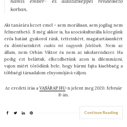
hamis ember- és áldozatképpel rendelkező
korban.
Aki tanárára kezet emel – sem morálisan, sem jogilag nem
felmenthető. S még akkor is, ha szociokulturális közegünk
erős hatást gyakorol ránk, tetteinkért, magatartásunkért
és döntéseinkért
csakis mi vagyunk felelősek
. Nem az
állam, nem Orbán Viktor és nem az iskolarendszer. Ha
pedig ezt beláttuk, elkezdhetünk azon is dilemmázni,
vajon miért törődünk bele, hogy bármi fajta kisebbség a
többségi társadalom elnyomójává váljon.
Az eredeti írás a
VASÁRAP.HU
-n jelent meg 2020. február
8-án.
Continue Reading