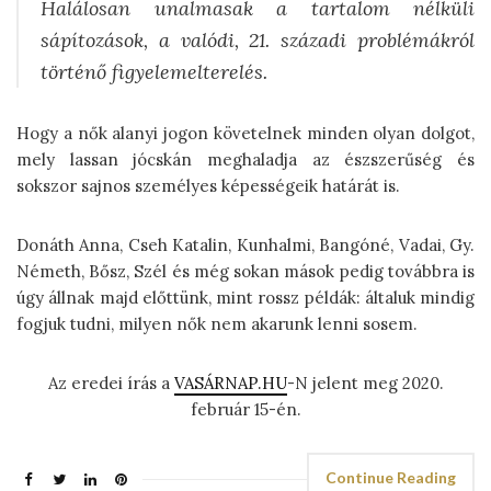
Halálosan unalmasak a tartalom nélküli
sápítozások, a valódi, 21. századi problémákról
történő figyelemelterelés.
Hogy a nők alanyi jogon követelnek minden olyan dolgot,
mely lassan jócskán meghaladja az észszerűség és
sokszor sajnos személyes képességeik határát is.
Donáth Anna, Cseh Katalin, Kunhalmi, Bangóné, Vadai, Gy.
Németh, Bősz, Szél és még sokan mások pedig továbbra is
úgy állnak majd előttünk, mint rossz példák: általuk mindig
fogjuk tudni, milyen nők nem akarunk lenni sosem.
Az eredei írás a
VASÁRNAP.HU
-N jelent meg 2020.
február 15-én.
Continue Reading