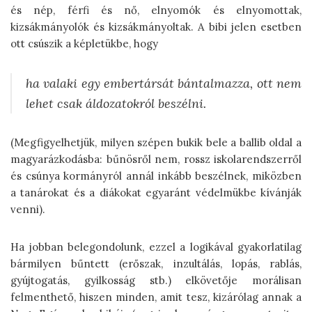
és nép, férfi és nő, elnyomók és elnyomottak,
kizsákmányolók és kizsákmányoltak. A bibi jelen esetben
ott csúszik a képletükbe, hogy
ha valaki egy embertársát bántalmazza, ott nem
lehet
csak
áldozatok
ról beszélni.
(Megfigyelhetjük, milyen szépen bukik bele a ballib oldal a
magyarázkodásba: bűnösről nem, rossz iskolarendszerről
és csúnya kormányról annál inkább beszélnek, miközben
a tanárokat és a diákokat egyaránt védelmükbe kívánják
venni).
Ha jobban belegondolunk, ezzel a logikával gyakorlatilag
bármilyen bűntett (erőszak, inzultálás, lopás, rablás,
gyújtogatás, gyilkosság stb.) elkövetője morálisan
felmenthető, hiszen minden, amit tesz, kizárólag annak a