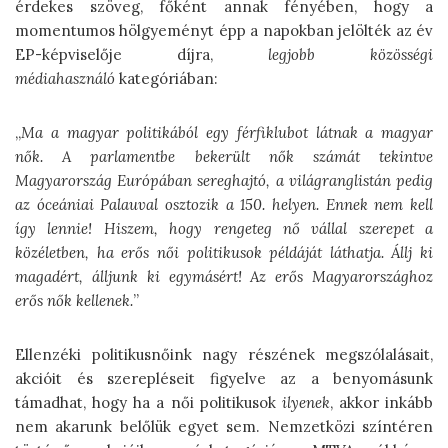
érdekes szöveg, főként annak fényében, hogy a
momentumos hölgyeményt épp a napokban jelölték az év
EP-képviselője díjra,
legjobb közösségi
médiahasználó
kategóriában:
„
Ma a magyar politikából egy férfiklubot látnak a magyar
nők. A parlamentbe bekerült nők számát tekintve
Magyarország Európában sereghajtó, a világranglistán pedig
az óceániai Palauval osztozik a 150. helyen. Ennek nem kell
így lennie! Hiszem, hogy rengeteg nő vállal szerepet a
közéletben, ha erős női politikusok példáját láthatja. Állj ki
magadért, álljunk ki egymásért! Az erős Magyarországhoz
erős nők kellenek.
”
Ellenzéki politikusnőink nagy részének megszólalásait,
akcióit és szerepléseit figyelve az a benyomásunk
támadhat, hogy ha a női politikusok
ilyenek
, akkor inkább
nem akarunk belőlük egyet sem. Nemzetközi színtéren