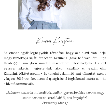
Az ember egyik legnagyobb tévedése, hogy azt hiszi, van ideje.
Hogy birtokolja saját létezését. Létünk a „halál felé való lét” – írja
Heidegger, amelyben minden másodperc felértékelődik. Ha ezt
egyszer sikerül megértenünk, akkor kezdünk el igazán élni.
Elindulni, tökéletesedni – és tanulni valamiről, ami túlmutat ezen a
világon. 2019-ben kezdtem el újságírással foglalkozni, azóta az írás
a hivatásommá vált.
„
Számomra az írás ott kezdődik, amikor gyermekmódra semmit vagy
szinte semmit se „értek” abból, ami lenyűgöz.”
/Pilinszky János/