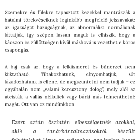
Szemekre és fülekre tapasztott kezekkel mantrázzák a
hatalmi törekvéseiknek leginkább megfelelő jelszavakat:
az igazságot hazugságnak, az abnormálist normálisnak
láttatják, így szépen lassan maguk is elhiszik, hogy a
káoszon és züllöttségen kívül máshová is vezethet e kóros
csapongás.
A baj csak az, hogy a lelkiismeret és bűnérzet nem
kiiktatható. Tiltakozhatunk, elnyomhatjuk, sőt
lázadozhatunk is ellene, de megszüntetni nem tudjuk – ez
egyáltalán nem „valami keresztény dolog”, mely alól az
ateisták, a vallás nélküliek vagy bárki más felmenthetné
magát. Ott van ez mindünkben.
Ezért aztán őszintén elbeszélgetnék azokkal,
akik a tanárbántalmazásokról készült