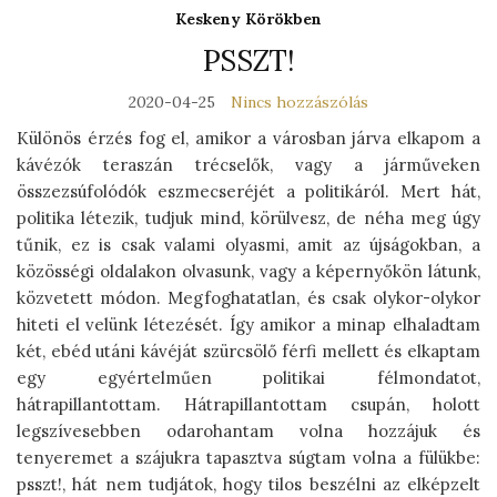
Keskeny Körökben
PSSZT!
2020-04-25
Nincs hozzászólás
Különös érzés fog el, amikor a városban járva elkapom a
kávézók teraszán trécselők, vagy a járműveken
összezsúfolódók eszmecseréjét a politikáról. Mert hát,
politika létezik, tudjuk mind, körülvesz, de néha meg úgy
tűnik, ez is csak valami olyasmi, amit az újságokban, a
közösségi oldalakon olvasunk, vagy a képernyőkön látunk,
közvetett módon. Megfoghatatlan, és csak olykor-olykor
hiteti el velünk létezését. Így amikor a minap elhaladtam
két, ebéd utáni kávéját szürcsölő férfi mellett és elkaptam
egy egyértelműen politikai félmondatot,
hátrapillantottam. Hátrapillantottam csupán, holott
legszívesebben odarohantam volna hozzájuk és
tenyeremet a szájukra tapasztva súgtam volna a fülükbe:
psszt!, hát nem tudjátok, hogy tilos beszélni az elképzelt