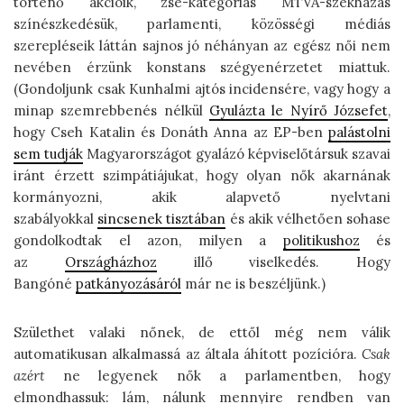
történő akcióik, zsé-kategóriás MTVA-székházas
színészkedésük, parlamenti, közösségi médiás
szerepléseik láttán sajnos jó néhányan az egész női nem
nevében érzünk konstans szégyenérzetet miattuk.
(Gondoljunk csak Kunhalmi ajtós incidensére, vagy hogy a
minap szemrebbenés nélkül
Gyulázta le Nyírő Józsefet
,
hogy Cseh Katalin és Donáth Anna az EP-ben
palástolni
sem tudják
Magyarországot gyalázó képviselőtársuk szavai
iránt érzett szimpátiájukat, hogy olyan nők akarnának
kormányozni, akik alapvető nyelvtani
szabályokkal
sincsenek tisztában
és akik vélhetően sohase
gondolkodtak el azon, milyen a
politikushoz
és
az
Országházhoz
illő viselkedés. Hogy
Bangóné
patkányozásáról
már ne is beszéljünk.)
Születhet valaki nőnek, de ettől még nem válik
automatikusan alkalmassá az általa áhított pozícióra.
Csak
azért
ne legyenek nők a parlamentben, hogy
elmondhassuk: lám, nálunk mennyire rendben van