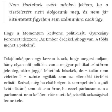
Nem tisztelnek ezért minket jobban, ha a
tiszteletért nem dolgozunk meg, és nem jár
kitüntetett figyelem sem számunkra
csak úgy
.
Hogy a Momentum kedvenc politikusát, Gyurcsány
Ferencet idézzem: „Az Ember érdekel. Ahogy van. A többi
mehet a pokolra”.
Tulajdonképpen egy kezem is sok, hogy megszámoljam,
hány olyan női politikus van a magyar politikai színtéren
jelenleg, akire joggal lehetünk büszkék, de – talán nem
véletlenül – szinte egyikük sem az ellenzéki térfelet
erősíti. Szóval, még ha első helyen is szerepelnénk a „női
kvóta listán”, semmit sem érne, ha ezzel párhuzamosan a
parlament nem kellően rátermett képviselők sokaságával
lenne tele.