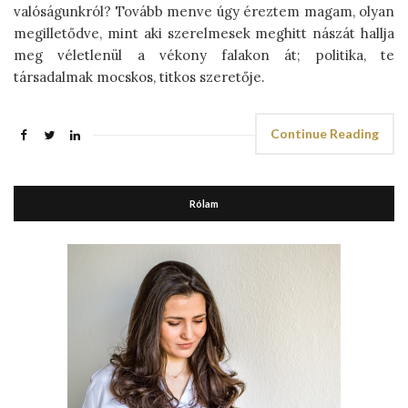
valóságunkról? Tovább menve úgy éreztem magam, olyan
megilletődve, mint aki szerelmesek meghitt nászát hallja
meg véletlenül a vékony falakon át; politika, te
társadalmak mocskos, titkos szeretője.
Continue Reading
Rólam