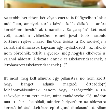
Az utóbbi hetekben két olyan esetre is felfigyelhettünk a
médiában, amelyek során középiskolás diákok a tanóra
keretében inzultálták tanáraikat. Ez „csupán” két eset
volt, azonban vélhetően ennél jóval több hasonló
történés rejtve marad.
Barkóczi Balázs
, a DK szóvivője a
tanárbántalmazások kapcsán úgy nyilatkozott, „az iskolák
nem börtönök, tehát a gyerek, még hogyha elkövető is,
valahol áldozat. Áldozata ennek az iskolarendszernek, a
lerohasztott iskolarendszernek (…)”.
Itt most meg kell állnunk egy pillanatra, no nem azért,
hogy hangot adjunk magától értetődő(?)
felháborodásunknak, hanem hogy leszögezzük: a DK
szóvivője nem tett mást, mint tankönyvbe illő módon
mutatta be a baloldali, minden helyzetben az áldozatot
kereső, bűntudatkeltésre építő gondolkodásmódot. Állam