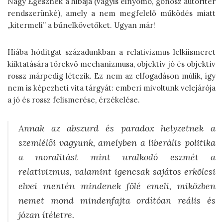
Nagy Egésznek a hibája (vagyis elnyomó, gonosz autoriter
rendszerünké), amely a nem megfelelő működés miatt
„kitermeli” a bűnelkövetőket. Ugyan már!
Hiába hódítgat századunkban a relativizmus lelkiismeret
kiiktatására törekvő mechanizmusa, objektív jó és objektív
rossz márpedig létezik. Ez nem az elfogadáson múlik, így
nem is képezheti vita tárgyát: emberi mivoltunk velejárója
a jó és rossz felismerése, érzékelése.
Annak az abszurd és paradox helyzetnek a
szemlélői vagyunk, amelyben a liberális politika
a moralitást mint uralkodó eszmét a
relativizmus, valamint igencsak sajátos erkölcsi
elvei mentén mindenek fölé emeli, miközben
nemet mond mindenfajta ordítóan reális és
józan ítéletre.