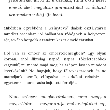
felvételeket látva az erőszakos, tanárokra kezet
emelő, őket megalázó gimnazistákat az áldozat
szerepében vélik felfedezni.
Miközben egyébként a „csínytevő” diákok osztálytársai
mindkét videóban jól hallhatóan röhögnek a helyzeten,
sőt, tovább hergelik a tanárra kezet emelő társukat.
Hol van az ember az embertelenségben? Egy olyan
korban, ahol állítólag napról napra „tökéletesebbek
vagyunk”, mi marad majd meg, ha szépen lassan mindent
levetkőzünk? Ne hagyjuk, hogy félrevezessenek és ne
maradjunk némák, elfogadva az erkölcsi relativizmus
egyetemes moralitásba bújtatott fertőjét.
Nem szégyen megbotránkozni, nem szégyen
megszólalni – megmutatja emberségünket egy