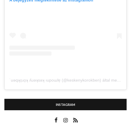
˙uǝqʞo̤ɹo̤ʞ ʎuǝʞsǝʞ ıupoɯlɐ̗ (@keskenykorokben) által megosztott bejegyzés
INSTAGRAM