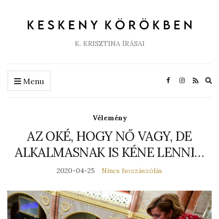
K. KRISZTINA ÍRÁSAI
Ex
Menu
se
fo
Vélemény
AZ OKÉ, HOGY NŐ VAGY, DE
ALKALMASNAK IS KÉNE LENNI…
2020-04-25
Nincs hozzászólás