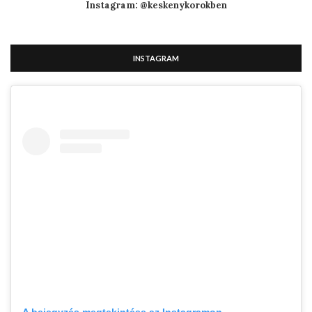
Instagram: @keskenykorokben
INSTAGRAM
A bejegyzés megtekintése az Instagramon