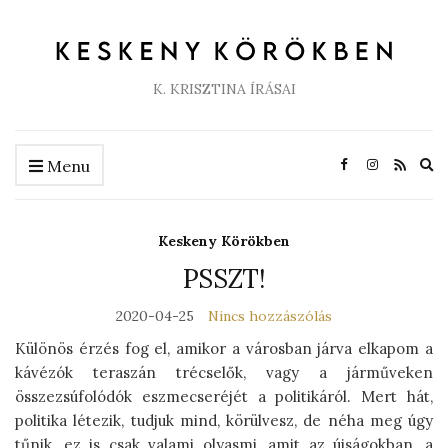
K. KRISZTINA ÍRÁSAI
Ex
Menu
se
fo
Keskeny Körökben
PSSZT!
2020-04-25
Nincs hozzászólás
Különös érzés fog el, amikor a városban járva elkapom a
kávézók teraszán trécselők, vagy a járműveken
összezsúfolódók eszmecseréjét a politikáról. Mert hát,
politika létezik, tudjuk mind, körülvesz, de néha meg úgy
tűnik, ez is csak valami olyasmi, amit az újságokban, a