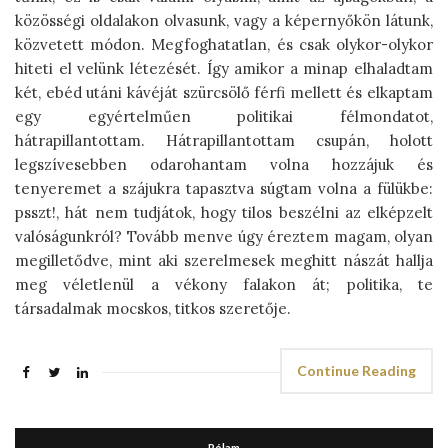
közösségi oldalakon olvasunk, vagy a képernyőkön látunk,
közvetett módon. Megfoghatatlan, és csak olykor-olykor
hiteti el velünk létezését. Így amikor a minap elhaladtam
két, ebéd utáni kávéját szürcsölő férfi mellett és elkaptam
egy egyértelműen politikai félmondatot,
hátrapillantottam. Hátrapillantottam csupán, holott
legszívesebben odarohantam volna hozzájuk és
tenyeremet a szájukra tapasztva súgtam volna a fülükbe:
psszt!, hát nem tudjátok, hogy tilos beszélni az elképzelt
valóságunkról? Tovább menve úgy éreztem magam, olyan
megilletődve, mint aki szerelmesek meghitt nászát hallja
meg véletlenül a vékony falakon át; politika, te
társadalmak mocskos, titkos szeretője.
Continue Reading
Rólam