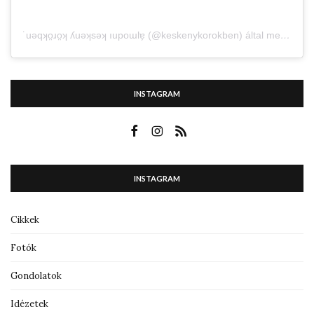
˙uǝqʞo̤ɹo̤ʞ ʎuǝʞsǝʞ ıupoɯlɐ̗ (@keskenykorokben) által megosztott bejegyzés
INSTAGRAM
INSTAGRAM
Cikkek
Fotók
Gondolatok
Idézetek