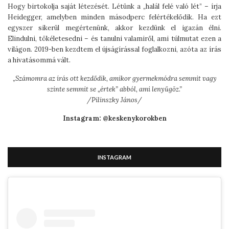
Hogy birtokolja saját létezését. Létünk a „halál felé való lét” – írja
Heidegger, amelyben minden másodperc felértékelődik. Ha ezt
egyszer sikerül megértenünk, akkor kezdünk el igazán élni.
Elindulni, tökéletesedni – és tanulni valamiről, ami túlmutat ezen a
világon. 2019-ben kezdtem el újságírással foglalkozni, azóta az írás
a hivatásommá vált.
„
Számomra az írás ott kezdődik, amikor gyermekmódra semmit vagy
szinte semmit se „értek” abból, ami lenyűgöz.”
/Pilinszky János/
Instagram: @keskenykorokben
INSTAGRAM