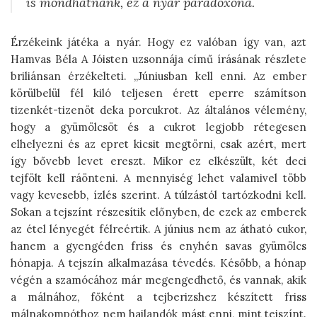
is mondhatnánk, ez a nyár paradoxona.
Érzékeink játéka a nyár. Hogy ez valóban így van, azt
Hamvas Béla A Jóisten uzsonnája című írásának részlete
briliánsan érzékelteti. „Júniusban kell enni. Az ember
körülbelül fél kiló teljesen érett eperre számítson
tizenkét-tizenöt deka porcukrot. Az általános vélemény,
hogy a gyümölcsöt és a cukrot legjobb rétegesen
elhelyezni és az epret kicsit megtörni, csak azért, mert
így bővebb levet ereszt. Mikor ez elkészült, két deci
tejfölt kell ráönteni. A mennyiség lehet valamivel több
vagy kevesebb, ízlés szerint. A túlzástól tartózkodni kell.
Sokan a tejszínt részesítik előnyben, de ezek az emberek
az étel lényegét félreértik. A június nem az átható cukor,
hanem a gyengéden friss és enyhén savas gyümölcs
hónapja. A tejszín alkalmazása tévedés. Később, a hónap
végén a szamócához már megengedhető, és vannak, akik
a málnához, főként a tejberizshez készített friss
málnakompóthoz nem hajlandók mást enni, mint tejszínt.