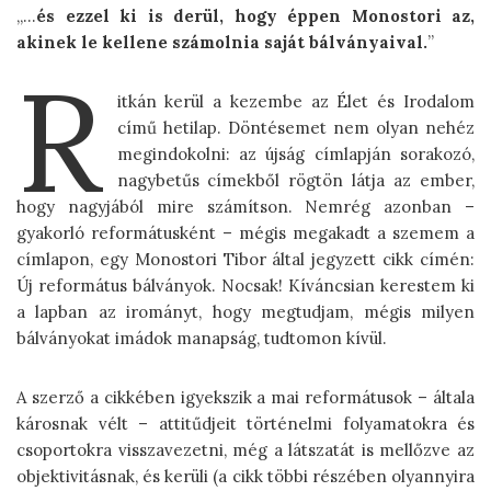
„…
és ezzel ki is derül, hogy éppen Monostori az,
akinek le kellene számolnia saját bálványaival.
”
R
itkán kerül a kezembe az Élet és Irodalom
című hetilap. Döntésemet nem olyan nehéz
megindokolni: az újság címlapján sorakozó,
nagybetűs címekből rögtön látja az ember,
hogy nagyjából mire számítson. Nemrég azonban –
gyakorló reformátusként – mégis megakadt a szemem a
címlapon, egy Monostori Tibor által jegyzett cikk címén:
Új református bálványok. Nocsak! Kíváncsian kerestem ki
a lapban az irományt, hogy megtudjam, mégis milyen
bálványokat imádok manapság, tudtomon kívül.
A szerző a cikkében igyekszik a mai reformátusok – általa
károsnak vélt – attitűdjeit történelmi folyamatokra és
csoportokra visszavezetni, még a látszatát is mellőzve az
objektivitásnak, és kerüli (a cikk többi részében olyannyira