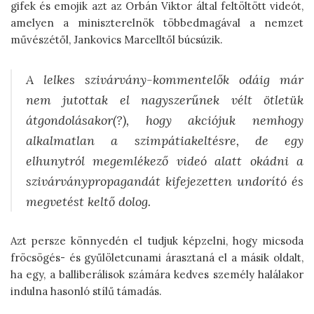
gifek és emojik azt az Orbán Viktor által feltöltött videót,
amelyen a miniszterelnök többedmagával a nemzet
művészétől, Jankovics Marcelltől búcsúzik.
A lelkes szivárvány-kommentelők odáig már
nem jutottak el nagyszerűnek vélt ötletük
átgondolásakor(?), hogy akciójuk nemhogy
alkalmatlan a szimpátiakeltésre, de egy
elhunytról megemlékező videó alatt okádni a
szivárványpropagandát kifejezetten undorító és
megvetést keltő dolog.
Azt persze könnyedén el tudjuk képzelni, hogy micsoda
fröcsögés- és gyűlöletcunami árasztaná el a másik oldalt,
ha egy, a balliberálisok számára kedves személy halálakor
indulna hasonló stílű támadás.