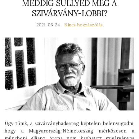
MEDDIG SÜLLYED MÉG A
SZIVÁRVÁNY-LOBBI?
2021-06-24
Nincs hozzászólás
Úgy tűnik, a szivárványhadsereg képtelen belenyugodni,
hogy a Magyarország-Németország mérkőzésen a
müncheni Allianz Arena nem kaphatott szivárványos