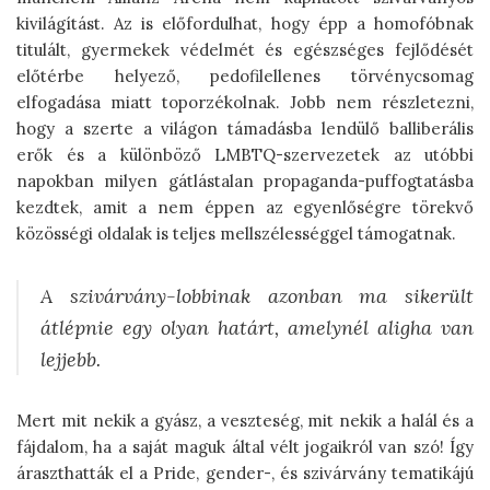
kivilágítást. Az is előfordulhat, hogy épp a homofóbnak
titulált, gyermekek védelmét és egészséges fejlődését
előtérbe helyező, pedofilellenes törvénycsomag
elfogadása miatt toporzékolnak. Jobb nem részletezni,
hogy a szerte a világon támadásba lendülő balliberális
erők és a különböző LMBTQ-szervezetek az utóbbi
napokban milyen gátlástalan propaganda-puffogtatásba
kezdtek, amit a nem éppen az egyenlőségre törekvő
közösségi oldalak is teljes mellszélességgel támogatnak.
A szivárvány-lobbinak azonban ma sikerült
átlépnie egy olyan határt, amelynél aligha van
lejjebb.
Mert mit nekik a gyász, a veszteség, mit nekik a halál és a
fájdalom, ha a saját maguk által vélt jogaikról van szó! Így
áraszthatták el a Pride, gender-, és szivárvány tematikájú