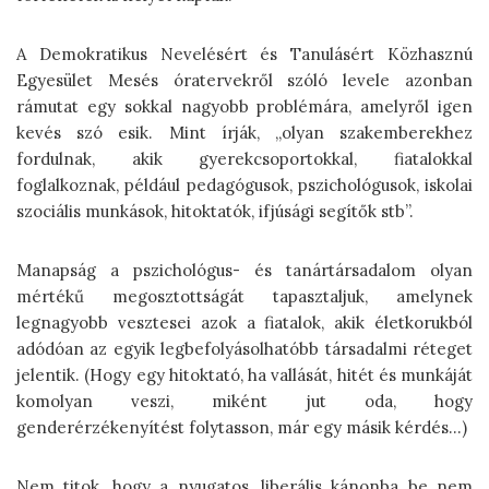
A Demokratikus Nevelésért és Tanulásért Közhasznú
Egyesület Mesés óratervekről szóló levele azonban
rámutat egy sokkal nagyobb problémára, amelyről igen
kevés szó esik. Mint írják, „olyan szakemberekhez
fordulnak, akik gyerekcsoportokkal, fiatalokkal
foglalkoznak, például pedagógusok, pszichológusok, iskolai
szociális munkások, hitoktatók, ifjúsági segítők stb”.
Manapság a pszichológus- és tanártársadalom olyan
mértékű megosztottságát tapasztaljuk, amelynek
legnagyobb vesztesei azok a fiatalok, akik életkorukból
adódóan az egyik legbefolyásolhatóbb társadalmi réteget
jelentik. (Hogy egy hitoktató, ha vallását, hitét és munkáját
komolyan veszi, miként jut oda, hogy
genderérzékenyítést folytasson, már egy másik kérdés…)
Nem titok, hogy a nyugatos, liberális kánonba be nem