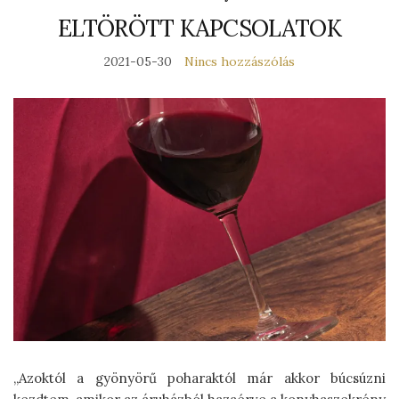
ELTÖRÖTT KAPCSOLATOK
2021-05-30
Nincs hozzászólás
„Azoktól a gyönyörű poharaktól már akkor búcsúzni