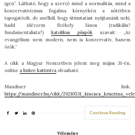
igen”. Látható, hogy a szerző mind a normalitás, mind a
konzervativizmus fogalma környékén a sötétben
tapogatózik, de anélkül, hogy útmutatást nyújtanánk neki,
hadd idézzem Székely János (radikális?
fundamentalista?)
katolikus püspök
szavait: „Az
evangélium nem modern, nem is konzervatív, hanem
örök.”
A cikk a Magyar Nemzetben jelent meg május 31-én,
online
a linkre kattintva
olvasható.
Mandiner link:
https://mandiner.hu/cikk/20210531_kincses_krisztina_ve
Continue Reading
Vélemény