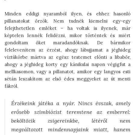
Minden eddigi nyaramból ilyen, és ehhez hasonló
pillanatokat őrzök. Nem tudnék kiemelni egy-egy
felejthetetlen emléket – ha voltak is ilyenek, már
képtelen lennék felidézni, mikor történtek és miért
gondoltam őket maradandóknak. De bármikor
felelevenítem az érzést, ahogy lábujjamat a jéghideg
víztükörbe mártva az egész testemet elönti a libabőr,
ahogy a jéghideg korty egy kánikulai napon végigfut a
mellkasomon, vagy a pillanatot, amikor egy langyos esti
sétán leszakítom az első édes meggyeket az út menti
fákról.
Érzékeink játéka a nyár. Nincs évszak, amely
erősebb szimbiózist teremtene az emberrel:
beköltözik zsigereinkbe, létéről nem
megváltozott mindennapjaink miatt, hanem