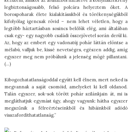
kezdtem, amikor az áruházból hazaérve a konyhaszekrény
legbiztonságosabb, felső polcára helyeztem őket. A
borospoharak élete kialakításukból és törékenységükből
kifolyólag igencsak rövid – nem lehet véletlen, hogy a
legtöbb háztartásban sosincs belőlük elég, ami általában
csak egy- egy nagyobb családi összejövetel során derül ki.
Az, hogy az embert egy vadonatúj pohár láttán elöntse a
mélabú, valljuk be, kissé nevetséges, egészen addig, amíg
egyszer meg nem próbálunk a jelenség mögé pillantani.
(…)
Kibogozhatatlanságoddal együtt kell élnem, mert neked is
megvannak a saját csomóid, amelyeket ki kell oldanod.
Talán egyszer, sok-sok törött pohár szilánkjain át, mi is
megláthatjuk egymást úgy, ahogy vagyunk: hátha egyszer
megszűnik a félreértéseinkből és hibáinkból adódó
visszafordíthatatlanság.”