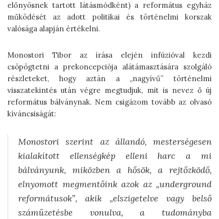
előnyösnek tartott látásmódként) a református egyház
működését az adott politikai és történelmi korszak
valósága alapján értékelni.
Monostori Tibor az írása elején infúzióval kezdi
csöpögtetni a prekoncepciója alátámasztására szolgáló
részleteket, hogy aztán a „nagyívű” történelmi
visszatekintés után végre megtudjuk, mit is nevez ő új
református bálványnak. Nem csigázom tovább az olvasó
kíváncsiságát:
Monostori szerint az állandó, mesterségesen
kialakított ellenségkép elleni harc a mi
bálványunk, miközben a hősök, a rejtőzködő,
elnyomott megmentőink azok az „underground
reformátusok”, akik „elszigetelve vagy belső
száműzetésbe vonulva, a tudományba