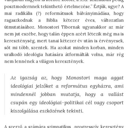
posztmodernnek tekinthető értelmezése.” Értjük, ugye? A
mai radikális (?) reformátusok bálványimádása, hogy
ragaszkodnak a Biblia kétezer éves, változatlan
útmutatásához. Monostori Tibornak ugyanakkor az már
nem jut eszébe, hogy talán éppen azért létezik még ma is
kereszténység, mert tanai kétezer év után is érvényesek,
sőt mi több, szentek. Ha azokat minden korban, minden
uralkodó ideológia hatására átformálták volna, már rég
nem lennének a világon keresztények.
Az igazság az, hogy Monostori maga aggat
ideológiai jelzőket a református egyházra, ami
mindennél jobban mutatja, hogy a vallást
csupán egy ideológiai-politikai cél vagy csoport
kiszolgálása eszközének tekinti.
A szerző a számára szimpatikus „progresszív keresztény