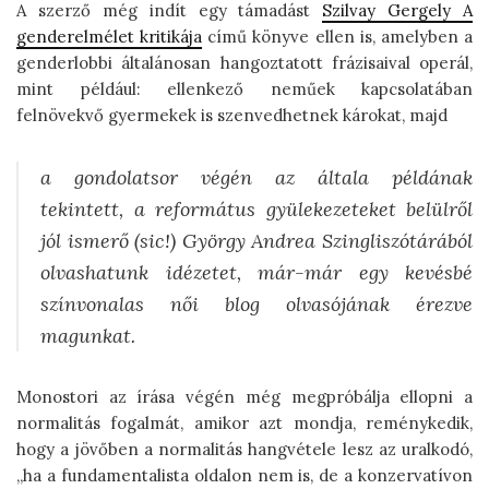
A szerző még indít egy támadást
Szilvay Gergely A
genderelmélet kritikája
című könyve ellen is, amelyben a
genderlobbi általánosan hangoztatott frázisaival operál,
mint például: ellenkező neműek kapcsolatában
felnövekvő gyermekek is szenvedhetnek károkat, majd
a gondolatsor végén az általa példának
tekintett, a református gyülekezeteket belülről
jól ismerő (sic!) György Andrea Szingliszótárából
olvashatunk idézetet, már-már egy kevésbé
színvonalas női blog olvasójának érezve
magunkat.
Monostori az írása végén még megpróbálja ellopni a
normalitás fogalmát, amikor azt mondja, reménykedik,
hogy a jövőben a normalitás hangvétele lesz az uralkodó,
„ha a fundamentalista oldalon nem is, de a konzervatívon