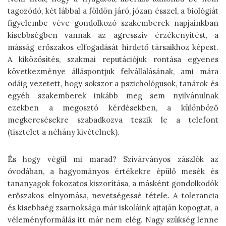
tagozódó, két lábbal a földön járó, józan ésszel, a biológiát
figyelembe véve gondolkozó szakemberek napjainkban
kisebbségben vannak az agresszív érzékenyítést, a
másság erőszakos elfogadását hirdető társaikhoz képest.
A kiközösítés, szakmai reputációjuk rontása egyenes
következménye álláspontjuk felvállalásának, ami mára
odáig vezetett, hogy sokszor a pszichológusok, tanárok és
egyéb szakemberek inkább meg sem nyilvánulnak
ezekben a megosztó kérdésekben, a különböző
megkeresésekre szabadkozva teszik le a telefont
(tisztelet a néhány kivételnek).
És hogy végül mi marad? Szivárványos zászlók az
óvodában, a hagyományos értékekre épülő mesék és
tananyagok fokozatos kiszorítása, a másként gondolkodók
erőszakos elnyomása, nevetségessé tétele. A tolerancia
és kisebbség zsarnoksága már iskoláink ajtaján kopogtat, a
véleményformálás itt már nem elég. Nagy szükség lenne