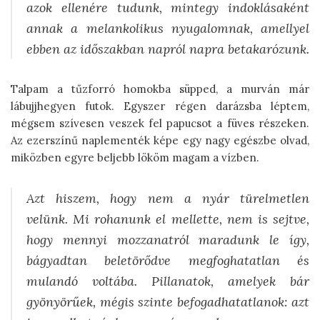
azok ellenére tudunk, mintegy indoklásaként
annak a melankolikus nyugalomnak, amellyel
ebben az időszakban napról napra betakarózunk.
Talpam a tűzforró homokba süpped, a murván már
lábujjhegyen futok. Egyszer régen darázsba léptem,
mégsem szívesen veszek fel papucsot a füves részeken.
Az ezerszínű naplementék képe egy nagy egészbe olvad,
miközben egyre beljebb lököm magam a vízben.
Azt hiszem, hogy nem a nyár türelmetlen
velünk. Mi rohanunk el mellette, nem is sejtve,
hogy mennyi mozzanatról maradunk le így,
bágyadtan beletörődve megfoghatatlan és
mulandó voltába. Pillanatok, amelyek bár
gyönyörűek, mégis szinte befogadhatatlanok: azt