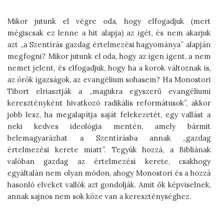
Mikor jutunk el végre oda, hogy elfogadjuk (mert
mégiscsak ez lenne a hit alapja) az igét, és nem akarjuk
azt „a Szentírás gazdag értelmezési hagyománya” alapján
megfogni? Mikor jutunk el oda, hogy az igen igent, a nem
nemet jelent, és elfogadjuk, hogy ha a korok változnak is,
az örök igazságok, az evangélium sohasem? Ha Monostori
Tibort elriasztják a „magukra egyszerű evangéliumi
keresztényként hivatkozó radikális reformátusok”, akkor
jobb lesz, ha megalapítja saját felekezetét, egy vallást a
neki kedves ideológia mentén, amely bármit
belemagyarázhat a Szentírásba annak „gazdag
értelmezési kerete miatt”. Tegyük hozzá, a Bibliának
valóban gazdag az értelmezési kerete, csakhogy
egyáltalán nem olyan módon, ahogy Monostori és a hozzá
hasonló elveket vallók azt gondolják. Amit ők képviselnek,
annak sajnos nem sok köze van a kereszténységhez.