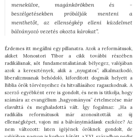
menekülve, magánkörökben és -
beszélgetésekben próbálják menteni a
menthetőt, az ellenségkép elleni küzdelmet
bálványozó vezetés okozta károkat”.
Érdemes itt megállni egy pillanatra. Azok a reformátusok,
akiket Monostori Tibor a cikk további részében
radikálisnak, sőt fundamentalistának bélyegez, valójában
azok a keresztények, akik a „nyugatos”, alkalmazkodó,
liberalizmusnak behódoló, kifordított dogmák helyett a
Biblia örök törvényeihez és hitvallásához ragaszkodnak. A
szerző egyébként erre is gondolt, és nem is titkolja, hogy
számára az evangélium „hagyományos” értelmezése már
elavulttá és meghaladottá vált. Így fogalmaz: „Ha a
radikális reformátusok már azonosították az új
ellenségképet, vajon mi a bálványimádásuk eszköze? Az
nem változott: Isten igéjének öröknek gondolt, de
valójában nagyon is korhoz kötött, a XXI. században pedig