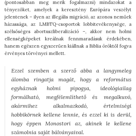
(pontosabban meg merik fogalmazni) mindazokat a
tényezőket, amelyek a keresztény Európára veszélyt
jelentenek – ilyen az illegális migráció, az azonos neműek
házassága, az LMBTQ-csoportok lobbitevékenysége, a
szélsőséges abortuszliberalizáció –, akkor nem holmi
ellenségképeket kreálnak fennmaradásuk érdekében,
hanem egészen egyszerűen kiállnak a Biblia öröktől fogva
érvényes törvényei mellett.
Ezzel szemben a szerző abba a langymeleg
álomba ringatja magát, hogy a református
egyháznak holmi pipogya, ideológiailag
formálható, megfélemlíthető és megalkuvó,
akármihez alkalmazkodó, értelmiségi
hobbikörnek kellene lennie, és ezzel ki is derül,
hogy éppen Monostori az, akinek le kellene
számolnia saját bálványaival.