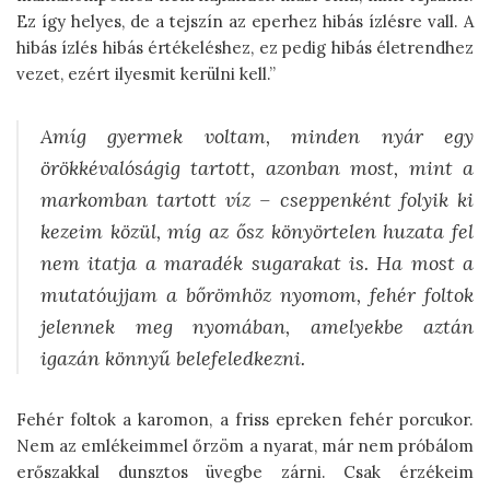
Ez így helyes, de a tejszín az eperhez hibás ízlésre vall. A
hibás ízlés hibás értékeléshez, ez pedig hibás életrendhez
vezet, ezért ilyesmit kerülni kell.”
Amíg gyermek voltam, minden nyár egy
örökkévalóságig tartott, azonban most, mint a
markomban tartott víz – cseppenként folyik ki
kezeim közül, míg az ősz könyörtelen huzata fel
nem itatja a maradék sugarakat is. Ha most a
mutatóujjam a bőrömhöz nyomom, fehér foltok
jelennek meg nyomában, amelyekbe aztán
igazán könnyű belefeledkezni.
Fehér foltok a karomon, a friss epreken fehér porcukor.
Nem az emlékeimmel őrzöm a nyarat, már nem próbálom
erőszakkal dunsztos üvegbe zárni. Csak érzékeim