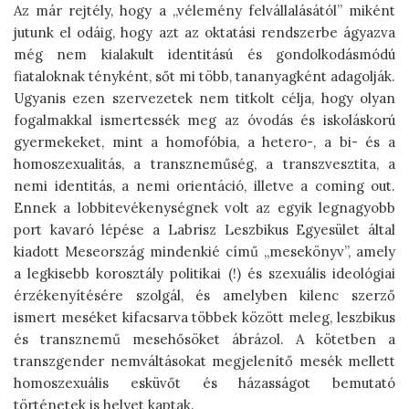
Az már rejtély, hogy a „vélemény felvállalásától” miként
jutunk el odáig, hogy azt az oktatási rendszerbe ágyazva
még nem kialakult identitású és gondolkodásmódú
fiataloknak tényként, sőt mi több, tananyagként adagolják.
Ugyanis ezen szervezetek nem titkolt célja, hogy olyan
fogalmakkal ismertessék meg az óvodás és iskoláskorú
gyermekeket, mint a homofóbia, a hetero-, a bi- és a
homoszexualitás, a transzneműség, a transzvesztita, a
nemi identitás, a nemi orientáció, illetve a coming out.
Ennek a lobbitevékenységnek volt az egyik legnagyobb
port kavaró lépése a Labrisz Leszbikus Egyesület által
kiadott Meseország mindenkié című „mesekönyv”, amely
a legkisebb korosztály politikai (!) és szexuális ideológiai
érzékenyítésére szolgál, és amelyben kilenc szerző
ismert meséket kifacsarva többek között meleg, leszbikus
és transznemű mesehősöket ábrázol. A kötetben a
transzgender nemváltásokat megjelenítő mesék mellett
homoszexuális esküvőt és házasságot bemutató
történetek is helyet kaptak.