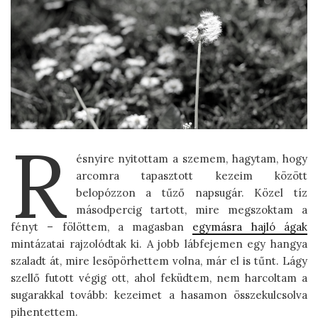
R
ésnyire nyitottam a szemem, hagytam, hogy
arcomra tapasztott kezeim között
belopózzon a tűző napsugár. Közel tíz
másodpercig tartott, mire megszoktam a
fényt – fölöttem, a magasban
egymásra hajló ágak
mintázatai rajzolódtak ki. A jobb lábfejemen egy hangya
szaladt át, mire lesöpörhettem volna, már el is tűnt. Lágy
szellő futott végig ott, ahol feküdtem, nem harcoltam a
sugarakkal tovább: kezeimet a hasamon összekulcsolva
pihentettem.