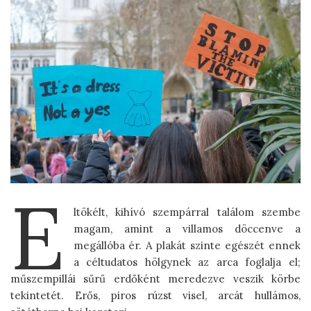
E
ltökélt, kihívó szempárral találom szembe
magam, amint a villamos döccenve a
megállóba ér. A plakát szinte egészét ennek
a céltudatos hölgynek az arca foglalja el;
műszempillái sűrű erdőként meredezve veszik körbe
tekintetét. Erős, piros rúzst visel, arcát hullámos,