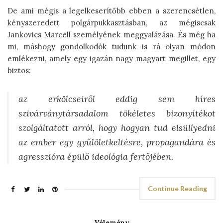
De ami mégis a legelkeserítőbb ebben a szerencsétlen,
kényszeredett polgárpukkasztásban, az mégiscsak
Jankovics Marcell személyének meggyalázása. És még ha
mi, máshogy gondolkodók tudunk is rá olyan módon
emlékezni, amely egy igazán nagy magyart megillet, egy
biztos:
az erkölcseiről eddig sem híres
szivárványtársadalom tökéletes bizonyítékot
szolgáltatott arról, hogy hogyan tud elsüllyedni
az ember
egy gyűlöletkeltésre, propagandára és
agresszióra épülő ideológia fertőjében.
Continue Reading
Vélemény