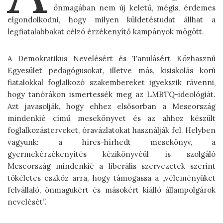
önmagában nem új keletű, mégis, érdemes
elgondolkodni, hogy milyen küldetéstudat állhat a
legfiatalabbakat célzó érzékenyítő kampányok mögött.
A Demokratikus Nevelésért és Tanulásért Közhasznú
Egyesület pedagógusokat, illetve más, kisiskolás korú
fiatalokkal foglalkozó szakembereket igyekszik rávenni,
hogy tanórákon ismertessék meg az LMBTQ-ideológiát.
Azt javasolják, hogy ehhez elsősorban a Meseország
mindenkié című mesekönyvet és az ahhoz készült
foglalkozásterveket, óravázlatokat használják fel. Helyben
vagyunk: a híres-hírhedt mesekönyv, a
gyermekérzékenyítés kézikönyvéül is szolgáló
Meseország mindenkié a liberális szervezetek szerint
tökéletes eszköz arra, hogy támogassa a „véleményüket
felvállaló, önmagukért és másokért kiálló állampolgárok
nevelését”.