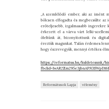
„A szemlélődő ember, aki az imént 
bölcsen elfogadta és megbecsülte az i
erőteljesebb, izgalmasabb ingerekre 
érkezett el a várva várt lelki-szelle
öleltünk át, bizonyítottunk és digit
éreztük magunkat. Talán érdemes lenne
hogy észrevegyük, mennyi értékes élm
https://reformatus.hu/kuldetesunk/h
fbclid=IwAR2Zm295e3jbnAPJGSWpD16
Reformátusok Lapja
vélemény