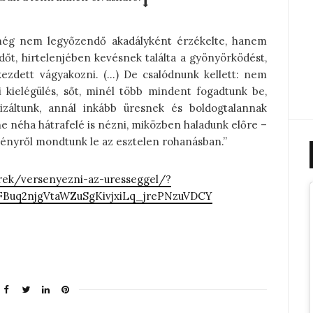
még nem legyőzendő akadályként érzékelte, hanem
dőt, hirtelenjében kevésnek találta a gyönyörködést,
kezdett vágyakozni. (…) De csalódnunk kellett: nem
mi kielégülés, sőt, minél több mindent fogadtunk be,
alizáltunk, annál inkább üresnek és boldogtalannak
 néha hátrafelé is nézni, miközben haladunk előre –
ényről mondtunk le az esztelen rohanásban.”
irek/versenyezni-az-uresseggel/?
FBuq2njgVtaWZuSgKivjxiLq_jrePNzuVDCY