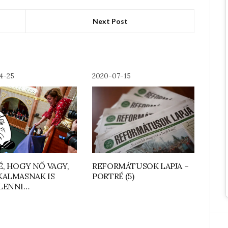
Next Post
4-25
2020-07-15
É, HOGY NŐ VAGY,
REFORMÁTUSOK LAPJA –
KALMASNAK IS
PORTRÉ (5)
LENNI…