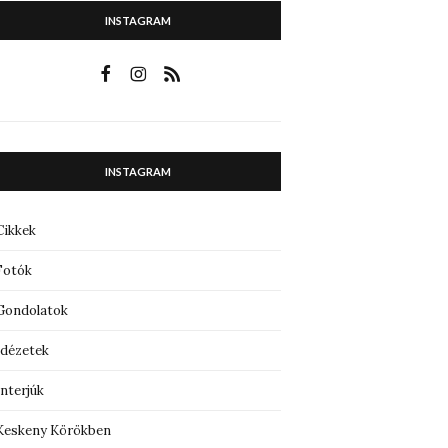
INSTAGRAM
INSTAGRAM
Cikkek
Fotók
Gondolatok
Idézetek
Interjúk
Keskeny Körökben