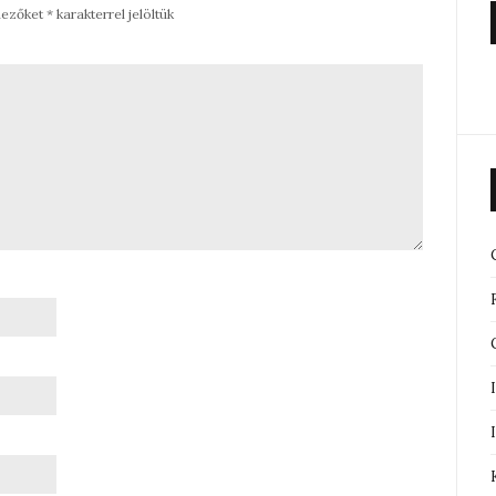
mezőket
*
karakterrel jelöltük