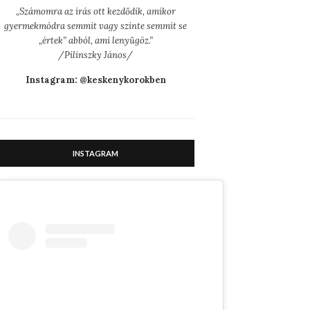
„
Számomra az írás ott kezdődik, amikor
gyermekmódra semmit vagy szinte semmit se
„értek” abból, ami lenyűgöz.”
/Pilinszky János/
Instagram: @keskenykorokben
INSTAGRAM