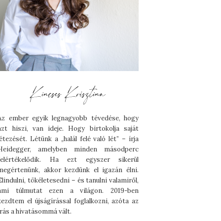
Az ember egyik legnagyobb tévedése, hogy
azt hiszi, van ideje. Hogy birtokolja saját
létezését. Létünk a „halál felé való lét” – írja
Heidegger, amelyben minden másodperc
felértékelődik. Ha ezt egyszer sikerül
megértenünk, akkor kezdünk el igazán élni.
Elindulni, tökéletesedni – és tanulni valamiről,
ami túlmutat ezen a világon. 2019-ben
kezdtem el újságírással foglalkozni, azóta az
írás a hivatásommá vált.