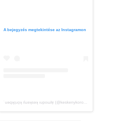
A bejegyzés megtekintése az Instagramon
˙uǝqʞo̤ɹo̤ʞ ʎuǝʞsǝʞ ıupoɯlɐ̗ (@keskenykorokben) által megosztott bejegyzés