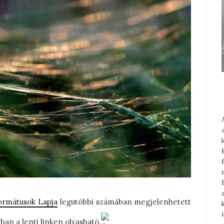
ormátusok Lapja
legutóbbi számában megjelenhetett
ban a lenti linken olvasható.