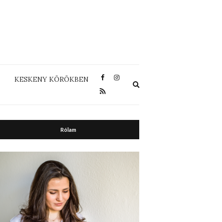
KESKENY KÖRÖKBEN
Expand
search
form
Rólam