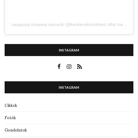
˙uǝqʞo̤ɹo̤ʞ ʎuǝʞsǝʞ ıupoɯlɐ̗ (@keskenykorokben) által megosztott bejegyzés
INSTAGRAM
INSTAGRAM
Cikkek
Fotók
Gondolatok