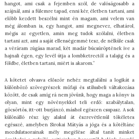
hangot, ami csak a fejemben szól, de valóságosabb a
szájnál, ami a fülemre tapad, enni kér, életben tartani, ami
előbb kezdett beszélni mint én magam, ami velem van
még álomban is, egy hangot, ami megnevez, elhatárol,
mégis az egyetlen, amin meg tudok szólalni, életben
tartani azt, ami a saját ellenségemmé tesz, de nélküle csak
a véráram zúgása marad, két madár búcsúröptének íve a
hajnali égen, egy levél útja a lombketrectől a talajig és a
földbe, életben tartani, miért is akarom.”
A kötetet olvasva először nehéz megtalálni a logikát a
különböző szövegrészek műfaji és stílusbeli váltakozása
között, de csak amíg rá nem jövünk, hogy maga a könyv is
olyan, mint egy növényekkel teli erdő: szabálytalan,
göcsörtös, itt-ott burjánzó, máshol egészen csupasz. A sok
különálló rész így alakul át észrevétlenül tökéletes
egésszé, amelyben Sirokai Mátyás a jóga és a kötéltánc
mozdulatsorainak mély megélése által tanít minket