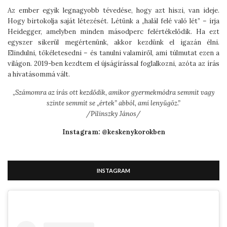
Az ember egyik legnagyobb tévedése, hogy azt hiszi, van ideje.
Hogy birtokolja saját létezését. Létünk a „halál felé való lét” – írja
Heidegger, amelyben minden másodperc felértékelődik. Ha ezt
egyszer sikerül megértenünk, akkor kezdünk el igazán élni.
Elindulni, tökéletesedni – és tanulni valamiről, ami túlmutat ezen a
világon. 2019-ben kezdtem el újságírással foglalkozni, azóta az írás
a hivatásommá vált.
„
Számomra az írás ott kezdődik, amikor gyermekmódra semmit vagy
szinte semmit se „értek” abból, ami lenyűgöz.”
/Pilinszky János/
Instagram: @keskenykorokben
INSTAGRAM