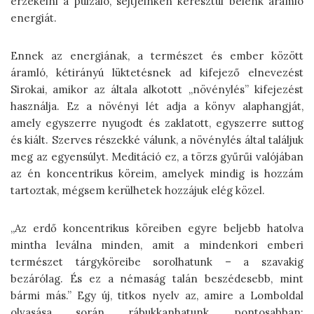
érzékelni a pulzáló, sejtjeinken keresztül belénk áramló
energiát.
Ennek az energiának, a természet és ember között
áramló, kétirányú lüktetésnek ad kifejező elnevezést
Sirokai, amikor az általa alkotott „növénylés” kifejezést
használja. Ez a növényi lét adja a könyv alaphangját,
amely egyszerre nyugodt és zaklatott, egyszerre suttog
és kiált. Szerves részekké válunk, a növénylés által találjuk
meg az egyensúlyt. Meditáció ez, a törzs gyűrűi valójában
az én koncentrikus köreim, amelyek mindig is hozzám
tartoztak, mégsem kerülhetek hozzájuk elég közel.
„Az erdő koncentrikus köreiben egyre beljebb hatolva
mintha leválna minden, amit a mindenkori emberi
természet tárgyköreibe sorolhatunk – a szavakig
bezárólag. És ez a némaság talán beszédesebb, mint
bármi más.” Egy új, titkos nyelv az, amire a Lomboldal
olvasása során rábukkanhatunk, pontosabban: