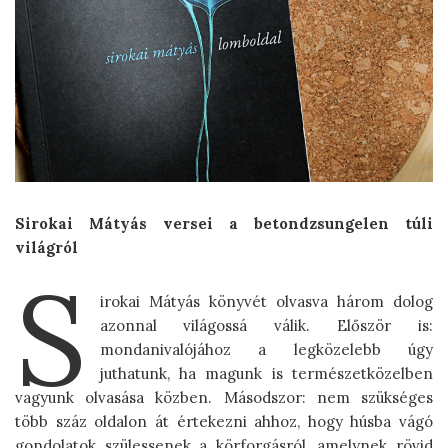
Sirokai Mátyás versei a betondzsungelen túli
világról
S
irokai Mátyás könyvét olvasva három dolog
azonnal világossá válik. Először is:
mondanivalójához a legközelebb úgy
juthatunk, ha magunk is természetközelben
vagyunk olvasása közben. Másodszor: nem szükséges
több száz oldalon át értekezni ahhoz, hogy húsba vágó
gondolatok szülessenek a körforgásról, amelynek rövid