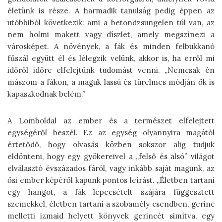
életünk is része. A harmadik tanulság pedig éppen az
utóbbiból következik: ami a betondzsungelen túl van, az
nem holmi makett vagy díszlet, amely megszínezi a
városképet. A növények, a fák és minden felbukkanó
fűszál együtt él és lélegzik velünk, akkor is, ha erről mi
időről időre elfelejtünk tudomást venni. „Nemcsak én
mászom a fákon, a maguk lassú és türelmes módján ők is
kapaszkodnak belém.”
A Lomboldal az ember és a természet elfelejtett
egységéről beszél. Ez az egység olyannyira magától
értetődő, hogy olvasás közben sokszor alig tudjuk
eldönteni, hogy egy gyökereivel a „felső és alsó” világot
elválasztó évszázados fáról, vagy inkább saját magunk, az
ősi ember képéről kapunk pontos leírást. „Életben tartani
egy hangot, a fák lepecsételt szájára függesztett
szemekkel, életben tartani a szobamély csendben, gerinc
melletti izmaid helyett könyvek gerincét simítva, egy