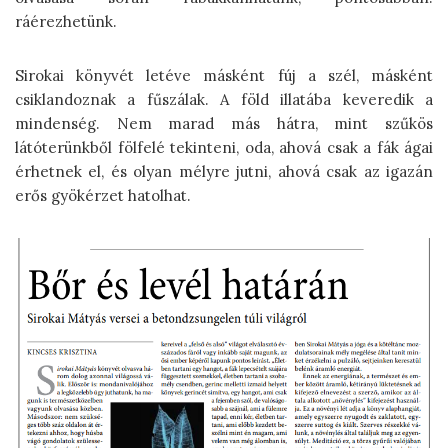
ráérezhetünk.
Sirokai könyvét letéve másként fúj a szél, másként
csiklandoznak a fűszálak. A föld illatába keveredik a
mindenség. Nem marad más hátra, mint szűkös
látóterünkből fölfelé tekinteni, oda, ahová csak a fák ágai
érhetnek el, és olyan mélyre jutni, ahová csak az igazán
erős gyökérzet hatolhat.