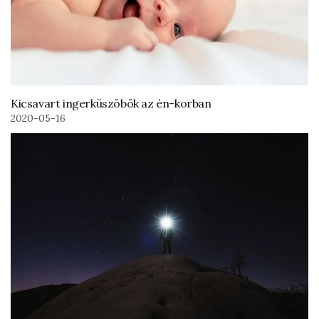
Kicsavart ingerküszöbök az én-korban
2020-05-16