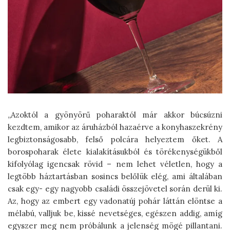
„Azoktól a gyönyörű poharaktól már akkor búcsúzni
kezdtem, amikor az áruházból hazaérve a konyhaszekrény
legbiztonságosabb, felső polcára helyeztem őket. A
borospoharak élete kialakításukból és törékenységükből
kifolyólag igencsak rövid – nem lehet véletlen, hogy a
legtöbb háztartásban sosincs belőlük elég, ami általában
csak egy- egy nagyobb családi összejövetel során derül ki.
Az, hogy az embert egy vadonatúj pohár láttán elöntse a
mélabú, valljuk be, kissé nevetséges, egészen addig, amíg
egyszer meg nem próbálunk a jelenség mögé pillantani.