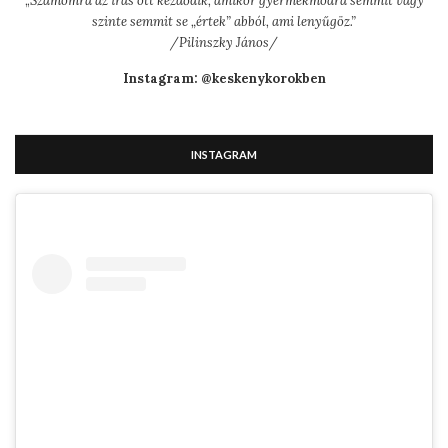
„
Számomra az írás ott kezdődik, amikor gyermekmódra semmit vagy
szinte semmit se „értek” abból, ami lenyűgöz.”
/Pilinszky János/
Instagram: @keskenykorokben
INSTAGRAM