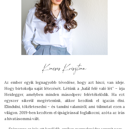
Az ember egyik legnagyobb tévedése, hogy azt hiszi, van ideje.
Hogy birtokolja saját létezését. Létünk a „halál felé való lét” – írja
Heidegger, amelyben minden másodperc felértékelődik. Ha ezt
egyszer sikerül megértenünk, akkor kezdünk el igazán élni.
Elindulni, tökéletesedni – és tanulni valamiről, ami túlmutat ezen a
világon. 2019-ben kezdtem el újságírással foglalkozni, azóta az írás
a hivatásommá vált.