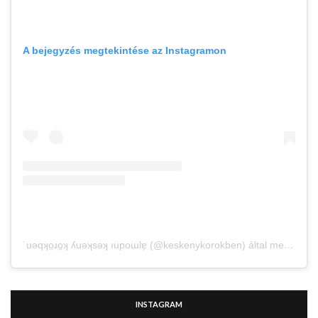
A bejegyzés megtekintése az Instagramon
˙uǝqʞo̤ɹo̤ʞ ʎuǝʞsǝʞ ıupoɯlɐ̗ (@keskenykorokben) által megosztott bejegyzés
INSTAGRAM