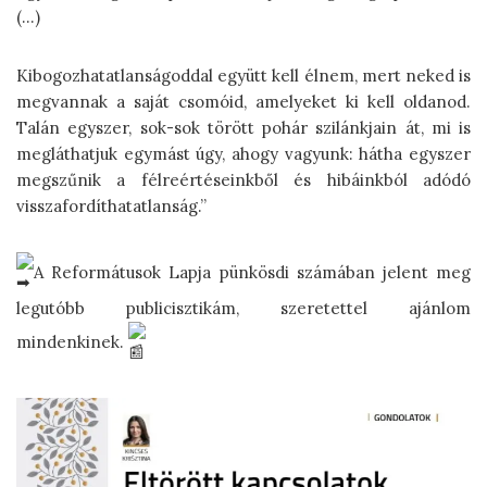
(…)
Kibogozhatatlanságoddal együtt kell élnem, mert neked is
megvannak a saját csomóid, amelyeket ki kell oldanod.
Talán egyszer, sok-sok törött pohár szilánkjain át, mi is
megláthatjuk egymást úgy, ahogy vagyunk: hátha egyszer
megszűnik a félreértéseinkből és hibáinkból adódó
visszafordíthatatlanság.”
A Reformátusok Lapja pünkösdi számában jelent meg
legutóbb publicisztikám, szeretettel ajánlom
mindenkinek.