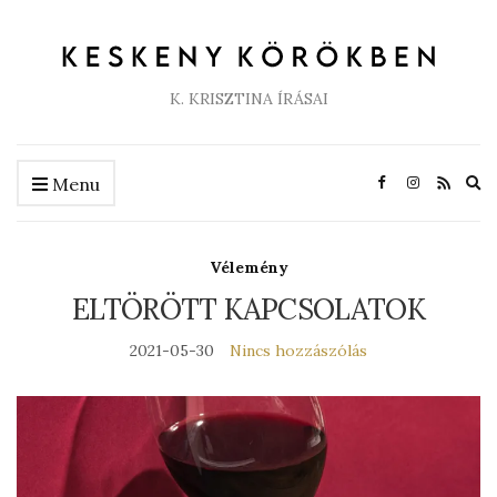
K. KRISZTINA ÍRÁSAI
Ex
Menu
se
fo
Vélemény
ELTÖRÖTT KAPCSOLATOK
2021-05-30
Nincs hozzászólás