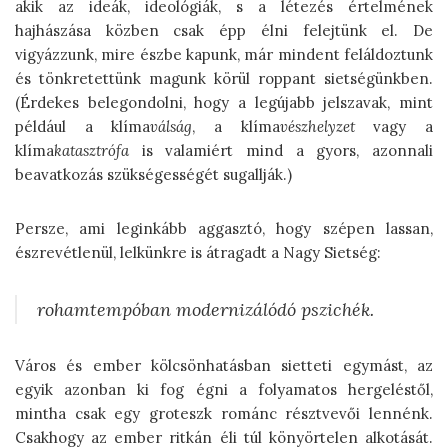
akik az ideák, ideológiák, s a létezés értelmének
hajhászása közben csak épp élni felejtünk el. De
vigyázzunk, mire észbe kapunk, már mindent feláldoztunk
és tönkretettünk magunk körül roppant sietségünkben.
(Érdekes belegondolni, hogy a legújabb jelszavak, mint
például a klíma
válság
, a klíma
vészhelyzet
vagy a
klíma
katasztrófa
is valamiért mind a gyors, azonnali
beavatkozás szükségességét sugallják.)
Persze, ami leginkább aggasztó, hogy szépen lassan,
észrevétlenül, lelkünkre is átragadt a Nagy Sietség:
rohamtempóban modernizálódó pszichék.
Város és ember kölcsönhatásban sietteti egymást, az
egyik azonban ki fog égni a folyamatos hergeléstől,
mintha csak egy groteszk románc résztvevői lennénk.
Csakhogy az ember ritkán éli túl könyörtelen alkotását.