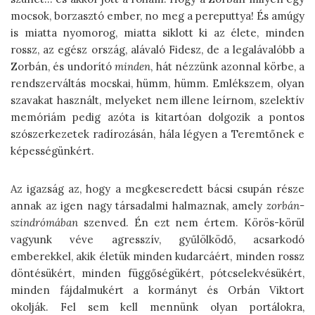
mocsok, borzasztó ember, no meg a pereputtya! És amúgy
is miatta nyomorog, miatta siklott ki az élete, minden
rossz, az egész ország, alávaló Fidesz, de a legalávalóbb a
Zorbán, és undorító
minden
, hát nézzünk azonnal körbe, a
rendszerváltás mocskai, hümm, hümm. Emlékszem, olyan
szavakat használt, melyeket nem illene leírnom, szelektív
memóriám pedig azóta is kitartóan dolgozik a pontos
szószerkezetek radírozásán, hála légyen a Teremtőnek e
képességünkért.
Az igazság az, hogy a megkeseredett bácsi csupán része
annak az igen nagy társadalmi halmaznak, amely
zorbán-
szindrómában
szenved. Én ezt nem értem. Körös-körül
vagyunk véve agresszív, gyűlölködő, acsarkodó
emberekkel, akik életük minden kudarcáért, minden rossz
döntésükért, minden függőségükért, pótcselekvésükért,
minden fájdalmukért a kormányt és Orbán Viktort
okolják. Fel sem kell mennünk olyan portálokra,