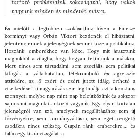
tartozó problémáink sokaságával, hogy vakok
vagyunk minden és mindenki másra.
És mielőtt a legtöbben szokásukhoz híven a Fidesz-
kormányt vagy Orbán Viktort kezdenék el hibáztatni,
jelentem: ennek a jelenségnek semmi köze a politikához.
Hozzánk, emberekhez van köze. Hogy mit árasztunk
magunkból a világba, hogy hogyan tekintünk a másikra.
Mert nincs sem társadalmi, sem szociális, sem politikai
kifogás a vállalhatatlan, lélekromboló és agresszív
attitűdre, az „ő ezért és ezért jutott idáig, érthető a
viselkedése” kimagyarázás sem legitimálja azt a konstans
szennyet, melybe nap mint nap beleütközünk és sokszor
sajnos mi magunk is okozói vagyunk. Egy olyan kortalan
jelenségről van szó, amelynek megállításához sem új
törvényekre, sem kormányváltásra, sem eget rengető
csodákra nincs szükség. Csupán ránk, emberekre…. és
talán egy kis önvizsgálatra.