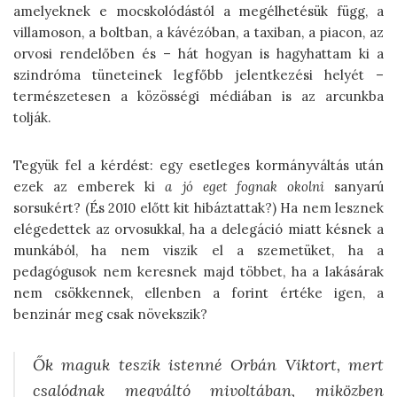
amelyeknek e mocskolódástól a megélhetésük függ, a
villamoson, a boltban, a kávézóban, a taxiban, a piacon, az
orvosi rendelőben és – hát hogyan is hagyhattam ki a
szindróma tüneteinek legfőbb jelentkezési helyét –
természetesen a közösségi médiában is az arcunkba
tolják.
Tegyük fel a kérdést: egy esetleges kormányváltás után
ezek az emberek ki
a jó eget fognak okolni
sanyarú
sorsukért? (És 2010 előtt kit hibáztattak?) Ha nem lesznek
elégedettek az orvosukkal, ha a delegáció miatt késnek a
munkából, ha nem viszik el a szemetüket, ha a
pedagógusok nem keresnek majd többet, ha a lakásárak
nem csökkennek, ellenben a forint értéke igen, a
benzinár meg csak növekszik?
Ők maguk teszik istenné Orbán Viktort, mert
csalódnak megváltó mivoltában, miközben