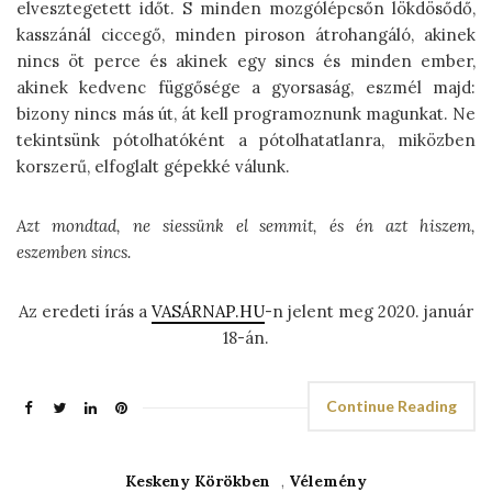
elvesztegetett időt. S minden mozgólépcsőn lökdösődő,
kasszánál ciccegő, minden piroson átrohangáló, akinek
nincs öt perce és akinek egy sincs és minden ember,
akinek kedvenc függősége a gyorsaság, eszmél majd:
bizony nincs más út, át kell programoznunk magunkat. Ne
tekintsünk pótolhatóként a pótolhatatlanra, miközben
korszerű, elfoglalt gépekké válunk.
Azt mondtad, ne siessünk el semmit, és én azt hiszem,
eszemben sincs.
Az eredeti írás a
VASÁRNAP.HU
-n jelent meg 2020. január
18-án.
Continue Reading
Keskeny Körökben
,
Vélemény