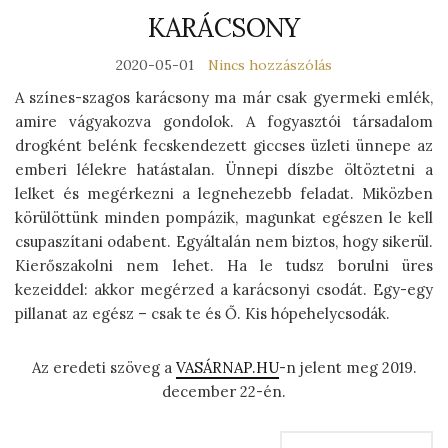
KARÁCSONY
2020-05-01
Nincs hozzászólás
A színes-szagos karácsony ma már csak gyermeki emlék,
amire vágyakozva gondolok. A fogyasztói társadalom
drogként belénk fecskendezett giccses üzleti ünnepe az
emberi lélekre hatástalan. Ünnepi díszbe öltöztetni a
lelket és megérkezni a legnehezebb feladat. Miközben
körülöttünk minden pompázik, magunkat egészen le kell
csupaszítani odabent. Egyáltalán nem biztos, hogy sikerül.
Kierőszakolni nem lehet. Ha le tudsz borulni üres
kezeiddel: akkor megérzed a karácsonyi csodát. Egy-egy
pillanat az egész – csak te és Ő. Kis hópehelycsodák.
Az eredeti szöveg a
VASÁRNAP.HU
-n jelent meg 2019.
december 22-én.