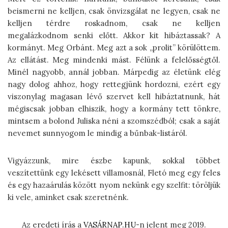
beismerni ne kelljen, csak önvizsgálat ne legyen, csak ne
kelljen térdre roskadnom, csak ne kelljen
megalázkodnom senki előtt. Akkor kit hibáztassak? A
kormányt. Meg Orbánt. Meg azt a sok „prolit” körülöttem.
Az ellátást. Meg mindenki mást. Félünk a felelősségtől.
Minél nagyobb, annál jobban. Márpedig az életünk elég
nagy dolog ahhoz, hogy rettegjünk hordozni, ezért egy
viszonylag magasan lévő szervet kell hibáztatnunk, hát
mégiscsak jobban elhiszik, hogy a kormány tett tönkre,
mintsem a bolond Juliska néni a szomszédból; csak a saját
nevemet sunnyogom le mindig a bűnbak-listáról.
Vigyázzunk, mire észbe kapunk, sokkal többet
veszítettünk egy lekésett villamosnál, Fletó meg egy feles
és egy hazaárulás között nyom nekünk egy szelfit: töröljük
ki vele, aminket csak szeretnénk.
Az eredeti írás a
VASÁRNAP.HU
-n jelent meg 2019.