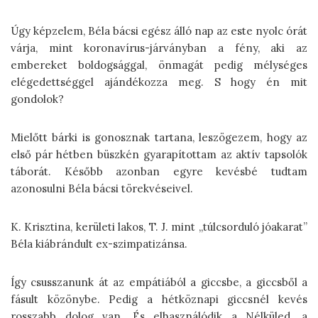
Úgy képzelem, Béla bácsi egész álló nap az este nyolc órát
várja, mint koronavírus-járványban a fény, aki az
embereket boldogsággal, önmagát pedig mélységes
elégedettséggel ajándékozza meg. S hogy én mit
gondolok?
Mielőtt bárki is gonosznak tartana, leszögezem, hogy az
első pár hétben büszkén gyarapítottam az aktív tapsolók
táborát. Később azonban egyre kevésbé tudtam
azonosulni Béla bácsi törekvéseivel.
K. Krisztina, kerületi lakos, T. J. mint „túlcsorduló jóakarat”
Béla kiábrándult ex-szimpatizánsa.
Így csusszanunk át az empátiából a giccsbe, a giccsből a
fásult közönybe. Pedig a hétköznapi giccsnél kevés
rosszabb dolog van. És elhasználódik a Nélküled, a