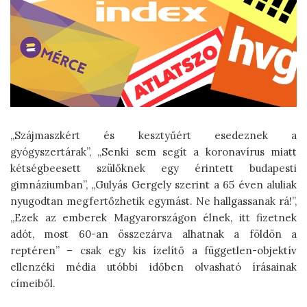
„Szájmaszkért és kesztyűért esedeznek a
gyógyszertárak”, „Senki sem segít a koronavírus miatt
kétségbeesett szülőknek egy érintett budapesti
gimnáziumban”, „Gulyás Gergely szerint a 65 éven aluliak
nyugodtan megfertőzhetik egymást. Ne hallgassanak rá!”,
„Ezek az emberek Magyarországon élnek, itt fizetnek
adót, most 60-an összezárva alhatnak a földön a
reptéren” – csak egy kis ízelítő a független-objektív
ellenzéki média utóbbi időben olvasható írásainak
címeiből.