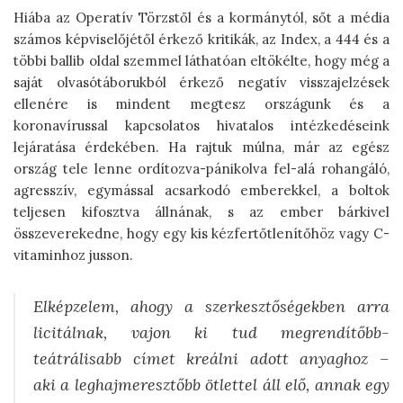
Hiába az Operatív Törzstől és a kormánytól, sőt a média
számos képviselőjétől érkező kritikák, az Index, a 444 és a
többi ballib oldal szemmel láthatóan eltökélte, hogy még a
saját olvasótáborukból érkező negatív visszajelzések
ellenére is mindent megtesz országunk és a
koronavírussal kapcsolatos hivatalos intézkedéseink
lejáratása érdekében. Ha rajtuk múlna, már az egész
ország tele lenne ordítozva-pánikolva fel-alá rohangáló,
agresszív, egymással acsarkodó emberekkel, a boltok
teljesen kifosztva állnának, s az ember bárkivel
összeverekedne, hogy egy kis kézfertőtlenítőhöz vagy C-
vitaminhoz jusson.
Elképzelem, ahogy a szerkesztőségekben arra
licitálnak, vajon ki tud megrendítőbb-
teátrálisabb címet kreálni adott anyaghoz –
aki a leghajmeresztőbb ötlettel áll elő, annak egy