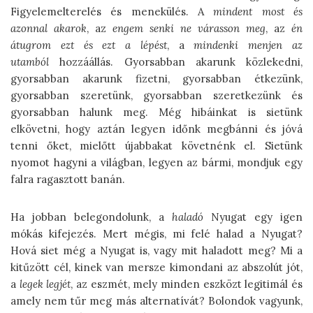
Figyelemelterelés és menekülés. A
mindent most és
azonnal akarok
, az
engem senki ne várasson meg
, az
én
átugrom ezt és ezt a lépést
, a
mindenki menjen az
utamból
hozzáállás. Gyorsabban akarunk közlekedni,
gyorsabban akarunk fizetni, gyorsabban étkezünk,
gyorsabban szeretünk, gyorsabban szeretkezünk és
gyorsabban halunk meg. Még hibáinkat is sietünk
elkövetni, hogy aztán legyen időnk megbánni és jóvá
tenni őket, mielőtt újabbakat követnénk el. Sietünk
nyomot hagyni a világban, legyen az bármi, mondjuk egy
falra ragasztott banán.
Ha jobban belegondolunk, a
haladó
Nyugat egy igen
mókás kifejezés. Mert mégis, mi felé halad a Nyugat?
Hová siet még a Nyugat is, vagy mit haladott meg? Mi a
kitűzött cél, kinek van mersze kimondani az abszolút jót,
a
legek legjét
, az eszmét, mely minden eszközt legitimál és
amely nem tűr meg más alternatívát? Bolondok vagyunk,