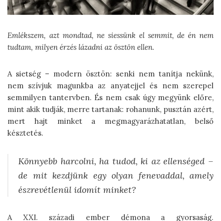
Emlékszem, azt mondtad, ne siessünk el semmit, de én nem
tudtam, milyen érzés lázadni az ösztön ellen.
A sietség – modern ösztön: senki nem tanítja nekünk,
nem szívjuk magunkba az anyatejjel és nem szerepel
semmilyen tantervben. És nem csak úgy megyünk előre,
mint akik tudják, merre tartanak: rohanunk, pusztán azért,
mert hajt minket a megmagyarázhatatlan, belső
késztetés.
Könnyebb harcolni, ha tudod, ki az ellenséged –
de mit kezdjünk egy olyan fenevaddal, amely
észrevétlenül idomít minket?
A XXI. századi ember démona a gyorsaság.