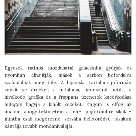
Egyesek rutinos mozdulattal galacsinba gyúrják és
nyomban elhajítják, mások a sarkon befordulva
szabadulnak meg tőle. A lapocska tartalma jóformán
senkit se érdekel; a hatalmas, neonszínű betűk, a
hivalkodó grafika és a frappáns üzenetek kacérkodása
hidegen hagyja a kihűlt kezeket. Engem is elfog az
unalom, ahogy tekintetem a fehér papírtömbre siklik –
mintha csak megérezné, sorsába beletörődve, fásultan
kántálja tovább mondanivalóját.