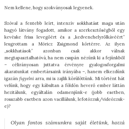
Nem kellene, hogy szokványosak legyenek.
Szóval a fentebb leírt, intenzív sokkhatást maga után
hagyó látvány fogadott, amikor a szerkesztőségből egy
kevéske friss levegőért és a „kedvenchelyrőlkávéért”
leugrottam a Móricz Zsigmond körtérre. Az ilyen
„sokkhatások” azonban csak akkor válnak
megtapasztalhatóvá, ha nem csupán nézünk ki a fejünkből
– célirányosan juttatva érvényre gyalogosforgalmi
akaratunkat embertársaink irányába –, hanem elkezdünk
igazán
figyelni
arra, mi is zajlik körülöttünk. Mi történt hát
velünk, hogy egy kábultan a földön heverő ember láttán
hezitálunk, egyáltalán odamenjünk-e (jobb esetben,
rosszabb esetben azon vacillálunk, lefotózzuk/videózzuk-
e)?
Olyan fontos számunkra saját életünk, hozzá