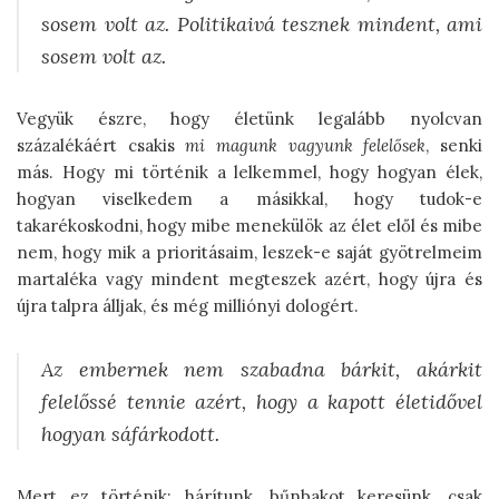
sosem volt az. Politikaivá tesznek mindent, ami
sosem volt az.
Vegyük észre, hogy életünk legalább nyolcvan
százalékáért csakis
mi magunk vagyunk felelősek
, senki
más. Hogy mi történik a lelkemmel, hogy hogyan élek,
hogyan viselkedem a másikkal, hogy tudok-e
takarékoskodni, hogy mibe menekülök az élet elől és mibe
nem, hogy mik a prioritásaim, leszek-e saját gyötrelmeim
martaléka vagy mindent megteszek azért, hogy újra és
újra talpra álljak, és még milliónyi dologért.
Az embernek nem szabadna bárkit, akárkit
felelőssé tennie azért, hogy a kapott életidővel
hogyan sáfárkodott.
Mert ez történik: hárítunk, bűnbakot keresünk, csak