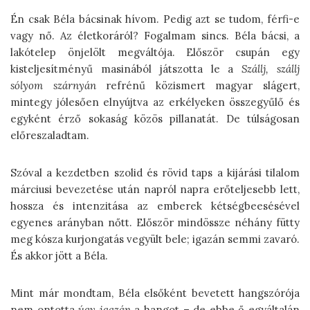
Én csak Béla bácsinak hívom. Pedig azt se tudom, férfi-e
vagy nő. Az életkoráról? Fogalmam sincs. Béla bácsi, a
lakótelep önjelölt megváltója. Először csupán egy
kisteljesítményű masinából játszotta le a
Szállj, szállj
sólyom szárnyán
refrénű közismert magyar slágert,
mintegy jólesően elnyújtva az erkélyeken összegyűlő és
egyként érző sokaság közös pillanatát. De túlságosan
előreszaladtam.
Szóval a kezdetben szolid és rövid taps a kijárási tilalom
márciusi bevezetése után napról napra erőteljesebb lett,
hossza és intenzitása az emberek kétségbeesésével
egyenes arányban nőtt. Először mindössze néhány fütty
meg kósza kurjongatás vegyült bele; igazán semmi zavaró.
És akkor jött a Béla.
Mint már mondtam, Béla elsőként bevetett hangszórója
nem ontotta
úgy igazán
a hangot – de ebbe ő egyáltalán