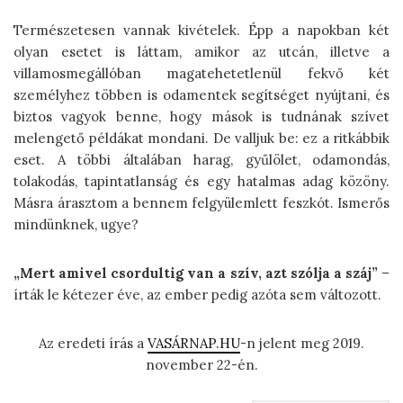
Természetesen vannak kivételek. Épp a napokban két
olyan esetet is láttam, amikor az utcán, illetve a
villamosmegállóban magatehetetlenül fekvő két
személyhez többen is odamentek segítséget nyújtani, és
biztos vagyok benne, hogy mások is tudnának szívet
melengető példákat mondani. De valljuk be: ez a ritkábbik
eset. A többi általában harag, gyűlölet, odamondás,
tolakodás, tapintatlanság és egy hatalmas adag közöny.
Másra árasztom a bennem felgyülemlett feszkót. Ismerős
mindünknek, ugye?
„Mert amivel csordultig van a szív, azt szólja a száj”
–
írták le kétezer éve, az ember pedig azóta sem változott.
Az eredeti írás a
VASÁRNAP.HU
-n jelent meg 2019.
november 22-én.