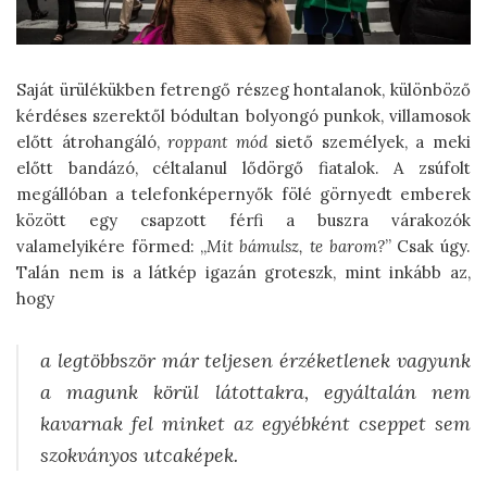
Saját ürülékükben fetrengő részeg hontalanok, különböző
kérdéses szerektől bódultan bolyongó punkok, villamosok
előtt átrohangáló,
roppant mód
siető személyek, a meki
előtt bandázó, céltalanul lődörgő fiatalok. A zsúfolt
megállóban a telefonképernyők fölé görnyedt emberek
között egy csapzott férfi a buszra várakozók
valamelyikére förmed: „
Mit bámulsz, te barom?
” Csak úgy.
Talán nem is a látkép igazán groteszk, mint inkább az,
hogy
a legtöbbször már teljesen érzéketlenek vagyunk
a magunk körül látottakra, egyáltalán nem
kavarnak fel minket az egyébként cseppet sem
szokványos utcaképek.