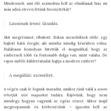
Mindennek, ami élő, számolnia kell az elmúlással, hisz mi
más adná eleven létünk bizonyítékát?
Lassúnak lenni: lázadás.
Akit megrémiszt, elbukott. Sokan menekülnek előle: egy
hajlott hátú öregúr, aki mintha mindig késésben volna.
Halálosan komolyan hitettük el magunkkal, hogy az
embernek több és fontosabb dolga van, mint valaha. De
vajon miféle küldetéstudat hajtja a modern embert?
A
megállás
: eszméltet.
A végén csak le fogunk maradni, amikor ránk talál a
sosem
érhetjük utol magunkat
tudata. Rájövünk, hogy nem
mindegy, hogyan vagyunk az egész részei. Akkor majd
megtorpanunk és körbenézünk – igazolni kell az