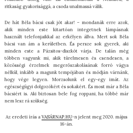
ritkaság gyakorisággá, a csoda unalmassá válik.
De hát Béla bácsi csak jót akar! – mondanák erre azok,
akik minden este kitartóan integetnek lámpásnak
használt telefonjaikkal az erkélyen állva. Mert sok Béla
bácsi van ám a kerületben. És persze sok gyerek, aki
minden este a Pázsitos-diszkót várja. De talán még
többen vagyunk mi, akik türelmesen és csendesen, a
közösségi érzelmek megerőszakolásának forró vágya
nélkül, inkább a magunk tempójában és módján várnánk,
hogy vége legyen. Morzsolunk el egy-egy imát. Az
egészségügyi dolgozókért és sokakért. És most már a Béla
bácsiért is. Aki biztosan bele fog roppani, ha többé már
nem lesz rá szükség.
Az eredeti írás a
VASÁRNAP.HU
-n jelent meg 2020. május
16-án.