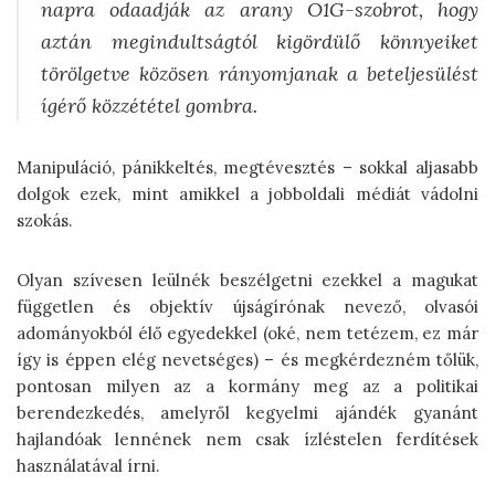
napra odaadják az arany O1G-szobrot, hogy
aztán megindultságtól kigördülő könnyeiket
törölgetve közösen rányomjanak a beteljesülést
ígérő közzététel gombra.
Manipuláció, pánikkeltés, megtévesztés – sokkal aljasabb
dolgok ezek, mint amikkel a jobboldali médiát vádolni
szokás.
Olyan szívesen leülnék beszélgetni ezekkel a magukat
független és objektív újságírónak nevező, olvasói
adományokból élő egyedekkel (oké, nem tetézem, ez már
így is éppen elég nevetséges) – és megkérdezném tőlük,
pontosan milyen az a kormány meg az a politikai
berendezkedés, amelyről kegyelmi ajándék gyanánt
hajlandóak lennének nem csak ízléstelen ferdítések
használatával írni.