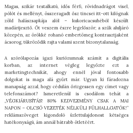
Magas, szikár testalkatú, idős férfi, rövidnadrágot visel,
pólót és mellényt, összeragadt ősz tincsei itt-ott kilógnak
zöld halászsapkája alól – kukoricacsuhéból készült
madárijesztő. Őt veszem észre legelőször; a szűk aluljáró
közepén, az örökké rohanó embertömeg kontrasztjaként
ácsorog, tükröződik rajta valami szent bizonytalanság.
A szórólapozás igazi kuriózumnak számít a digitális
korban, az internet végleg legyőzte ezt a
marketingtechnikát, ahogy ennél jóval fontosabb
dolgokat is maga alá gyűrt már. Ugyan ki fáradozna
manapság azzal, hogy cédulán őrizgessen egy címet vagy
telefonszámot? Ismeretlenül is csodálom tehát a
„VÉGKIÁRUSÍTÁS! 80% KEDVEZMÉNY CSAK A MAI
NAPON – OLCSÓ VEZETÉK NÉLKÜLI FÜLHALLGATÓK!”
reklámszöveget kigondoló üzlettulajdonost kétséges
hatékonyságú, ám annál bátrabb ötletéért.