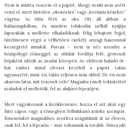
Nem is miatta veszem el a papírt. Ahogy senki sem azért
veszi el, mert hirtelen „okosórára” vagy „kerámia késekre”
vágyna. Az idős férfi az oka. Ott áll abban a
halászsapkában, és minden tolakodás nélkül nyújtja
lapocskáit a mellette elhaladóknak; félig lehajtott fejjel,
türelmesen végzi a vélhetően csekély anyagi haszonnal
kecsegtető munkát. Furcsa – nem is néz szembe a
hömpölygő tömeggel, az oldalát fordítja felé, groteszk
bójaként időzik az áradat közepén. Az előttem haladó öt-
hat ember mind elveszi kezéből a papírt, talán
ugyanazért, mint én, talán teljesen más okból. De én nem
akarom látni, mit tesznek vele! Magasba emelt tekintettel
szaladok el mellettük, fel az aluljáró lépcsőjén.
Mert vágyakozunk a kizökkenésre, hozza el azt akár egy
futó zápor, vagy a tömegben felbukkanó szürke szempár.
Kincseinket magunkhoz szorítva száguldunk át az életen,
csak fel, fel a lépcsőn – már rohanunk is tovább. Nincs idő