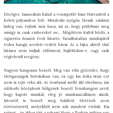
Döcögve, lassacskán halad a vonatpótló busz Hatvanból a
Keleti pályaudvar felé. Mindenki nyűgös, fáradt, odakint
hideg van, érjünk már haza, mi az, hogy pótlóbusz meg
amúgy is, csak embereket ne… Mögöttem italtól bűzlő, a
cigaretta hosszú évek kitartó, fáradhatatlan munkájától
érdes hangú, szedett-vedett bácsi. Az a fajta, akiről első
látásra nem tudjuk eldönteni, hajléktalan-e, vagy csak
végtelenül szegény.
Nagyon hangosan beszél. Meg van róla győződve, hogy
életigazságok birtokában van, és egy kis itóka után ezt
nem is rejti véka alá. Az óvatlanul mellé ülő türelmes, ám
ódzkodó középkorú hölgynek beszél fennhangon arról,
hogy kapott munkát, elég jó munkásszálláson alszik,
Istenről is beszél, meg halálról, életének azon
történéseiről, melyekből nem sok mindent értünk. Kis
szünet… és akkor jött a roham! Hogy a Zorbán milyen egy