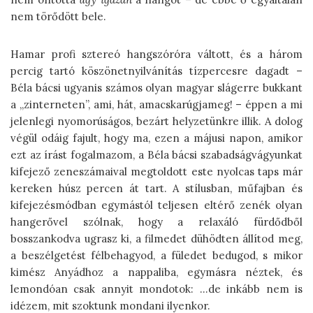
nem törődött bele.
Hamar profi sztereó hangszóróra váltott, és a három
percig tartó köszönetnyilvánítás tízpercesre dagadt –
Béla bácsi ugyanis számos olyan magyar slágerre bukkant
a „zinterneten”, ami, hát, amacskarúgjameg! – éppen a mi
jelenlegi nyomorúságos, bezárt helyzetünkre illik. A dolog
végül odáig fajult, hogy ma, ezen a májusi napon, amikor
ezt az írást fogalmazom, a Béla bácsi szabadságvágyunkat
kifejező zeneszámaival megtoldott este nyolcas taps már
kereken húsz percen át tart. A stílusban, műfajban és
kifejezésmódban egymástól teljesen eltérő zenék olyan
hangerővel szólnak, hogy a relaxáló fürdődből
bosszankodva ugrasz ki, a filmedet dühödten állítod meg,
a beszélgetést félbehagyod, a füledet bedugod, s mikor
kimész Anyádhoz a nappaliba, egymásra néztek, és
lemondóan csak annyit mondotok: …de inkább nem is
idézem, mit szoktunk mondani ilyenkor.