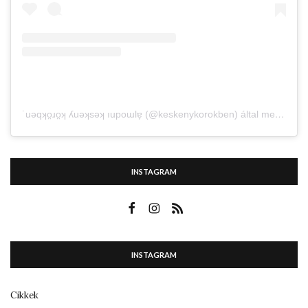
˙uǝqʞo̤ɹo̤ʞ ʎuǝʞsǝʞ ıupoɯlɐ̗ (@keskenykorokben) által megosztott bejegyzés
INSTAGRAM
INSTAGRAM
Cikkek