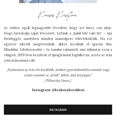
Az ember egyik legnagyobb tévedése, hogy azt hiszi, van ideje.
Hogy birtokolja saját létezését. Létünk a „halál felé való lét” – írja
Heidegger, amelyben minden másodperc felértékelődik. Ha ezt
egyszer sikerül megértenünk, akkor kezdünk el igazán élni.
Elindulni, tökéletesedni – és tanulni valamiről, ami túlmutat ezen a
világon. 2019-ben kezdtem el újságírással foglalkozni, azóta az írás
a hivatásommá vált.
„
Számomra az írás ott kezdődik, amikor gyermekmódra semmit vagy
szinte semmit se „értek” abból, ami lenyűgöz.”
/Pilinszky János/
Instagram: @keskenykorokben
INSTAGRAM