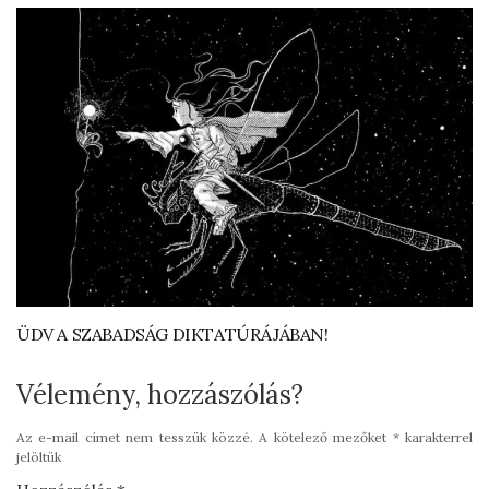
ÜDV A SZABADSÁG DIKTATÚRÁJÁBAN!
Vélemény, hozzászólás?
Az e-mail címet nem tesszük közzé.
A kötelező mezőket
*
karakterrel
jelöltük