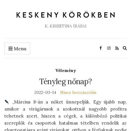
K. KRISZTINA ÍRÁSAI
Ex
Menu
se
fo
Vélemény
Tényleg nőnap?
2022-03-14
Nincs hozzászólás
„Március 8-án a nőket ünnepeljük. Egy újabb nap,
amikor a virágárusok a szokottnál nagyobb profitra
tehetnek szert, hiszen a cégek, a különböző politikai
szereplők és csoportok hatalmas tételben rendelik az
elosztogatásra szánt virágokat, otthon a férfiaknak pedig