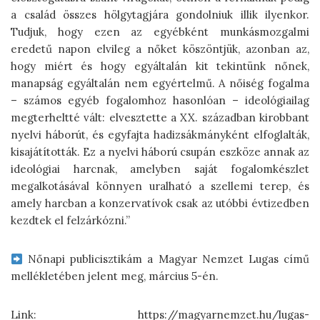
a család összes hölgytagjára gondolniuk illik ilyenkor.
Tudjuk, hogy ezen az egyébként munkásmozgalmi
eredetű napon elvileg a nőket köszöntjük, azonban az,
hogy miért és hogy egyáltalán kit tekintünk nőnek,
manapság egyáltalán nem egyértelmű. A nőiség fogalma
– számos egyéb fogalomhoz hasonlóan – ideológiailag
megterheltté vált: elvesztette a XX. században kirobbant
nyelvi háborút, és egyfajta hadizsákmányként elfoglalták,
kisajátították. Ez a nyelvi háború csupán eszköze annak az
ideológiai harcnak, amelyben saját fogalomkészlet
megalkotásával könnyen uralható a szellemi terep, és
amely harcban a konzervatívok csak az utóbbi évtizedben
kezdtek el felzárkózni.”
Nőnapi publicisztikám a Magyar Nemzet Lugas című
mellékletében jelent meg, március 5-én.
Link: https://magyarnemzet.hu/lugas-