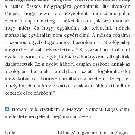
a család összes hölgytagjára gondolniuk illik ilyenkor.
Tudjuk, hogy ezen az egyébként munkásmozgalmi
eredetű napon elvileg a nőket köszöntjük, azonban az,
hogy miért és hogy egyáltalán kit tekintünk nőnek,
manapság egyáltalán nem egyértelmű. A nőiség fogalma
– számos egyéb fogalomhoz hasonlóan – ideológiailag
megterheltté vált: elvesztette a XX. században kirobbant
nyelvi háborút, és egyfajta hadizsákmányként elfoglalták,
kisajátították. Ez a nyelvi háború csupán eszköze annak az
ideológiai harcnak, amelyben saját fogalomkészlet
megalkotásával könnyen uralható a szellemi terep, és
amely harcban a konzervatívok csak az utóbbi évtizedben
kezdtek el felzárkózni.”
Nőnapi publicisztikám a Magyar Nemzet Lugas című
mellékletében jelent meg, március 5-én.
Link: https://magyarnemzet.hu/lugas-