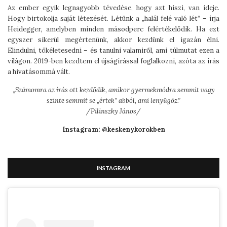
Az ember egyik legnagyobb tévedése, hogy azt hiszi, van ideje.
Hogy birtokolja saját létezését. Létünk a „halál felé való lét” – írja
Heidegger, amelyben minden másodperc felértékelődik. Ha ezt
egyszer sikerül megértenünk, akkor kezdünk el igazán élni.
Elindulni, tökéletesedni – és tanulni valamiről, ami túlmutat ezen a
világon. 2019-ben kezdtem el újságírással foglalkozni, azóta az írás
a hivatásommá vált.
„
Számomra az írás ott kezdődik, amikor gyermekmódra semmit vagy
szinte semmit se „értek” abból, ami lenyűgöz.”
/Pilinszky János/
Instagram: @keskenykorokben
INSTAGRAM