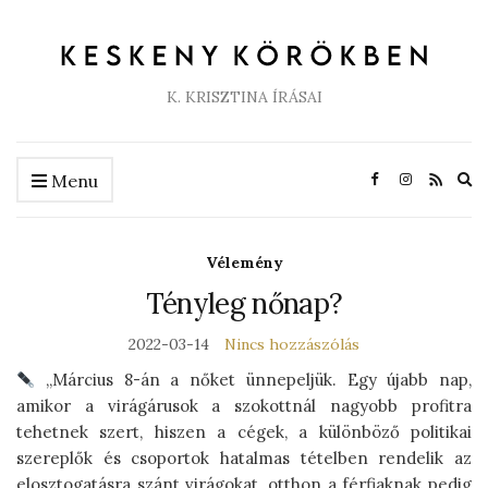
K. KRISZTINA ÍRÁSAI
Ex
Menu
se
fo
Vélemény
Tényleg nőnap?
2022-03-14
Nincs hozzászólás
„Március 8-án a nőket ünnepeljük. Egy újabb nap,
amikor a virágárusok a szokottnál nagyobb profitra
tehetnek szert, hiszen a cégek, a különböző politikai
szereplők és csoportok hatalmas tételben rendelik az
elosztogatásra szánt virágokat, otthon a férfiaknak pedig