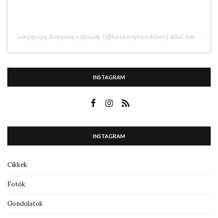
˙uǝqʞo̤ɹo̤ʞ ʎuǝʞsǝʞ ıupoɯlɐ̗ (@keskenykorokben) által megosztott bejegyzés
INSTAGRAM
INSTAGRAM
Cikkek
Fotók
Gondolatok