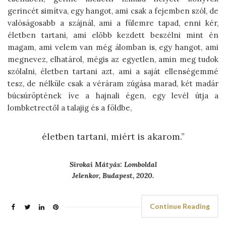
gerincét simítva, egy hangot, ami csak a fejemben szól, de
valóságosabb a szájnál, ami a fülemre tapad, enni kér,
életben tartani, ami előbb kezdett beszélni mint én
magam, ami velem van még álomban is, egy hangot, ami
megnevez, elhatárol, mégis az egyetlen, amin meg tudok
szólalni, életben tartani azt, ami a saját ellenségemmé
tesz, de nélküle csak a véráram zúgása marad, két madár
búcsúröptének íve a hajnali égen, egy levél útja a
lombketrectől a talajig és a földbe,
életben tartani, miért is akarom.”
Sirokai Mátyás: Lomboldal
Jelenkor, Budapest, 2020.
Continue Reading