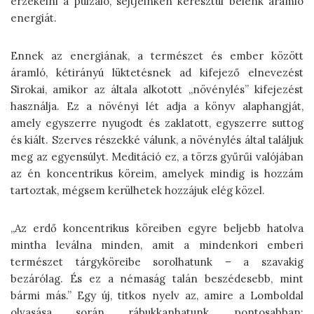
érzékelni a pulzáló, sejtjeinken keresztül belénk áramló
energiát.
Ennek az energiának, a természet és ember között
áramló, kétirányú lüktetésnek ad kifejező elnevezést
Sirokai, amikor az általa alkotott „növénylés” kifejezést
használja. Ez a növényi lét adja a könyv alaphangját,
amely egyszerre nyugodt és zaklatott, egyszerre suttog
és kiált. Szerves részekké válunk, a növénylés által találjuk
meg az egyensúlyt. Meditáció ez, a törzs gyűrűi valójában
az én koncentrikus köreim, amelyek mindig is hozzám
tartoztak, mégsem kerülhetek hozzájuk elég közel.
„Az erdő koncentrikus köreiben egyre beljebb hatolva
mintha leválna minden, amit a mindenkori emberi
természet tárgyköreibe sorolhatunk – a szavakig
bezárólag. És ez a némaság talán beszédesebb, mint
bármi más.” Egy új, titkos nyelv az, amire a Lomboldal
olvasása során rábukkanhatunk, pontosabban: