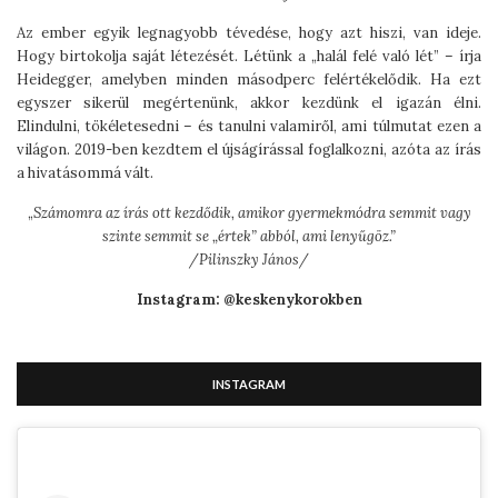
Az ember egyik legnagyobb tévedése, hogy azt hiszi, van ideje.
Hogy birtokolja saját létezését. Létünk a „halál felé való lét” – írja
Heidegger, amelyben minden másodperc felértékelődik. Ha ezt
egyszer sikerül megértenünk, akkor kezdünk el igazán élni.
Elindulni, tökéletesedni – és tanulni valamiről, ami túlmutat ezen a
világon. 2019-ben kezdtem el újságírással foglalkozni, azóta az írás
a hivatásommá vált.
„
Számomra az írás ott kezdődik, amikor gyermekmódra semmit vagy
szinte semmit se „értek” abból, ami lenyűgöz.”
/Pilinszky János/
Instagram: @keskenykorokben
INSTAGRAM