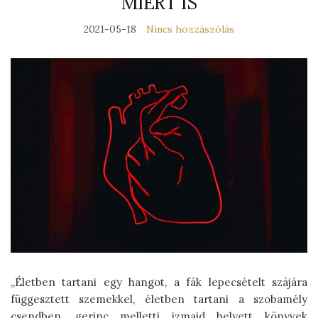
MIÉRT IS
2021-05-18
Nincs hozzászólás
„Életben tartani egy hangot, a fák lepecsételt szájára
függesztett szemekkel, életben tartani a szobamély
csendben, gerinc melletti izmaid helyett könyvek