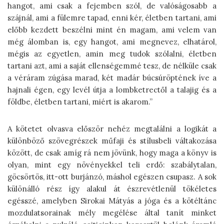
hangot, ami csak a fejemben szól, de valóságosabb a
szájnál, ami a fülemre tapad, enni kér, életben tartani, ami
előbb kezdett beszélni mint én magam, ami velem van
még álomban is, egy hangot, ami megnevez, elhatárol,
mégis az egyetlen, amin meg tudok szólalni, életben
tartani azt, ami a saját ellenségemmé tesz, de nélküle csak
a véráram zúgása marad, két madár búcsúröptének íve a
hajnali égen, egy levél útja a lombketrectől a talajig és a
földbe, életben tartani, miért is akarom.”
A kötetet olvasva először nehéz megtalálni a logikát a
különböző szövegrészek műfaji és stílusbeli váltakozása
között, de csak amíg rá nem jövünk, hogy maga a könyv is
olyan, mint egy növényekkel teli erdő: szabálytalan,
göcsörtös, itt-ott burjánzó, máshol egészen csupasz. A sok
különálló rész így alakul át észrevétlenül tökéletes
egésszé, amelyben Sirokai Mátyás a jóga és a kötéltánc
mozdulatsorainak mély megélése által tanít minket