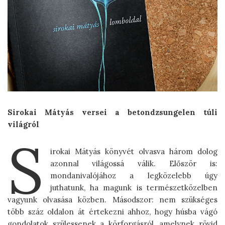
Sirokai Mátyás versei a betondzsungelen túli
világról
S
irokai Mátyás könyvét olvasva három dolog
azonnal világossá válik. Először is:
mondanivalójához a legközelebb úgy
juthatunk, ha magunk is természetközelben
vagyunk olvasása közben. Másodszor: nem szükséges
több száz oldalon át értekezni ahhoz, hogy húsba vágó
gondolatok szülessenek a körforgásról, amelynek rövid