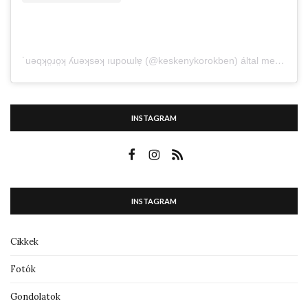
˙uǝqʞo̤ɹo̤ʞ ʎuǝʞsǝʞ ıupoɯlɐ̗ (@keskenykorokben) által megosztott bejegyzés
INSTAGRAM
INSTAGRAM
Cikkek
Fotók
Gondolatok