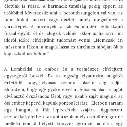
életünk is része. A harmadik tanulság pedig éppen az
utóbbiból következik: ami a betondzsungelen túl van, az
nem holmi makett vagy díszlet, amely megszínezi a
városképet. A növények, a fák és minden felbukkanó
fűszál együtt él és lélegzik velünk, akkor is, ha erről mi
időről időre elfelejtünk tudomást venni. „Nemcsak én
mászom a fákon, a maguk lassú és türelmes módján ők is
kapaszkodnak belém.”
A Lomboldal az ember és a természet elfelejtett
egységéről beszél. Ez az egység olyannyira magától
értetődő, hogy olvasás közben sokszor alig tudjuk
eldönteni, hogy egy gyökereivel a „felső és alsó” világot
elválasztó évszázados fáról, vagy inkább saját magunk, az
ősi ember képéről kapunk pontos leírást. „Életben tartani
egy hangot, a fák lepecsételt szájára függesztett
szemekkel, életben tartani a szobamély csendben, gerinc
melletti izmaid helyett könyvek gerincét simítva, egy