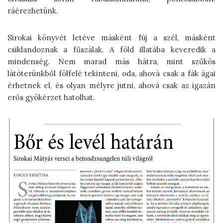
ráérezhetünk.
Sirokai könyvét letéve másként fúj a szél, másként
csiklandoznak a fűszálak. A föld illatába keveredik a
mindenség. Nem marad más hátra, mint szűkös
látóterünkből fölfelé tekinteni, oda, ahová csak a fák ágai
érhetnek el, és olyan mélyre jutni, ahová csak az igazán
erős gyökérzet hatolhat.