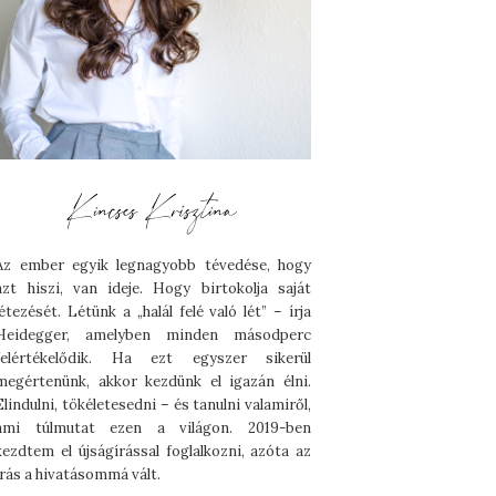
Az ember egyik legnagyobb tévedése, hogy
azt hiszi, van ideje. Hogy birtokolja saját
létezését. Létünk a „halál felé való lét” – írja
Heidegger, amelyben minden másodperc
felértékelődik. Ha ezt egyszer sikerül
megértenünk, akkor kezdünk el igazán élni.
Elindulni, tökéletesedni – és tanulni valamiről,
ami túlmutat ezen a világon. 2019-ben
kezdtem el újságírással foglalkozni, azóta az
írás a hivatásommá vált.