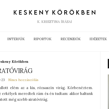
K. KRISZTINA ÍRÁSAI
INTERJÚK
RIPORTOK
RECENZIÓK
IDÉZETEK
eskeny Körökben
RATÓVIRÁG
-23
Nincs hozzászólás
ullott elém az a kis, rózsaszín virág. Körbenéztem.
z erkélyek meredtek rám és én tudtam: akkor haltunk
tott még szebb siratóvirág.