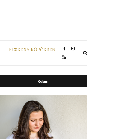
KESKENY KÖRÖKBEN
Expand
search
form
Rólam