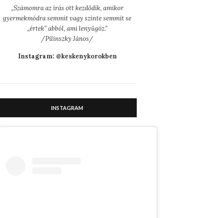
„
Számomra az írás ott kezdődik, amikor
gyermekmódra semmit vagy szinte semmit se
„értek” abból, ami lenyűgöz.”
/Pilinszky János/
Instagram: @keskenykorokben
INSTAGRAM