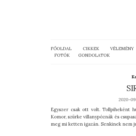
FŐOLDAL
CIKKEK
VÉLEMÉNY
FOTÓK
GONDOLATOK
K
SI
2020-09
Egyszer csak ott volt. Tollpiheként h
Komor, szürke villanypóznák és csupas
meg mi ketten igazán. Senkinek nem ju