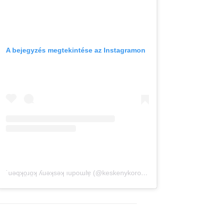
A bejegyzés megtekintése az Instagramon
˙uǝqʞo̤ɹo̤ʞ ʎuǝʞsǝʞ ıupoɯlɐ̗ (@keskenykorokben) által megosztott bejegyzés