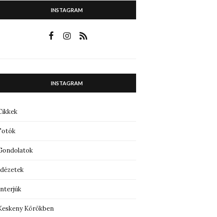
INSTAGRAM
INSTAGRAM
Cikkek
Fotók
Gondolatok
Idézetek
Interjúk
Keskeny Körökben