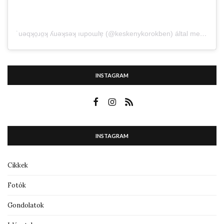
˙uǝqʞo̤ɹo̤ʞ ʎuǝʞsǝʞ ıupoɯlɐ̗ (@keskenykorokben) által megosztott bejegyzés
INSTAGRAM
INSTAGRAM
Cikkek
Fotók
Gondolatok