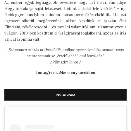
Az ember egyik legnagyobb tévedése, hogy azt hiszi, van ideje.
Hogy birtokolja saját létezését. Létünk a „halál felé való lét” – írja
Heidegger, amelyben minden másodperc felértékelődik. Ha ezt
egyszer sikerül megértenünk, akkor kezdünk el igazán élni.
Elindulni, tökéletesedni – és tanulni valamiről, ami túlmutat ezen a
világon. 2019-ben kezdtem el újságírással foglalkozni, azóta az írás
a hivatásommá vált.
„
Számomra az írás ott kezdődik, amikor gyermekmódra semmit vagy
szinte semmit se „értek” abból, ami lenyűgöz.”
/Pilinszky János/
Instagram: @keskenykorokben
INSTAGRAM