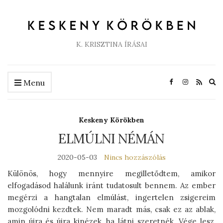
K. KRISZTINA ÍRÁSAI
Ex
Menu
se
fo
Keskeny Körökben
ELMÚLNI NÉMÁN
2020-05-03
Nincs hozzászólás
Különös, hogy mennyire megilletődtem, amikor
elfogadásod halálunk iránt tudatosult bennem. Az ember
megérzi a hangtalan elmúlást, ingertelen zsigereim
mozgolódni kezdtek. Nem maradt más, csak ez az ablak,
amin újra és újra kinézek, ha látni szeretnék. Vége lesz,