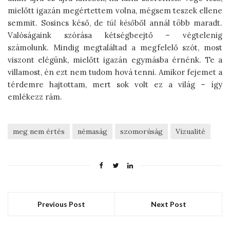
mielőtt igazán megértettem volna, mégsem teszek ellene
semmit. Sosincs késő, de
túl késő
ből annál több maradt.
Valóságaink szórása kétségbeejtő – végtelenig
számolunk. Mindig megtaláltad a megfelelő szót, most
viszont elégünk, mielőtt igazán egymásba érnénk. Te a
villamost, én ezt nem tudom hová tenni. Amikor fejemet a
térdemre hajtottam, mert sok volt ez a világ – így
emlékezz rám.
meg nem értés
némaság
szomorúság
Vizualité
Previous Post
Next Post