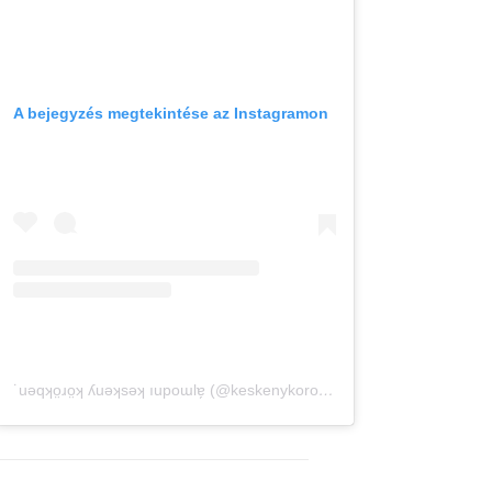
A bejegyzés megtekintése az Instagramon
˙uǝqʞo̤ɹo̤ʞ ʎuǝʞsǝʞ ıupoɯlɐ̗ (@keskenykorokben) által megosztott bejegyzés