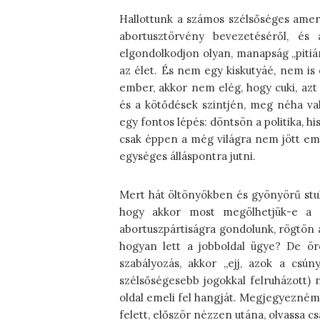
Hallottunk a számos szélsőséges ameri
abortusztörvény bevezetéséről, és
elgondolkodjon olyan, manapság „pitiá
az élet. És nem egy kiskutyáé, nem is 
ember, akkor nem elég, hogy cuki, azt e
és a kötődések szintjén, meg néha val
egy fontos lépés: döntsön a politika, 
csak éppen a még világra nem jött emb
egységes álláspontra jutni.
Mert hát öltönyökben és gyönyörű stuk
hogy akkor most megölhetjük-e a
abortuszpártiságra gondolunk, rögtön a 
hogyan lett a jobboldal ügye? De örd
szabályozás, akkor „ejj, azok a csún
szélsőségesebb jogokkal felruházott) n
oldal emeli fel hangját. Megjegyezném
felett, először nézzen utána, olvassa c