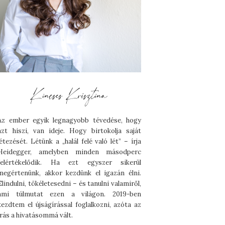
Az ember egyik legnagyobb tévedése, hogy
azt hiszi, van ideje. Hogy birtokolja saját
létezését. Létünk a „halál felé való lét” – írja
Heidegger, amelyben minden másodperc
felértékelődik. Ha ezt egyszer sikerül
megértenünk, akkor kezdünk el igazán élni.
Elindulni, tökéletesedni – és tanulni valamiről,
ami túlmutat ezen a világon. 2019-ben
kezdtem el újságírással foglalkozni, azóta az
írás a hivatásommá vált.