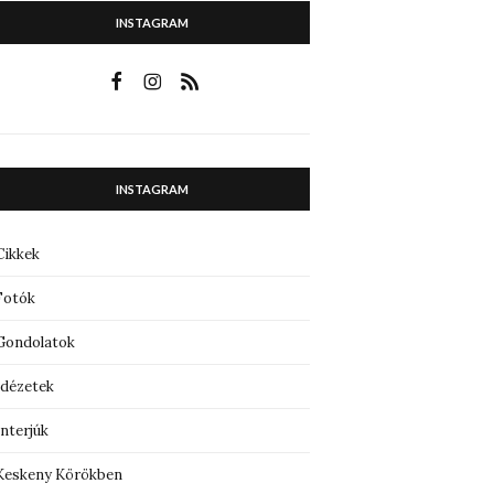
INSTAGRAM
INSTAGRAM
Cikkek
Fotók
Gondolatok
Idézetek
Interjúk
Keskeny Körökben