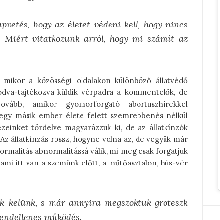
vetés, hogy az életet védeni kell, hogy nincs
? Miért vitatkozunk arról, hogy mi számít az
 mikor a közösségi oldalakon különböző állatvédő
odva-tajtékozva küldik vérpadra a kommentelők, de
ovább, amikor gyomorforgató abortuszhírekkel
k egy másik ember élete felett szemrebbenés nélkül
ezeinket tördelve magyarázzuk ki, de az állatkínzók
 állatkínzás rossz, hogyne volna az, de vegyük már
ormalitás abnormalitássá válik, mi meg csak forgatjuk
 ami itt van a szemünk előtt, a műtőasztalon, hús-vér
nk-kelünk, s már annyira megszoktuk groteszk
rendellenes működés.