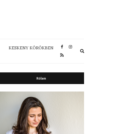
KESKENY KÖRÖKBEN
Expand
search
form
Rólam