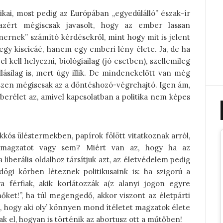
kai, most pedig az Európában „egyedülálló” észak-ír
 azért mégiscsak javasolt, hogy az ember lassan
nernek” számító kérdésekről, mint hogy mit is jelent
egy kiscicáé, hanem egy emberi lény élete. Ja, de ha
l kell helyezni, biológiailag (jó esetben), szellemileg
lásilag is, mert úgy illik. De mindenekelőtt van még
hiszen mégiscsak az a döntéshozó-végrehajtó. Igen ám,
erélet az, amivel kapcsolatban a politika nem képes
kós üléstermekben, papírok fölött vitatkoznak arról,
 magzatot vagy sem? Miért van az, hogy ha az
liberális oldalhoz társítjuk azt, az életvédelem pedig
ögi körben léteznek politikusaink is: ha szigorú a
ya férfiak, akik korlátozzák a(z alanyi jogon egyre
őket!”, ha túl megengedő, akkor viszont az életpárti
, hogy aki oly’ könnyen mond ítéletet magzatok élete
sak el, hogyan is történik az abortusz ott a műtőben!