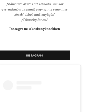
„
Számomra az írás ott kezdődik, amikor
gyermekmódra semmit vagy szinte semmit se
„értek” abból, ami lenyűgöz.”
/Pilinszky János/
Instagram: @keskenykorokben
INSTAGRAM