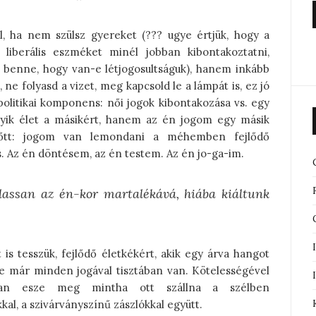
, ha nem szülsz gyereket (??? ugye értjük, hogy a
 liberális eszméket minél jobban kibontakoztatni,
benne, hogy van-e létjogosultságuk), hanem inkább
 ne folyasd a vizet, meg kapcsold le a lámpát is, ez jó
 politikai komponens: női jogok kibontakozása vs. egy
yik élet a másikért, hanem az én jogom egy másik
lőtt: jogom van lemondani a méhemben fejlődő
. Az én döntésem, az én testem. Az én jo-ga-im.
 lassan az én-kor martalékává, hiába kiáltunk
 is tesszük, fejlődő életkékért, akik egy árva hangot
 már minden jogával tisztában van. Kötelességével
ózan esze meg mintha ott szállna a szélben
l, a szivárványszínű zászlókkal együtt.