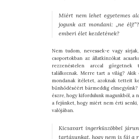
Miért nem lehet egyetemes alap
jogunk azt mondani: „ne élj!”
emberi élet kezdetének?
Nem tudom, nevessek-e vagy sírjak,
csoportokban az állatkínzókat acsark
rezzenéstelen arccal görgetnek t
találkoznak. Merre tart a világ? Aki
mondanak ítéletet, azoknak tetteit k
bűnhődéséért bármeddig elmegyünk? Az
észre, hogy kifordulunk magunkból, a n
a fejünket, hogy miért nem érti senki,
valójában.
Kicsavart ingerküszöbbel járu
tartásunkat, hogy nem is fáj a 