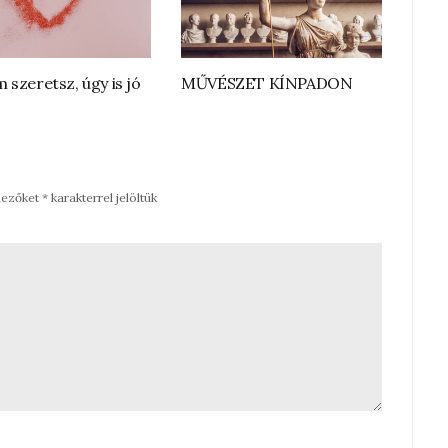
 szeretsz, úgy is jó
MŰVÉSZET KÍNPADON
mezőket
*
karakterrel jelöltük