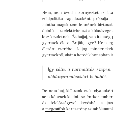
Nem, nem óvod a környeztet az által
zöldpolitika ragadozóként próbálja a
mintha maguk sem lennének biztosak 
dobd ki a szelektívbe azt a kólásüveget,
lesz kezdetnek. És hajjaj, van itt még
gyermek élete. Értjük, ugye? Nem eg
életért cserébe. A jog mindeneke
gyermekről, akár a hetedik hónapban is
Így válik a normalitás szépen
néhányan másokért is hahót.
De nem baj, kiáltsunk csak, olyanokért
sem képesek kiadni. Az én-kor embere
és felelősségével kevésbé, a j
a
megcsúfolt
keresztény szimbólumunkka