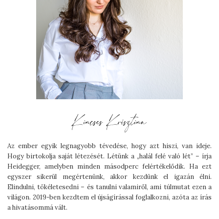
Az ember egyik legnagyobb tévedése, hogy azt hiszi, van ideje.
Hogy birtokolja saját létezését. Létünk a „halál felé való lét” – írja
Heidegger, amelyben minden másodperc felértékelődik. Ha ezt
egyszer sikerül megértenünk, akkor kezdünk el igazán élni.
Elindulni, tökéletesedni – és tanulni valamiről, ami túlmutat ezen a
világon. 2019-ben kezdtem el újságírással foglalkozni, azóta az írás
a hivatásommá vált.