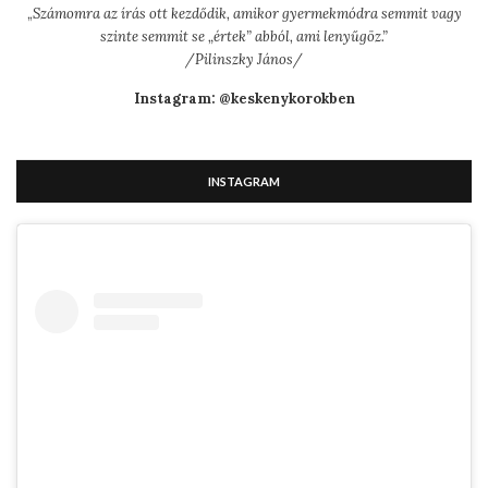
„
Számomra az írás ott kezdődik, amikor gyermekmódra semmit vagy
szinte semmit se „értek” abból, ami lenyűgöz.”
/Pilinszky János/
Instagram: @keskenykorokben
INSTAGRAM