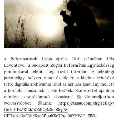
A Reformátusok Lapja április 26-i számában Hős
Leventével, a Budapest-Zuglói Református Egyházközség
gondnokával jelent meg rövid interjúm. A jelenlegi
járványügyi helyzet miatt és idején a kiadó elérhetővé
tette digitális archívumát, ahol az aktuális kiadvány mellett
a korábbi lapszámok is elérhetőek. Szeretettel ajánlom
minden ismerősömnek olvasásra!
#maradjotthon
#olvasstöbbet
Link:
https://issuu.com/digireflap?
fbclid=IwAR1Lk1KSd1QSz8dp8cgX-
fdTLaN43aGWrZAaAEoubZe7Pqc06XYWtF-E5Sk