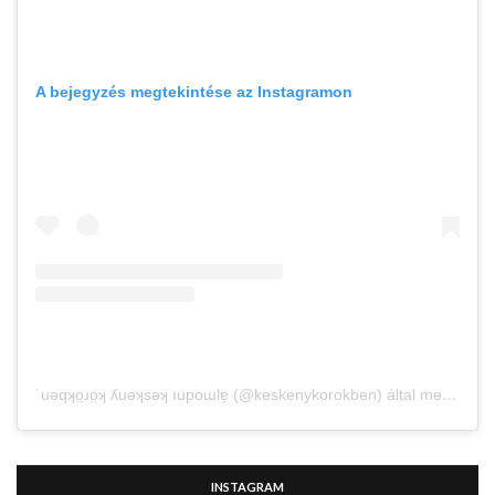
A bejegyzés megtekintése az Instagramon
˙uǝqʞo̤ɹo̤ʞ ʎuǝʞsǝʞ ıupoɯlɐ̗ (@keskenykorokben) által megosztott bejegyzés
INSTAGRAM