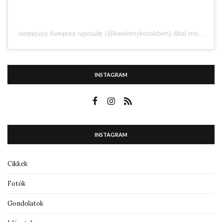
˙uǝqʞo̤ɹo̤ʞ ʎuǝʞsǝʞ ıupoɯlɐ̗ (@keskenykorokben) által megosztott bejegyzés
INSTAGRAM
INSTAGRAM
Cikkek
Fotók
Gondolatok