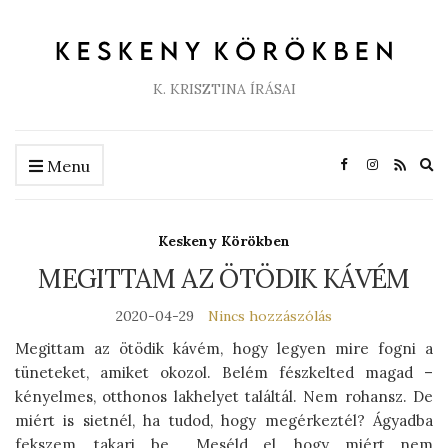
K. KRISZTINA ÍRÁSAI
Ex
Menu
se
fo
Keskeny Körökben
MEGITTAM AZ ÖTÖDIK KÁVÉM
2020-04-29
Nincs hozzászólás
Megittam az ötödik kávém, hogy legyen mire fogni a
tüneteket, amiket okozol. Belém fészkelted magad –
kényelmes, otthonos lakhelyet találtál. Nem rohansz. De
miért is sietnél, ha tudod, hogy megérkeztél? Ágyadba
fekszem, takarj be… Meséld el, hogy miért nem