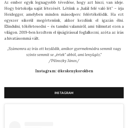
Az ember egyik legnagyobb tévedése, hogy azt hiszi, van ideje.
Hogy birtokolja saját létezését. Létünk a „halál felé való lét” – írja
Heidegger, amelyben minden másodperc felértékelődik. Ha ezt
egyszer sikerül megértenünk, akkor kezdünk el igazán élni.
Elindulni, tökéletesedni – és tanulni valamiről, ami túlmutat ezen a
világon. 2019-ben kezdtem el újságírással foglalkozni, azóta az írás
a hivatásommá vált.
„
Számomra az írás ott kezdődik, amikor gyermekmódra semmit vagy
szinte semmit se „értek” abból, ami lenyűgöz.”
/Pilinszky János/
Instagram: @keskenykorokben
INSTAGRAM