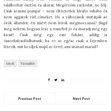
találkozhat ösztön és akarat. Megőrzöm vackodat, ne félj.
Csak semmi pompa! – nem öltöztetlek királyi ruhába és
nem aggatok rád címeket. Ha a változások mutatják az
örök állandót, én miért nem bírok megmoccanni? Súgd
meg nekem, hogyan lesz a rosszból jó és maradj még egy
kicsit! Csak még egy esti fohász, addig is
összekulcsolódhatunk; ha ez az egész csak a fejemben
létezik, mit kezdjek majd az űrrel, ami utánad marad?
titok
Vizualité
Previous Post
Next Post