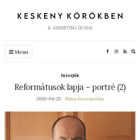
K. KRISZTINA ÍRÁSAI
Ex
Menu
se
fo
Interjúk
Reformátusok lapja – portré (2)
2020-04-23
Nincs hozzászólás