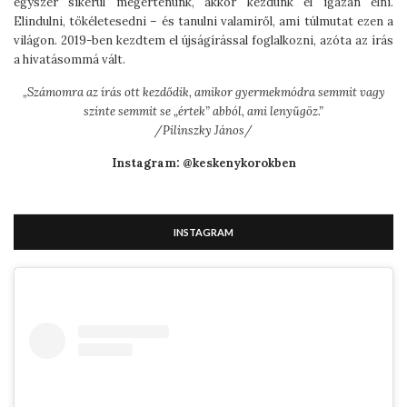
egyszer sikerül megértenünk, akkor kezdünk el igazán élni.
Elindulni, tökéletesedni – és tanulni valamiről, ami túlmutat ezen a
világon. 2019-ben kezdtem el újságírással foglalkozni, azóta az írás
a hivatásommá vált.
„
Számomra az írás ott kezdődik, amikor gyermekmódra semmit vagy
szinte semmit se „értek” abból, ami lenyűgöz.”
/Pilinszky János/
Instagram: @keskenykorokben
INSTAGRAM