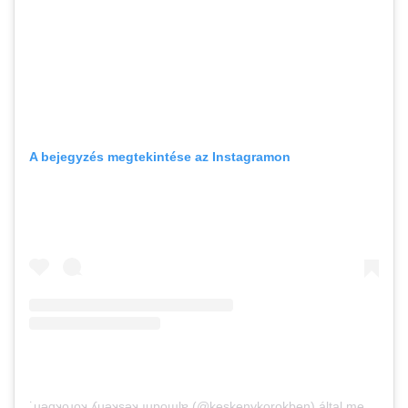
A bejegyzés megtekintése az Instagramon
˙uǝqʞo̤ɹo̤ʞ ʎuǝʞsǝʞ ıupoɯlɐ̗ (@keskenykorokben) által megosztott bejegyzés