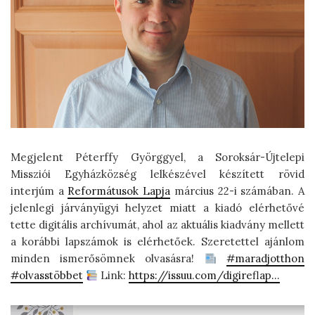
Megjelent Péterffy Györggyel, a Soroksár-Újtelepi
Missziói Egyházközség lelkészével készített rövid
interjúm a
Reformátusok Lapja
március 22-i számában. A
jelenlegi járványügyi helyzet miatt a kiadó elérhetővé
tette digitális archívumát, ahol az aktuális kiadvány mellett
a korábbi lapszámok is elérhetőek. Szeretettel ajánlom
minden ismerősömnek olvasásra!
#maradjotthon
#olvasstöbbet
Link:
https://issuu.com/digireflap…