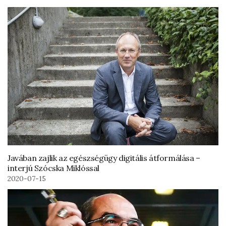
Javában zajlik az egészségügy digitális átformálása –
interjú Szócska Miklóssal
2020-07-15