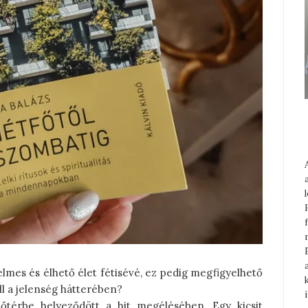
lmes és élhető élet fétisévé, ez pedig megfigyelhető
áll a jelenség hátterében?
őtérbe helyeződött a hit megélésében. Egy kicsit