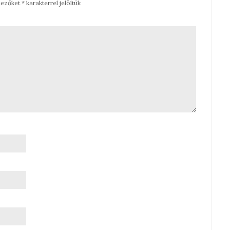
mezőket
*
karakterrel jelöltük