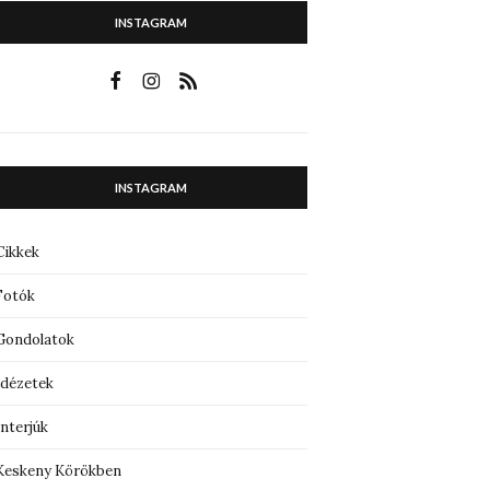
INSTAGRAM
INSTAGRAM
Cikkek
Fotók
Gondolatok
Idézetek
Interjúk
Keskeny Körökben