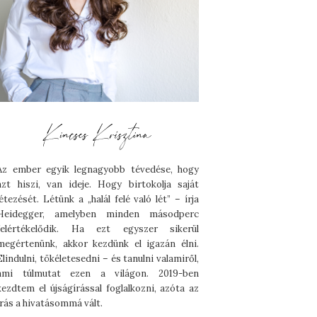
Az ember egyik legnagyobb tévedése, hogy
azt hiszi, van ideje. Hogy birtokolja saját
létezését. Létünk a „halál felé való lét” – írja
Heidegger, amelyben minden másodperc
felértékelődik. Ha ezt egyszer sikerül
megértenünk, akkor kezdünk el igazán élni.
Elindulni, tökéletesedni – és tanulni valamiről,
ami túlmutat ezen a világon. 2019-ben
kezdtem el újságírással foglalkozni, azóta az
írás a hivatásommá vált.