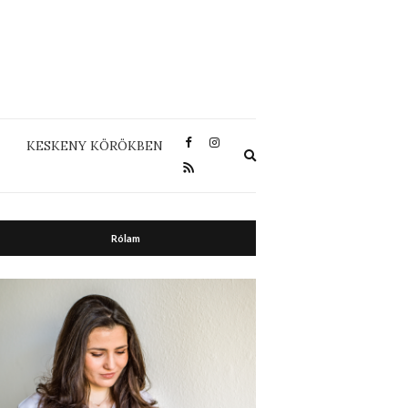
KESKENY KÖRÖKBEN
Expand
search
form
Rólam