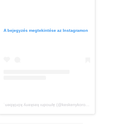
A bejegyzés megtekintése az Instagramon
˙uǝqʞo̤ɹo̤ʞ ʎuǝʞsǝʞ ıupoɯlɐ̗ (@keskenykorokben) által megosztott bejegyzés