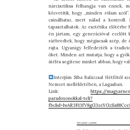
nárcisztikus felhangja van ennek, m
közvetítik, hogy „minden rólam szól”.
csinálhatsz, mert nálad a kontroll.
tapasztalhatok. Az esztétika előtérbe
én jártam, egy generációval ezelőtt
ráébredtek, hogy mégiscsak szép, de 
rajta. Ugyanígy felfedezték a tradici
őket. Minden azt mutatja, hogy a gyöke
átélés segítene minket abban, hogy val
Interjúm Siba Balázzsal Hétfőtől 
Nemzet mellékletében, a Lugasban.
Link:
https://magyarnem
paradoxonokkal-teli?
fbclid=IwAR3F13fV8gG3zeYGzSa88C