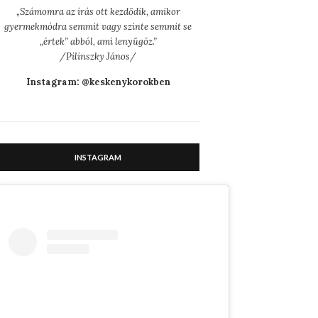
„
Számomra az írás ott kezdődik, amikor
gyermekmódra semmit vagy szinte semmit se
„értek” abból, ami lenyűgöz.”
/Pilinszky János/
Instagram: @keskenykorokben
INSTAGRAM