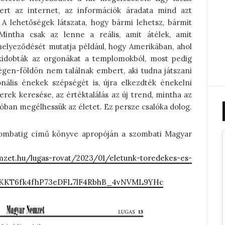
ert az internet, az információk áradata mind azt
 A lehetőségek látszata, hogy bármi lehetsz, bármit
 Mintha csak az lenne a reális, amit átélek, amit
 helyeződését mutatja például, hogy Amerikában, ahol
 kidobták az orgonákat a templomokból, most pedig
égen-földön nem találnak embert, aki tudna játszani
onális énekek szépségét is, újra elkezdték énekelni
rek keresése, az értéktalálás az új trend, mintha az
óban megélhessük az életet. Ez persze csalóka dolog.
szombatig című könyve apropóján a szombati Magyar
zet.hu/lugas-rovat/2023/01/eletunk-toredekes-es-
ceKKT6fk4fhP73eDFL7lF4RbhB_4vNVML9YHc