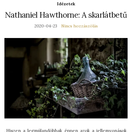
Idézetek
Nathaniel Hawthorne: A skarlátbetű
2020-04-23
Nincs hozzászólás
„Hiszen a legmúlandóbbak éppen azok a jellemvonások,