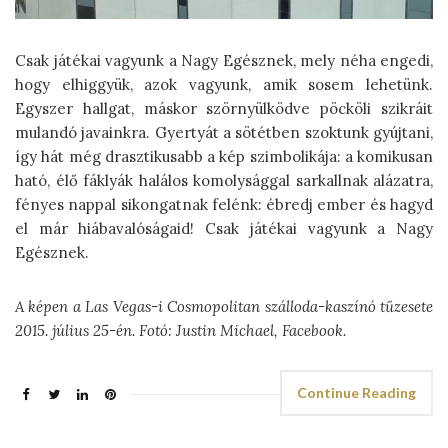
Csak játékai vagyunk a Nagy Egésznek, mely néha engedi,
hogy elhiggyük, azok vagyunk, amik sosem lehetünk.
Egyszer hallgat, máskor szörnyülködve pöcköli szikráit
mulandó javainkra. Gyertyát a sötétben szoktunk gyújtani,
így hát még drasztikusabb a kép szimbolikája: a komikusan
ható, élő fáklyák halálos komolysággal sarkallnak alázatra,
fényes nappal sikongatnak felénk: ébredj ember és hagyd
el már hiábavalóságaid! Csak játékai vagyunk a Nagy
Egésznek.
A képen a Las Vegas-i Cosmopolitan szálloda-kaszínó tűzesete
2015. július 25-én. Fotó: Justin Michael, Facebook.
Continue Reading