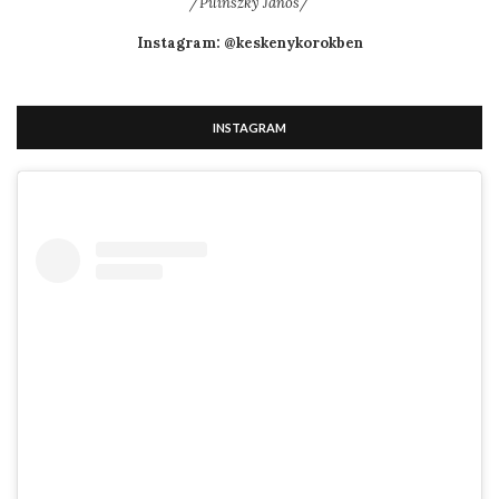
/Pilinszky János/
Instagram: @keskenykorokben
INSTAGRAM