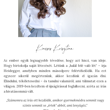
Az ember egyik legnagyobb tévedése, hogy azt hiszi, van ideje.
Hogy birtokolja saját létezését. Létünk a „halál felé való lét” – írja
Heidegger, amelyben minden másodperc felértékelődik. Ha ezt
egyszer sikerül megértenünk, akkor kezdünk el igazán élni.
Elindulni, tökéletesedni – és tanulni valamiről, ami túlmutat ezen a
világon. 2019-ben kezdtem el újságírással foglalkozni, azóta az írás
a hivatásommá vált.
„
Számomra az írás ott kezdődik, amikor gyermekmódra semmit vagy
szinte semmit se „értek” abból, ami lenyűgöz.”