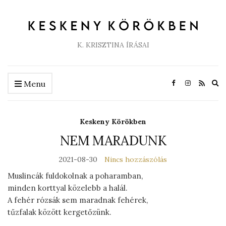
K. KRISZTINA ÍRÁSAI
Ex
Menu
se
fo
Keskeny Körökben
NEM MARADUNK
2021-08-30
Nincs hozzászólás
Muslincák fuldokolnak a poharamban,
minden korttyal közelebb a halál.
A fehér rózsák sem maradnak fehérek,
tűzfalak között kergetőzünk.