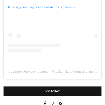
A bejegyzés megtekintése az Instagramon
˙uǝqʞo̤ɹo̤ʞ ʎuǝʞsǝʞ ıupoɯlɐ̗ (@keskenykorokben) által megosztott bejegyzés
INSTAGRAM