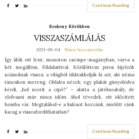
Continue Reading
Keskeny Körökben
VISSZASZÁMLÁLÁS
2021-06-04
Nincs hozzászólás
Így ülök ott lent, monoton csempe-magányban, várva a
két megállóm, földalattival. Körülöttem piros kijelzők
számolnak vissza; a világból tikktakkolják ki azt, aki néma
táncukon mereng. Oldalra nézek; egy plakát gúnyolódva
kérdi, „hol szorít a cipő?” – alatta a játékszabály, de
elolvasni már nincs időm. Ahol tévedek, ott időzített
bomba vár. Megtalálod-e a kulcsot hozzánk, mielőtt ránk
kacag a visszafordíthatatlan?
Continue Reading