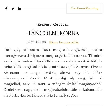
Continue Reading
Keskeny Körökben
TÁNCOLNI KÖRBE
2021-06-06
Nincs hozzászólás
Csak egy pillanatra akadt meg a levegővétel, amikor
méreg-szavaid kéjesen megforgattad bennem. Ti mind
az én poklomban élősködtök – ne csodálkozzatok hát, ha
néha kilök magából titeket, mint az epét. Annyira fázom.
Keresem az anyai testet, ahová egy kis időre
visszakuporodhatnék. Most pedig ölj meg, űzz ki
magadból, szívj ki mint a mérget őrjítő magányodból.
Őrületesen nagy öröm megszabadulni tőlem. Lábamnál a
víz körbe-körbe táncol a fekete mélységbe.