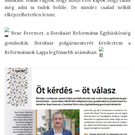
munkám. Hálás vagyok, hogy annyi erőt kapok, hogy talán
még adni is tudok belőle. De mindez család nélkül
elképzelhetetlen lenne.
Bese Ferencet, a Soroksári Református Egyházközség
gondnokát, Soroksár polgármesterét kérdeztem a
Reformátusok Lapja legfrissebb számában.