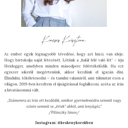
Az ember egyik legnagyobb tévedése, hogy azt hiszi, van ideje.
Hogy birtokolja saját létezését. Létünk a „halál felé való lét” – írja
Heidegger, amelyben minden másodperc felértékelődik. Ha ezt
egyszer sikerül megértenünk, akkor kezdünk el igazán élni.
Elindulni, tökéletesedni – és tanulni valamiről, ami túlmutat ezen a
világon. 2019-ben kezdtem el újságírással foglalkozni, azóta az írás
a hivatásommá vált.
„
Számomra az írás ott kezdődik, amikor gyermekmódra semmit vagy
szinte semmit se „értek” abból, ami lenyűgöz.”
/Pilinszky János/
Instagram: @keskenykorokben