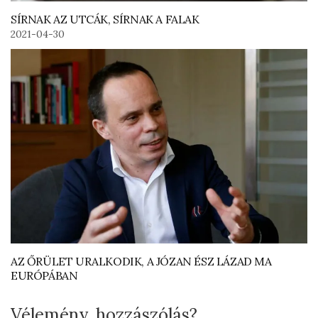
SÍRNAK AZ UTCÁK, SÍRNAK A FALAK
2021-04-30
AZ ŐRÜLET URALKODIK, A JÓZAN ÉSZ LÁZAD MA
EURÓPÁBAN
Vélemény, hozzászólás?