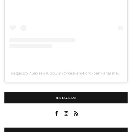
˙uǝqʞo̤ɹo̤ʞ ʎuǝʞsǝʞ ıupoɯlɐ̗ (@keskenykorokben) által megosztott bejegyzés
INSTAGRAM