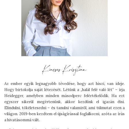
Az ember egyik legnagyobb tévedése, hogy azt hiszi, van ideje.
Hogy birtokolja saját létezését. Létünk a „halál felé való lét” – írja
Heidegger, amelyben minden másodperc felértékelődik. Ha ezt
egyszer sikerül megértenünk, akkor kezdünk el igazán élni.
Elindulni, tökéletesedni – és tanulni valamiről, ami túlmutat ezen a
világon. 2019-ben kezdtem el újságírással foglalkozni, azóta az írás
a hivatásommá vált.