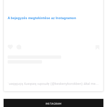
A bejegyzés megtekintése az Instagramon
˙uǝqʞo̤ɹo̤ʞ ʎuǝʞsǝʞ ıupoɯlɐ̗ (@keskenykorokben) által megosztott bejegyzés
INSTAGRAM