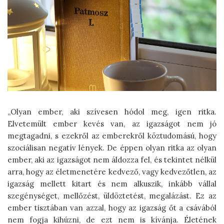
„Olyan ember, aki szívesen hódol meg, igen ritka.
Elvetemült ember kevés van, az igazságot nem jó
megtagadni, s ezekről az emberekről köztudomású, hogy
szociálisan negatív lények. De éppen olyan ritka az olyan
ember, aki az igazságot nem áldozza fel, és tekintet nélkül
arra, hogy az életmenetére kedvező, vagy kedvezőtlen, az
igazság mellett kitart és nem alkuszik, inkább vállal
szegénységet, mellőzést, üldöztetést, megalázást. Ez az
ember tisztában van azzal, hogy az igazság őt a csávából
nem fogja kihúzni, de ezt nem is kívánja. Életének