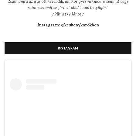
„
Számomra az írás ott kezdődik, amikor gyermekmódra semmit vagy
szinte semmit se „értek” abból, ami lenyűgöz.”
/Pilinszky János/
Instagram: @keskenykorokben
INSTAGRAM