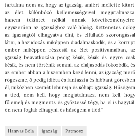
tartalma nem az, hogy az igazság, amiért mellette kitart,
az élet különböző kellemességeivel megjutalmazza,
hanem tekintet nélkül annak következményeire,
egyszerűen az igazsághoz való hűség. Rettenetes dolog
az igazságtól elhagyatva élni, és elfulladó szorongással
látni, a hazudozás miképpen diadalmaskodik, és a korrupt
ember miképpen részesül az élet pozitívumaiban, az
igazság beavatkozása pedig késik, késik és egyre csak
késik, és nem történik semmi, az elaljasodás fokozódik, és
az ember abban a hiszemben kezd lenni, az igazság merő
rögeszme, ő pedig idióta és fantaszta és hibbant görcsben
él, miközben szemét lehunyja és sóhajt: igazság. Hűségem
a tied, nem kell, hogy megjutalmazz, nem kell, hogy
fölemelj és megments és győztessé tégy, ha el is hagytál,
én nem foglak elhagyni, és hűségem a tiéd.”
Hamvas Béla
igazság
Patmosz