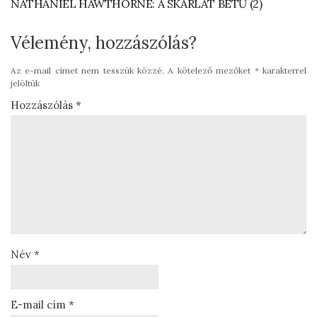
NATHANIEL HAWTHORNE: A SKARLÁT BETŰ (2)
Vélemény, hozzászólás?
Az e-mail címet nem tesszük közzé.
A kötelező mezőket
*
karakterrel
jelöltük
Hozzászólás
*
Név
*
E-mail cím
*