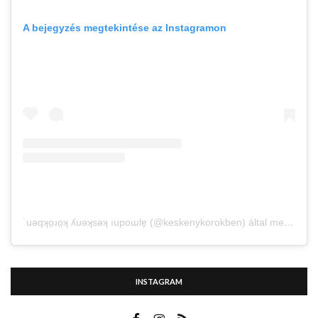
A bejegyzés megtekintése az Instagramon
˙uǝqʞo̤ɹo̤ʞ ʎuǝʞsǝʞ ıupoɯlɐ̗ (@keskenykorokben) által megosztott bejegyzés
INSTAGRAM