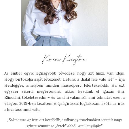
Az ember egyik legnagyobb tévedése, hogy azt hiszi, van ideje.
Hogy birtokolja saját létezését. Létünk a „halál felé való lét” – írja
Heidegger, amelyben minden másodperc felértékelődik. Ha ezt
egyszer sikerül megértenünk, akkor kezdünk el igazán élni.
Elindulni, tökéletesedni – és tanulni valamiről, ami túlmutat ezen a
világon. 2019-ben kezdtem el újságírással foglalkozni, azóta az írás
a hivatásommá vált.
„
Számomra az írás ott kezdődik, amikor gyermekmódra semmit vagy
szinte semmit se „értek” abból, ami lenyűgöz.”