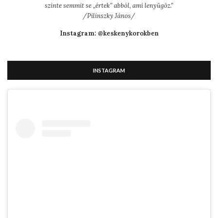
szinte semmit se „értek” abból, ami lenyűgöz.”
/Pilinszky János/
Instagram: @keskenykorokben
INSTAGRAM