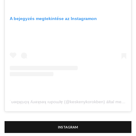
A bejegyzés megtekintése az Instagramon
˙uǝqʞo̤ɹo̤ʞ ʎuǝʞsǝʞ ıupoɯlɐ̗ (@keskenykorokben) által megosztott bejegyzés
INSTAGRAM