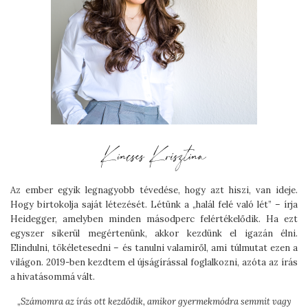
Az ember egyik legnagyobb tévedése, hogy azt hiszi, van ideje.
Hogy birtokolja saját létezését. Létünk a „halál felé való lét” – írja
Heidegger, amelyben minden másodperc felértékelődik. Ha ezt
egyszer sikerül megértenünk, akkor kezdünk el igazán élni.
Elindulni, tökéletesedni – és tanulni valamiről, ami túlmutat ezen a
világon. 2019-ben kezdtem el újságírással foglalkozni, azóta az írás
a hivatásommá vált.
„
Számomra az írás ott kezdődik, amikor gyermekmódra semmit vagy