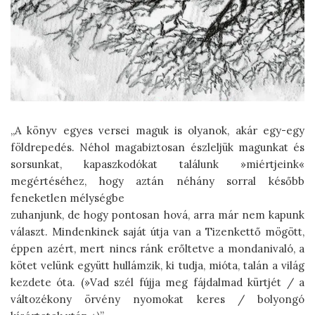
„A könyv egyes versei maguk is olyanok, akár egy-egy
földrepedés. Néhol magabiztosan észleljük magunkat és
sorsunkat, kapaszkodókat találunk »miértjeink«
megértéséhez, hogy aztán néhány sorral később
feneketlen mélységbe
zuhanjunk, de hogy pontosan hová, arra már nem kapunk
választ. Mindenkinek saját útja van a Tizenkettő mögött,
éppen azért, mert nincs ránk erőltetve a mondanivaló, a
kötet velünk együtt hullámzik, ki tudja, mióta, talán a világ
kezdete óta. (»Vad szél fújja meg fájdalmad kürtjét / a
változékony örvény nyomokat keres / bolyongó