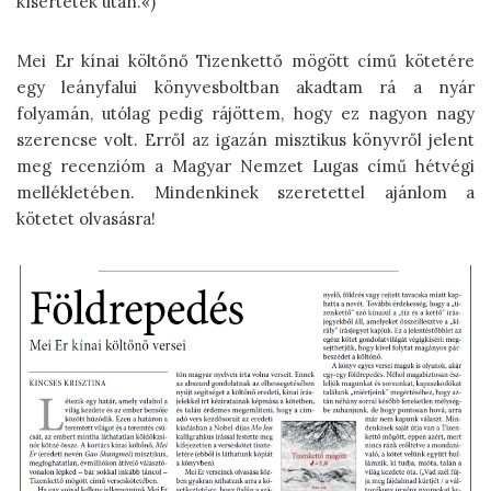
kísértetek után.«)”
Mei Er kínai költőnő Tizenkettő mögött című kötetére
egy leányfalui könyvesboltban akadtam rá a nyár
folyamán, utólag pedig rájöttem, hogy ez nagyon nagy
szerencse volt. Erről az igazán misztikus könyvről jelent
meg recenzióm a Magyar Nemzet Lugas című hétvégi
mellékletében. Mindenkinek szeretettel ajánlom a
kötetet olvasásra!