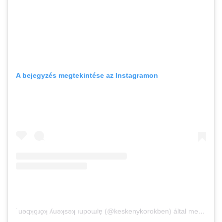
A bejegyzés megtekintése az Instagramon
˙uǝqʞo̤ɹo̤ʞ ʎuǝʞsǝʞ ıupoɯlɐ̗ (@keskenykorokben) által megosztott bejegyzés