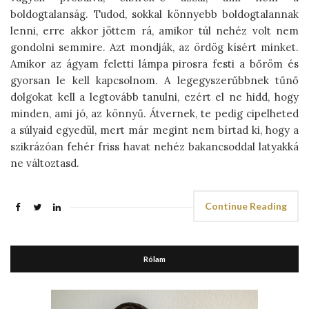
boldogtalanság. Tudod, sokkal könnyebb boldogtalannak
lenni, erre akkor jöttem rá, amikor túl nehéz volt nem
gondolni semmire. Azt mondják, az ördög kísért minket.
Amikor az ágyam feletti lámpa pirosra festi a bőröm és
gyorsan le kell kapcsolnom. A legegyszerűbbnek tűnő
dolgokat kell a legtovább tanulni, ezért el ne hidd, hogy
minden, ami jó, az könnyű. Átvernek, te pedig cipelheted
a súlyaid egyedül, mert már megint nem bírtad ki, hogy a
szikrázóan fehér friss havat nehéz bakancsoddal latyakká
ne változtasd.
Continue Reading
Rólam