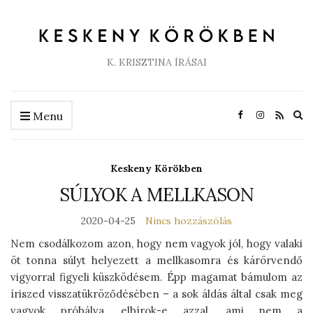
K. KRISZTINA ÍRÁSAI
Ex
Menu
se
fo
Keskeny Körökben
SÚLYOK A MELLKASON
2020-04-25
Nincs hozzászólás
Nem csodálkozom azon, hogy nem vagyok jól, hogy valaki
öt tonna súlyt helyezett a mellkasomra és kárörvendő
vigyorral figyeli küszködésem. Épp magamat bámulom az
íriszed visszatükröződésében – a sok áldás által csak meg
vagyok próbálva, elbírok-e azzal, ami nem a