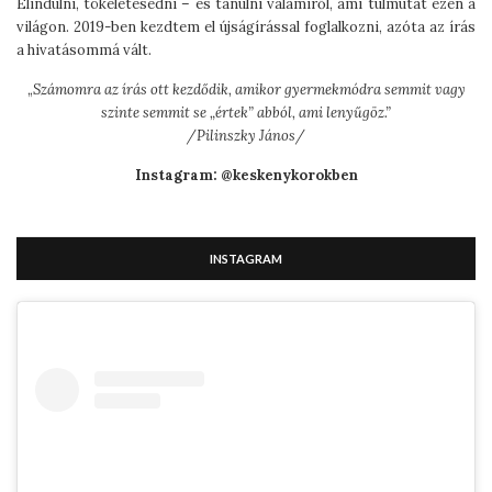
Elindulni, tökéletesedni – és tanulni valamiről, ami túlmutat ezen a
világon. 2019-ben kezdtem el újságírással foglalkozni, azóta az írás
a hivatásommá vált.
„
Számomra az írás ott kezdődik, amikor gyermekmódra semmit vagy
szinte semmit se „értek” abból, ami lenyűgöz.”
/Pilinszky János/
Instagram: @keskenykorokben
INSTAGRAM