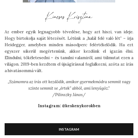
Az ember egyik legnagyobb tévedése, hogy azt hiszi, van ideje.
Hogy birtokolja saját létezését. Létünk a „halál felé való lét” – írja
Heidegger, amelyben minden másodperc felértékelődik. Ha ezt
egyszer sikerül megértenünk, akkor kezdünk el igazán élni.
Elindulni, tökéletesedni – és tanulni valamiről, ami túlmutat ezen a
világon. 2019-ben kezdtem el újságírással foglalkozni, azóta az írás
a hivatásommá vált.
„
Számomra az írás ott kezdődik, amikor gyermekmódra semmit vagy
szinte semmit se „értek” abból, ami lenyűgöz.”
/Pilinszky János/
Instagram: @keskenykorokben
INSTAGRAM