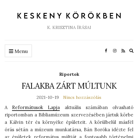
K. KRISZTINA ÍRÁSAI
Ex
Menu
se
fo
Riportok
FALAKBA ZÁRT MÚLTUNK
2021-10-19
Nincs hozzászólás
A
Reformátusok Lapja
aktuális számában olvasható
riportomban a Bibliamúzeum szervezésében jártuk körbe
a Kálvin tér és környéke épületeit. A körülbelül másfél
órás sétán a múzeum munkatársa, Bán Boróka idézte fel
az épületek református múltját a fontosabb történelmi