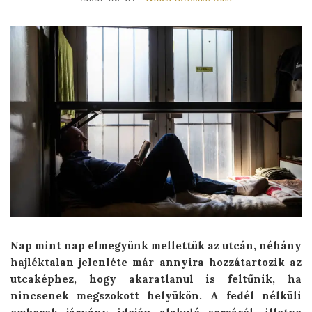
Nap mint nap elmegyünk mellettük az utcán, néhány
hajléktalan jelenléte már annyira hozzátartozik az
utcaképhez, hogy akaratlanul is feltűnik, ha
nincsenek megszokott helyükön. A fedél nélküli