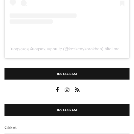
˙uǝqʞo̤ɹo̤ʞ ʎuǝʞsǝʞ ıupoɯlɐ̗ (@keskenykorokben) által megosztott bejegyzés
INSTAGRAM
INSTAGRAM
Cikkek