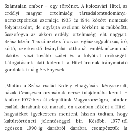
Számtalan ember – egy történet. A kolozsvári Hitel, az
erdélyi magyar értelmiség társadalomtudományi-
nemzetpolitikai szemléje 1935 és 1944 között nemcsak
folyóiratként, de egyfajta szellemi körként is működött,
összefogva az akkori erdélyi értelmiségi elit nagyjait.
Szász István Tas címzetes főorvos, egészségpolitikus, író,
költő, szerkesztő leányfalui otthonát emlékmúzeummá
alakítva viszi tovább szülei és a folyóirat örökségét.
Látogatásunk alatt kiderült: a Hitel íróinak iránymutató
gondolatai máig érvényesek.
„Miután a Szász család Erdély elhagyására kényszerült,
házuk Ceaușescu orvosának öccse tulajdonába került. –
Amikor 1977-ben áttelepültünk Magyarországra, minden
családi darabunk ott maradt, én azonban főként a Hitel-
hagyatékot igyekeztem menteni, hiszen tudtam, hogy
kultúrtörténeti jelentőséggel bír. Később, 1977-től
egészen 1990-ig darabról darabra csempésztük át