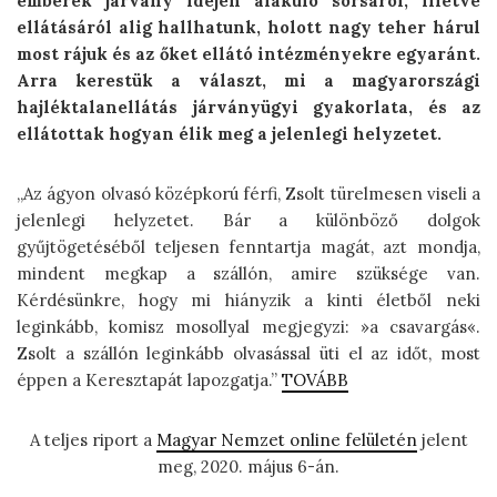
emberek járvány idején alakuló sorsáról, illetve
ellátásáról alig hallhatunk, holott nagy teher hárul
most rájuk és az őket ellátó intézményekre egyaránt.
Arra kerestük a választ, mi a magyarországi
hajléktalanellátás járványügyi gyakorlata, és az
ellátottak hogyan élik meg a jelenlegi helyzetet.
„Az ágyon olvasó középkorú férfi, Zsolt türelmesen viseli a
jelenlegi helyzetet. Bár a különböző dolgok
gyűjtögetéséből teljesen fenntartja magát, azt mondja,
mindent megkap a szállón, amire szüksége van.
Kérdésünkre, hogy mi hiányzik a kinti életből neki
leginkább, komisz mosollyal megjegyzi: »a csavargás«.
Zsolt a szállón leginkább olvasással üti el az időt, most
éppen a Keresztapát lapozgatja.”
TOVÁBB
A teljes riport a
Magyar Nemzet online felületén
jelent
meg, 2020. május 6-án.