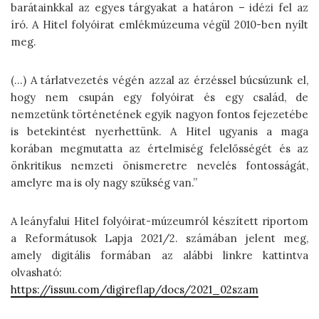
barátainkkal az egyes tárgyakat a határon – idézi fel az
író. A Hitel folyóirat emlékmúzeuma végül 2010-ben nyílt
meg.
(…) A tárlatvezetés végén azzal az érzéssel búcsúzunk el,
hogy nem csupán egy folyóirat és egy család, de
nemzetünk történetének egyik nagyon fontos fejezetébe
is betekintést nyerhettünk. A Hitel ugyanis a maga
korában megmutatta az értelmiség felelősségét és az
önkritikus nemzeti önismeretre nevelés fontosságát,
amelyre ma is oly nagy szükség van.”
A leányfalui Hitel folyóirat-múzeumról készített riportom
a Reformátusok Lapja 2021/2. számában jelent meg,
amely digitális formában az alábbi linkre kattintva
olvasható:
https://issuu.com/digireflap/docs/2021_02szam