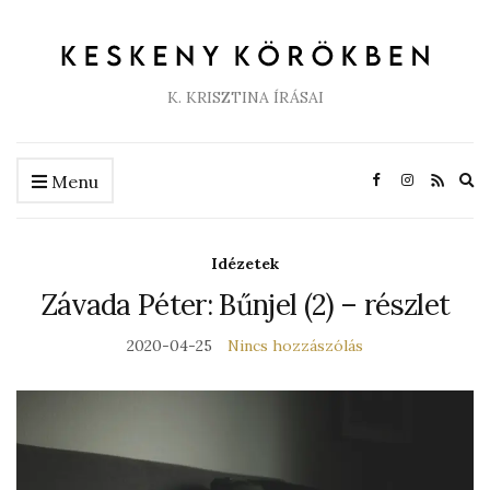
K. KRISZTINA ÍRÁSAI
Ex
Menu
se
fo
Idézetek
Závada Péter: Bűnjel (2) – részlet
2020-04-25
Nincs hozzászólás