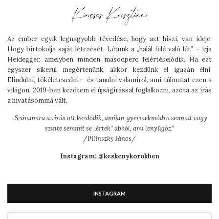
Az ember egyik legnagyobb tévedése, hogy azt hiszi, van ideje.
Hogy birtokolja saját létezését. Létünk a „halál felé való lét” – írja
Heidegger, amelyben minden másodperc felértékelődik. Ha ezt
egyszer sikerül megértenünk, akkor kezdünk el igazán élni.
Elindulni, tökéletesedni – és tanulni valamiről, ami túlmutat ezen a
világon. 2019-ben kezdtem el újságírással foglalkozni, azóta az írás
a hivatásommá vált.
„
Számomra az írás ott kezdődik, amikor gyermekmódra semmit vagy
szinte semmit se „értek” abból, ami lenyűgöz.”
/Pilinszky János/
Instagram: @keskenykorokben
INSTAGRAM