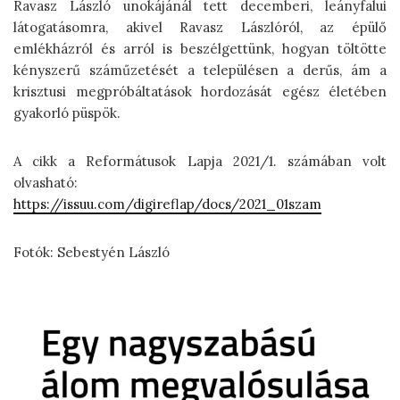
Ravasz László unokájánál tett decemberi, leányfalui
látogatásomra, akivel Ravasz Lászlóról, az épülő
emlékházról és arról is beszélgettünk, hogyan töltötte
kényszerű száműzetését a településen a derűs, ám a
krisztusi megpróbáltatások hordozását egész életében
gyakorló püspök.
A cikk a Reformátusok Lapja 2021/1. számában volt
olvasható:
https://issuu.com/digireflap/docs/2021_01szam
Fotók: Sebestyén László