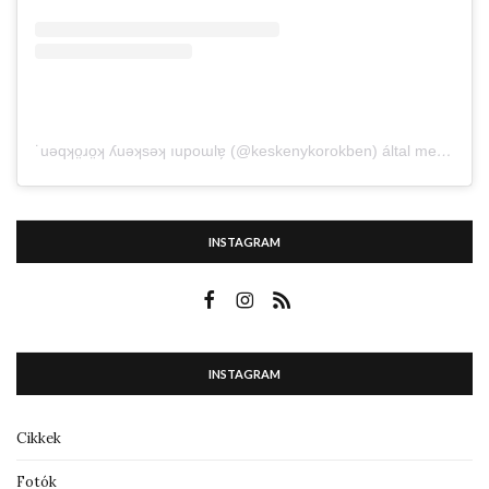
˙uǝqʞo̤ɹo̤ʞ ʎuǝʞsǝʞ ıupoɯlɐ̗ (@keskenykorokben) által megosztott bejegyzés
INSTAGRAM
INSTAGRAM
Cikkek
Fotók