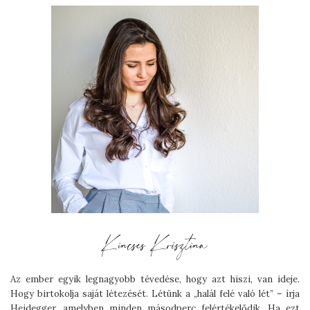
Az ember egyik legnagyobb tévedése, hogy azt hiszi, van ideje.
Hogy birtokolja saját létezését. Létünk a „halál felé való lét” – írja
Heidegger, amelyben minden másodperc felértékelődik. Ha ezt