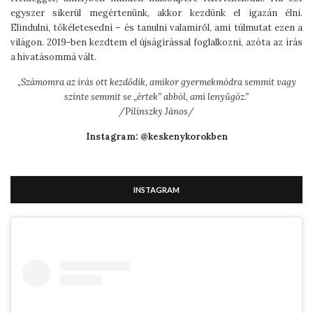
egyszer sikerül megértenünk, akkor kezdünk el igazán élni.
Elindulni, tökéletesedni – és tanulni valamiről, ami túlmutat ezen a
világon. 2019-ben kezdtem el újságírással foglalkozni, azóta az írás
a hivatásommá vált.
„
Számomra az írás ott kezdődik, amikor gyermekmódra semmit vagy
szinte semmit se „értek” abból, ami lenyűgöz.”
/Pilinszky János/
Instagram: @keskenykorokben
INSTAGRAM