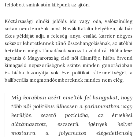
feldobott smink után kilépünk az ajtón.
Köztársasági elnöki jelölés ide vagy oda, valószínűleg
sokan nem lennénk most Novák Katalin helyében, aki bár
ékes példáját adja a feleség–anya–család–karrier négyes
sokszor lehetetlennek tűnő összehangolásának, az utóbbi
hetekben mégis támadások sorozata zúdul rá. Hiába lesz
ugyanis ő Magyarország első női államfője, hiába örvend
kimagasló népszerűségnek szinte minden generációban
és hiába bizonyítja sok éve politikai rátermettségét, a
balliberális megmondóembereknek mindez nem elég.
Míg korábban azért emelték fel hangjukat, hogy
több női politikus ülhessen a parlamentben vagy
kerüljön vezető pozícióba, az érvekkel
alátámasztott, észszerű igények helyét
mostanra a folyamatos elégedetlenség