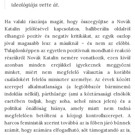
ideológiája vette át.
Ha valaki rászánja magát, hogy összegyűjtse a Novák
Katalin jelölésével kapcsolatos, balliberális oldalról
elhangzó pozitív és negatív kritikákat, az egyik oszlop
jóval magasabb lesz a másiknál – és nem az előbbi.
Tulajdonképpen az egyetlen pozitívnak mondható reakció
részükről Novák Katalin nemére vonatkozik, ezen kívül
azonban minden erejükkel igyekeznek meggyőzni
minket, miért nem megfelelő választás a korábbi
családokért felelős miniszter személye. Az érvek között
szerepel alkalmatlansága (a legtöbbször bárminemű
indoklás nélkül), párthűsége (ami a köztársasági elnökök
esetében tudjuk, hogy soha, sehol nincs jelen) és a
politikai önállóság hiánya, amely miatt nem tudná
megfelelően betölteni a közjogi kontrollszerepet. A
harcos feministák szerint továbbá az is főben járó bűnnek
számít, hogy számára elfogadható, sőt támogatandó az is,