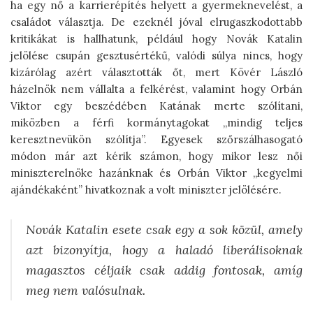
ha egy nő a karrierépítés helyett a gyermeknevelést, a
családot választja. De ezeknél jóval elrugaszkodottabb
kritikákat is hallhatunk, például hogy Novák Katalin
jelölése csupán gesztusértékű, valódi súlya nincs, hogy
kizárólag azért választották őt, mert Kövér László
házelnök nem vállalta a felkérést, valamint hogy Orbán
Viktor egy beszédében Katának merte szólítani,
miközben a férfi kormánytagokat „mindig teljes
keresztnevükön szólítja”. Egyesek szőrszálhasogató
módon már azt kérik számon, hogy mikor lesz női
miniszterelnöke hazánknak és Orbán Viktor „kegyelmi
ajándékaként” hivatkoznak a volt miniszter jelölésére.
Novák Katalin esete csak egy a sok közül, amely
azt bizonyítja, hogy a haladó liberálisoknak
magasztos céljaik csak addig fontosak, amíg
meg nem valósulnak.