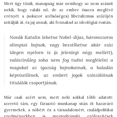
Mert úgy tűnik, manapság már nemhogy az nem számít
nekik, hogy valaki nő, de az ember összes meglévő
erényét a (sokszor szélsőséges) liberalizmus szűrőjén
szitálják át, és jaj annak, aki fennakad az ideológiai rostán.
Novák Katalin lehetne Nobel-díjas, háromszoros
olim­piai bajnok, vagy beszélhetne akár száz
idegen nyelven is (a jelenlegi négy mellett),
valószínűleg soha nem fog tudni megfelelni a
magukat az igazság bajnokainak, a haladás
képviselői­nek, az emberi jogok szószólóinak
titulálók csoportjának.
Már csak azért sem, mert neki sokkal több adatott:
szerető társ, egy fárasztó munkanap után őt hazaváró
gyermekek, a nőkért és a társadalomért, családpolitikai
eredményekben is megnyilvánuló erőfeszítések