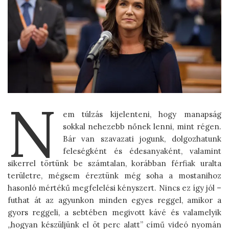
N
em túlzás kijelenteni, hogy manapság
sokkal nehezebb nőnek lenni, mint régen.
Bár van szavazati jogunk, dolgozhatunk
feleségként és édesanyaként, valamint
sikerrel törtünk be számtalan, korábban férfiak uralta
területre, mégsem éreztünk még soha a mostanihoz
hasonló mértékű megfelelési kényszert. Nincs ez így jól –
futhat át az agyunkon minden egyes reggel, amikor a
gyors reggeli, a sebtében megivott kávé és valamelyik
„hogyan készüljünk el öt perc alatt” című videó nyomán