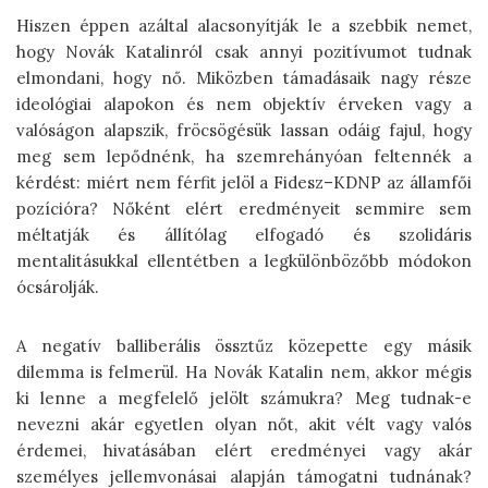
Hiszen éppen azáltal alacsonyítják le a szebbik nemet,
hogy Novák Katalinról csak annyi pozitívumot tudnak
elmondani, hogy nő. Miközben támadásaik nagy része
ideológiai alapokon és nem objektív érveken vagy a
valóságon alapszik, fröcsögésük lassan odáig fajul, hogy
meg sem lepődnénk, ha szemrehányóan feltennék a
kérdést: miért nem férfit jelöl a Fidesz–KDNP az államfői
pozícióra? Nőként elért eredményeit semmire sem
méltatják és állítólag elfogadó és szolidáris
mentalitásukkal ellentétben a legkülönbözőbb módokon
ócsárolják.
A negatív balliberális össztűz közepette egy másik
dilemma is felmerül. Ha Novák Katalin nem, akkor mégis
ki lenne a megfelelő jelölt számukra? Meg tudnak-e
nevezni akár egyetlen olyan nőt, akit vélt vagy valós
érdemei, hivatásában elért eredményei vagy akár
személyes jellemvonásai alapján támogatni tudnának?