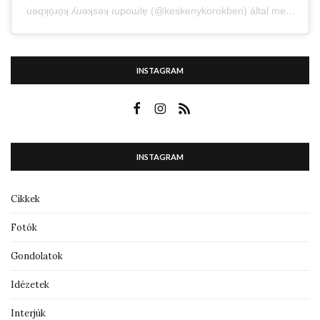
˙uǝqʞo̤ɹo̤ʞ ʎuǝʞsǝʞ ıupoɯlɐ̗ (@keskenykorokben) által megosztott bejegyzés
INSTAGRAM
INSTAGRAM
Cikkek
Fotók
Gondolatok
Idézetek
Interjúk