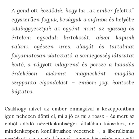
A gond ott kezdődik, hogy ha „az ember felettit”
egyszerűen fogjuk, bevágjuk a sufniba és helyébe
odabiggyesztjük az egyént mint az igazság és
értelem egyedüli birtokosát, akkor kapunk
valami egészen üres, alakját és tartalmát
folyamatosan változtató, a semlegesség látszatát
keltő, a vágyott világrend és persze a haladás
érdekében akármit mágnesként magába
szippantó elgondolást – emberi jogi köntösbe
bújtatva.
Csakhogy mivel az ember önmagával a középpontban
igen nehezen dönti el, mi a jó és mi a rossz – és mert az
ebből adódó nézetkülönbségek általában káoszhoz, de
mindenképpen konfliktushoz vezetnek –, a liberalizmus
megalkotta a maga kánonját, amely készségesen segít