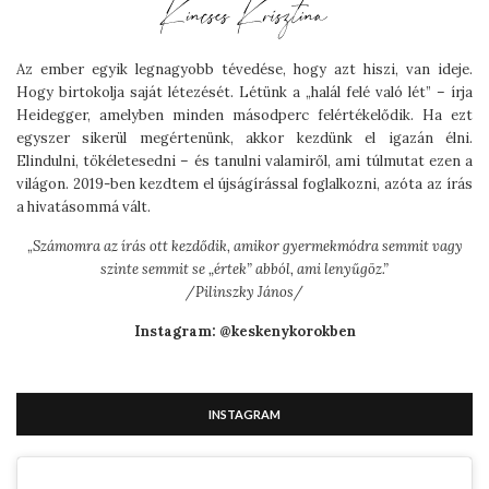
Az ember egyik legnagyobb tévedése, hogy azt hiszi, van ideje.
Hogy birtokolja saját létezését. Létünk a „halál felé való lét” – írja
Heidegger, amelyben minden másodperc felértékelődik. Ha ezt
egyszer sikerül megértenünk, akkor kezdünk el igazán élni.
Elindulni, tökéletesedni – és tanulni valamiről, ami túlmutat ezen a
világon. 2019-ben kezdtem el újságírással foglalkozni, azóta az írás
a hivatásommá vált.
„
Számomra az írás ott kezdődik, amikor gyermekmódra semmit vagy
szinte semmit se „értek” abból, ami lenyűgöz.”
/Pilinszky János/
Instagram: @keskenykorokben
INSTAGRAM