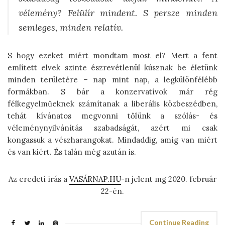
vélemény? Felülír mindent. S persze minden
semleges, minden relatív.
S hogy ezeket miért mondtam most el? Mert a fent
említett elvek szinte észrevétlenül kúsznak be életünk
minden területére – nap mint nap, a legkülönfélébb
formákban. S bár a konzervatívok már rég
félkegyelműeknek számítanak a liberális közbeszédben,
tehát kívánatos megvonni tőlünk a szólás- és
véleménynyilvánítás szabadságát, azért mi csak
kongassuk a vészharangokat. Mindaddig, amíg van miért
és van kiért. És talán még azután is.
Az eredeti írás a
VASÁRNAP.HU
-n jelent mg 2020. február
22-én.
Continue Reading