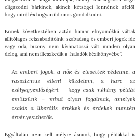
eligazodni bárkinek, akinek kétségei lennének afelől,
hogy miről és hogyan ildomos gondolkodni.
Ennek következtében aztán hamar elnyomókká váltak
állítólagos felszabadítóink: szabadság és emberi jogok ide
vagy oda, bizony nem kívánatossá vált minden olyan
dolog, ami nem illeszkedik a „haladók kézikönyvébe”.
Az emberi jogok, a nők és elesettek védelme, a
rasszizmus elleni küzdelem, a harc az
esélyegyenlőségért – hogy csak néhány példát
említsünk – mind olyan fogalmak, amelyek
csakis a liberális értékek és érdekek mentén
érvényesíthetők.
Egyáltalán nem kell mélyre ásnunk, hogy példákkal is