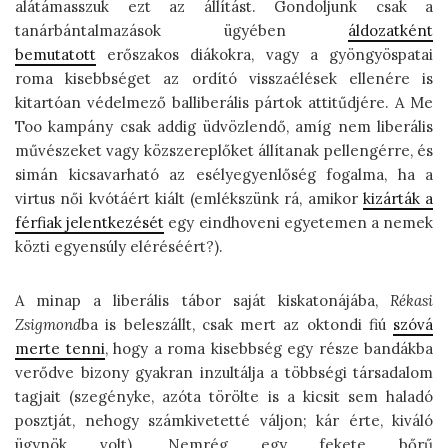
alátámasszuk ezt az állítást. Gondoljunk csak a
tanárbántalmazások ügyében
áldozatként
bemutatott
erőszakos diákokra, vagy a gyöngyöspatai
roma kisebbséget az ordító visszaélések ellenére is
kitartóan védelmező balliberális pártok attitűdjére. A Me
Too kampány csak addig üdvözlendő, amíg nem liberális
művészeket vagy közszereplőket állítanak pellengérre, és
simán kicsavarható az esélyegyenlőség fogalma, ha a
virtus női kvótáért kiált (emlékszünk rá, amikor
kizárták a
férfiak jelentkezését
egy eindhoveni egyetemen a nemek
közti egyensúly eléréséért?).
A minap a liberális tábor saját kiskatonájába,
Rékasi
Zsigmond
ba is beleszállt, csak mert az oktondi fiú
szóvá
merte tenni
, hogy a roma kisebbség egy része bandákba
verődve bizony gyakran inzultálja a többségi társadalom
tagjait (szegényke, azóta törölte is a kicsit sem haladó
posztját, nehogy számkivetetté váljon; kár érte, kiváló
ügynök volt). Nemrég egy fekete bőrű