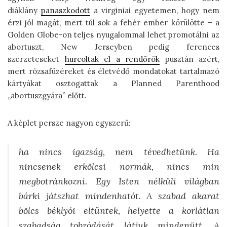
diáklány
panaszkodott
a virginiai egyetemen, hogy nem
érzi jól magát, mert túl sok a fehér ember körülötte – a
Golden Globe-on teljes nyugalommal lehet promotálni az
abortuszt, New Jerseyben pedig ferences
szerzeteseket
hurcoltak el a rendőrök
pusztán azért,
mert rózsafüzéreket és életvédő mondatokat tartalmazó
kártyákat osztogattak a Planned Parenthood
„abortuszgyára” előtt.
A képlet persze nagyon egyszerű:
ha nincs igazság, nem tévedhetünk. Ha
nincsenek erkölcsi normák, nincs min
megbotránkozni. Egy Isten nélküli világban
bárki játszhat mindenhatót. A szabad akarat
bölcs béklyói eltűntek, helyette a korlátlan
szabadság tobzódását látjuk mindenütt. A