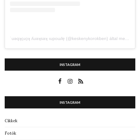
˙uǝqʞo̤ɹo̤ʞ ʎuǝʞsǝʞ ıupoɯlɐ̗ (@keskenykorokben) által megosztott bejegyzés
INSTAGRAM
INSTAGRAM
Cikkek
Fotók