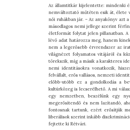
Az államtitkár kijelentette: mindenki 
nemváltoztató műtéten esik át, élete v
női ruhákban jár. – Az anyakönyv azt a 
másodlagos nemi jellege szerint férfin
életformát folytat jelen pillanatban.
lévő adat határozza meg, hanem kinek
nem a legerősebb érvrendszer az irato
világnézet folyamatos vitájáról és kü
törekszik, míg a másik a karakteres ide
nemi identitásokra vonatkozik, hisz
felvállalt, erős vallásos, nemzeti ident
előbb-utóbb ez a gondolkodás a bev
kultúrközeg is lecserélhető. A mi vála
egy nemzetben, beszélünk egy nyel
megerősítendő és nem lazítandó, ahog
fontosnak tartunk, ezért erősítjük m
liberálisok szerint inkább diszkrimináci
fejtette ki Rétvári.