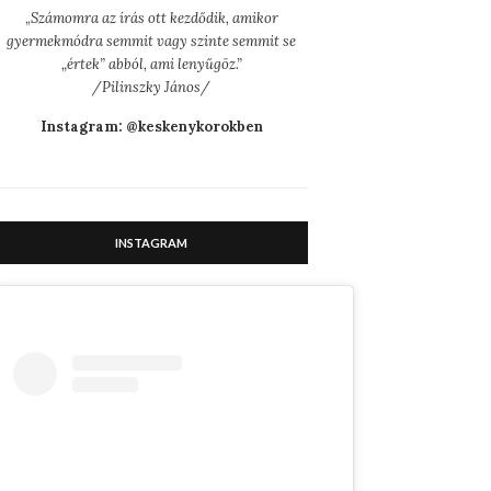
„
Számomra az írás ott kezdődik, amikor
gyermekmódra semmit vagy szinte semmit se
„értek” abból, ami lenyűgöz.”
/Pilinszky János/
Instagram: @keskenykorokben
INSTAGRAM