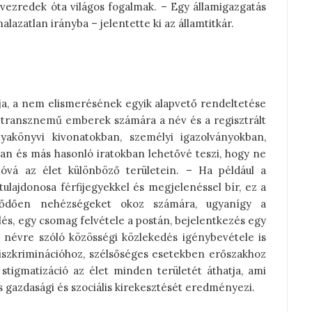
évezredek óta világos fogalmak. – Egy államigazgatás
lazatlan irányba – jelentette ki az államtitkár.
ja, a nem elismerésének egyik alapvető rendeltetése
transznemű emberek számára a név és a regisztrált
yakönyvi kivonatokban, személyi igazolványokban,
ban és más hasonló iratokban lehetővé teszi, hogy ne
óvá az élet különböző területein. – Ha például a
ulajdonosa férfijegyekkel és megjelenéssel bír, ez a
tődően nehézségeket okoz számára, ugyanígy a
elés, egy csomag felvétele a postán, bejelentkezés egy
névre szóló közösségi közlekedés igénybevétele is
diszkriminációhoz, szélsőséges esetekben erőszakhoz
stigmatizáció az élet minden területét áthatja, ami
 gazdasági és szociális kirekesztését eredményezi.