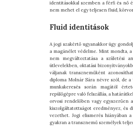
identitásokkal szemben a férfi és nő 
nem mehet el egy teljesen fluid, körvona
Fluid identitások
A jogi szakértő ugyanakkor úgy gondol
a magánélet védelme. Mint mondta, a 
nem megváltoztatása a születési an
útlevelekben, oktatási bizonyítványok
váljanak transzneműként azonosíthat
diploma Molnár Sára névre szól, de a t
munkakeresés során magától érte
repülőgépre való felszállás, a határátk
orvosi rendelőben vagy egyszerűen a 
kiszolgáltatottságot eredményez, és 
vezethet. Jogi elismerés hiányában a 
gyakran a transznemű személyek teljes