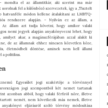
 mondta el az államtitkár, aki szerint ma már
 sorolnak fel a különböző szervezetek, így a „Tisztelt
bb hatvanféle módon kellene átalakítani az LMBTQ-
ációs rendszere alapján. – Nyilván ez az állam, a
. Az állam azt tudja követni, hogy amikor valaki
agos nemi jegyek alapján anyakönyvezni lehet, hogy
, amilyet akar, a magánszférájában azzal alakít ki
etne, de az államnak ehhez nincsen közvetlen köze,
is, életmódbeli döntése, aminek nem kell állami
a politikus.
en
sznemű Egyesület jogi szakértője a törvénnyel
yarországon jogi szempontból két nemet tartanak
rint azonban abból, hogy valaki férfiról nőre, illetve
ntartott nemét, nem következik más nemek, illetve
 anyakönyvi eljárásról szóló törvény módosítása