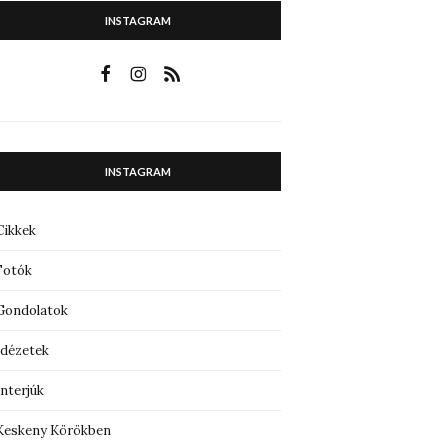
INSTAGRAM
INSTAGRAM
Cikkek
Fotók
Gondolatok
Idézetek
Interjúk
Keskeny Körökben