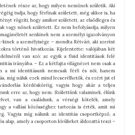
életének része az, hogy milyen neműnek születik. Aki
égéig tudja, hogy férfinak született, még akkor is, ha
tényt rögzíti, hogy amikor született, az elsődleges és
ak vagy nőnek született. Ez nem befolyásolja, milyen
 A magánéletét senkinek nem a személyi igazolványon
-kinek a személyisége – mondta Rétvári, aki szerint
kra történő hivatkozás. Kijelentette: valójában két
zdelméről van szó: az egyik a fluid identitások felé
ntitás irányába. – Ez a kétfajta világnézet nem csak a
en a mi identitásunk nemcsak férfi és női, hanem
itás, míg náluk ezek mind lecserélhetők, és ezért jut el
ándorlás kérdésköréig, vagyis hogy akár a teljes
szunk erre az, hogy nem. Születtünk valaminek, élünk
vet, van a családunk, a vérségi kötelék, amely
y a vallási közösséghez tartozás is érték, amit mi
eg. Vagyis míg nálunk az identitás csoportképző, a
ós alap, amely a csoporton kívülieket áldozattá teszi –