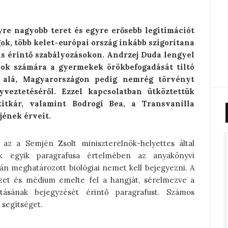
yre nagyobb teret és egyre erősebb legitimációt
k, több kelet-európai ország inkább szigorítana
is érintő szabályozásokon. Andrzej Duda lengyel
ok számára a gyermekek örökbefogadását tiltó
t alá, Magyarországon pedig nemrég törvényt
veztetéséről. Ezzel kapcsolatban ütköztettük
itkár, valamint Bodrogi Bea, a Transvanilla
jének érveit.
az a Semjén Zsolt miniszterelnök-helyettes által
nek egyik paragrafusa értelmében az anyakönyvi
án meghatározott biológiai nemet kell bejegyezni. A
ezet és médium emelte fel a hangját, sérelmezve a
ásának bejegyzését érintő paragrafust. Számos
 segítséget.