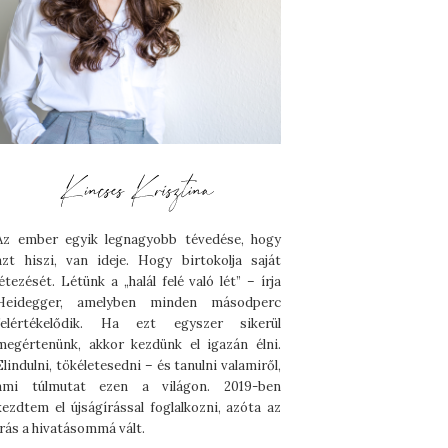
Az ember egyik legnagyobb tévedése, hogy
azt hiszi, van ideje. Hogy birtokolja saját
létezését. Létünk a „halál felé való lét” – írja
Heidegger, amelyben minden másodperc
felértékelődik. Ha ezt egyszer sikerül
megértenünk, akkor kezdünk el igazán élni.
Elindulni, tökéletesedni – és tanulni valamiről,
ami túlmutat ezen a világon. 2019-ben
kezdtem el újságírással foglalkozni, azóta az
írás a hivatásommá vált.