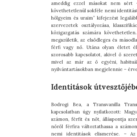
ameddig ezzel másokat nem sért –
követhetetlenül sokféle nemi identitást
hölgyeim és uraim” kifejezést legalá
szervezetek osztályozása, klasszifik
közigazgatás számára követhetetlen
megszületik, az elsődleges és másodl
férfi vagy nő. Utána olyan életet él
szorosabb kapcsolatot, akivel ő szer
mivel az már az ő egyéni, habituál
nyilvántartásokban megjelennie – érvel 
Identitások útvesztőjéb
Bodrogi Bea, a Transvanilla Tran
kapcsolatban úgy nyilatkozott: Mag
számon, férfit és nőt, álláspontja sze
nőről férfira változtathassa a számo
nemi identitások elismerése. – Az