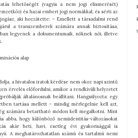
tás lehetőségét (vagyis a nem jogi elismerését)
mzetközi és hazai emberi jogi normákkal, és sérti az
ogász, aki hozzátette: – Emellett a társadalmi rend
árul a transzemberek számára annak biztosítása,
an legyenek a dokumentumaik, nőknek női, illetve
k.
iminációs alap
lja, a hivatalos iratok kérdése nem okoz napi szintű
yen érvelés előfordulni, amikor a rendkívüli helyzetet
róbálják általánosnak beállítani. Hangsúlyozta: egy
tben tartása mellett – mindig mérlegelnie kell azt,
ég számára betartható módon kell megalkotni. Mint
s abba, hogy különböző nemiidentitás-változásokat
ás akár heti, havi, esetleg évi gyakorisággal is
ányú. A meghatározhatatlan számú és tartalmú nemi