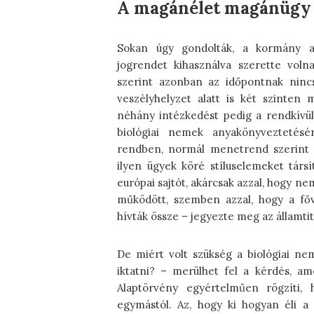
A magánélet magánügy
Sokan úgy gondolták, a kormány a 
jogrendet kihasználva szerette volna
szerint azonban az időpontnak nincs 
veszélyhelyzet alatt is két szinte
néhány intézkedést pedig a rendkívül
biológiai nemek anyakönyveztetésér
rendben, normál menetrend szerint t
ilyen ügyek köré stíluselemeket társí
európai sajtót, akárcsak azzal, hogy 
működött, szemben azzal, hogy a fővá
hívták össze – jegyezte meg az államtit
De miért volt szükség a biológiai n
iktatni? – merülhet fel a kérdés, am
Alaptörvény egyértelműen rögzíti,
egymástól. Az, hogy ki hogyan éli a 