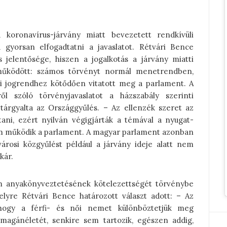
koronavírus-járvány miatt bevezetett rendkívüli
 gyorsan elfogadtatni a javaslatot. Rétvári Bence
jelentősége, hiszen a jogalkotás a járvány miatti
n működött: számos törvényt normál menetrendben,
i jogrendhez kötődően vitatott meg a parlament. A
ől szóló törvényjavaslatot a házszabály szerinti
árgyalta az Országgyűlés. – Az ellenzék szeret az
tani, ezért nyilván végigjárták a témával a nyugat-
nem működik a parlament. A magyar parlament azonban
rosi közgyűlést például a járvány ideje alatt nem
kár.
em anyakönyveztetésének kötelezettségét törvénybe
elyre Rétvári Bence határozott választ adott: – Az
 hogy a férfi- és női nemet különböztetjük meg
magánéletét, senkire sem tartozik, egészen addig,