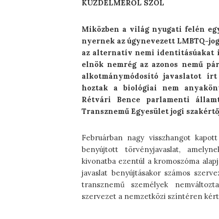
KÜZDELMÉRŐL SZÓL
Miközben a világ nyugati felén eg
nyernek az úgynevezett LMBTQ-jogo
az alternatív nemi identitásúakat 
elnök nemrég az azonos nemű pár
alkotmánymódosító javaslatot ír
hoztak a biológiai nem anyaköny
Rétvári Bence parlamenti államt
Transznemű Egyesület jogi szakértő
Februárban nagy visszhangot kapott 
benyújtott törvényjavaslat, amely
kivonatba ezentúl a kromoszóma alapj
javaslat benyújtásakor számos szerv
transznemű személyek nemváltoztat
szervezet a nemzetközi színtéren kért