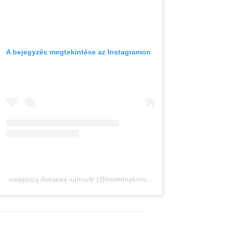
A bejegyzés megtekintése az Instagramon
˙uǝqʞo̤ɹo̤ʞ ʎuǝʞsǝʞ ıupoɯlɐ̗ (@keskenykorokben) által megosztott bejegyzés