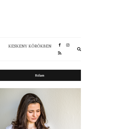
KESKENY KÖRÖKBEN
Expand
search
form
Rólam