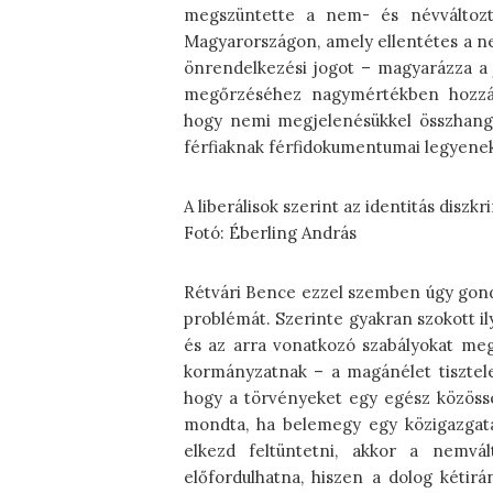
megszüntette a nem- és névváltozta
Magyarországon, amely ellentétes a ne
önrendelkezési jogot – magyarázza a j
megőrzéséhez nagymértékben hozzáj
hogy nemi megjelenésükkel összhangb
férfiaknak férfidokumentumai legyene
A liberálisok szerint az identitás diszkr
Fotó: Éberling András
Rétvári Bence ezzel szemben úgy gondo
problémát. Szerinte gyakran szokott il
és az arra vonatkozó szabályokat megp
kormányzatnak – a magánélet tisztele
hogy a törvényeket egy egész közöss
mondta, ha belemegy egy közigazgatá
elkezd feltüntetni, akkor a nemvált
előfordulhatna, hiszen a dolog kétir