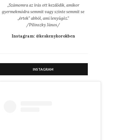
„
Számomra az írás ott kezdődik, amikor
gyermekmódra semmit vagy szinte semmit se
„értek” abból, ami lenyűgöz.”
/Pilinszky János/
Instagram: @keskenykorokben
INSTAGRAM