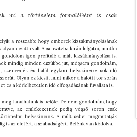
ek mi a történelem formálóiként is csak
lyik a rosszabb: hogy emberek kizsákmányolásának
 olyan divattá vált Auschwitzba kirándulgatni, mintha
, gondolom igen profitáló a múlt kizsákmányolása is.
teknek mindig minden eszükbe jut, mégsem gondolnám,
, szenvedés és halál egykori helyszíneire sok idő
szorút. Olyan ez kicsit, mint mikor a halotti tor során
 és a kérlelhetetlen idő elfogadásának fuvallata is.
juk, még tanulhatunk is belőle. De nem gondolnám, hogy
remtve, az emlékezetnek pedig végső soron csak
 történelmi helyszíneink. A múlt sebei megmutatják
 is az életért, a szabadságért. Belénk van kódolva.