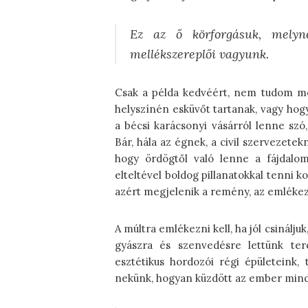
Ez az ő körforgásuk, melyn
mellékszereplői vagyunk.
Csak a példa kedvéért, nem tudom me
helyszínén esküvőt tartanak, vagy hogy
a bécsi karácsonyi vásárról lenne szó
Bár, hála az égnek, a civil szerveze
hogy ördögtől való lenne a fájdalom
elteltével boldog pillanatokkal tenni ko
azért megjelenik a remény, az emlékezet
A múltra emlékezni kell, ha jól csinál
gyászra és szenvedésre lettünk te
esztétikus hordozói régi épületeink,
nekünk, hogyan küzdött az ember mindig