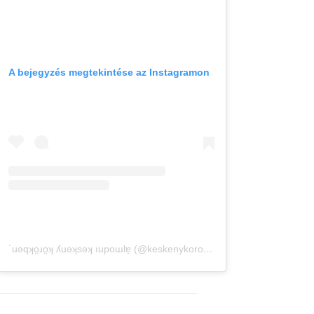
A bejegyzés megtekintése az Instagramon
˙uǝqʞo̤ɹo̤ʞ ʎuǝʞsǝʞ ıupoɯlɐ̗ (@keskenykorokben) által megosztott bejegyzés