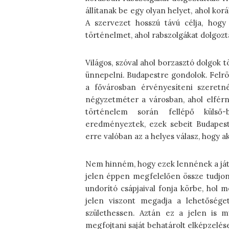
állítanak be egy olyan helyet, ahol k
A szervezet hosszú távú célja, hogy
történelmet, ahol rabszolgákat dolgoztat
Világos, szóval ahol borzasztó dolgok t
ünnepelni. Budapestre gondolok. Felr
a fővárosban érvényesíteni szeret
négyzetméter a városban, ahol elférn
történelem során fellépő külső-
eredményeztek, ezek sebeit Budapes
erre valóban az a helyes válasz, hogy 
Nem hinném, hogy ezek lennének a játék
jelen éppen megfelelően össze tudjon
undorító csápjaival fonja körbe, hol m
jelen viszont megadja a lehetőséget
születhessen. Aztán ez a jelen is mú
megfojtani saját behatárolt elképzelés