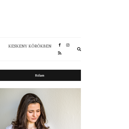
KESKENY KÖRÖKBEN
Expand
search
form
Rólam