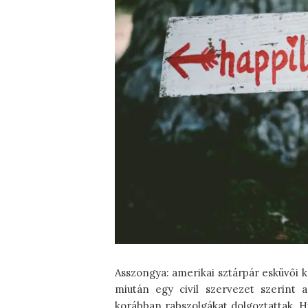
Asszongya: amerikai sztárpár esküvői k
miután egy civil szervezet szerint a
korábban rabszolgákat dolgoztattak. 