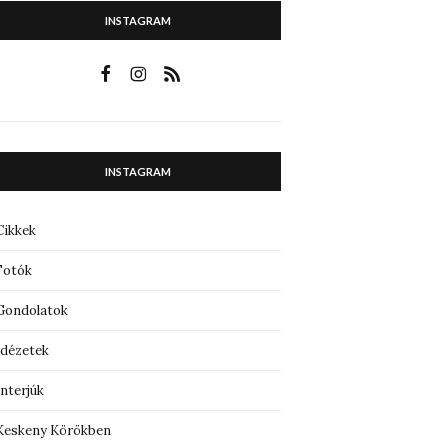
INSTAGRAM
INSTAGRAM
Cikkek
Fotók
Gondolatok
Idézetek
Interjúk
Keskeny Körökben