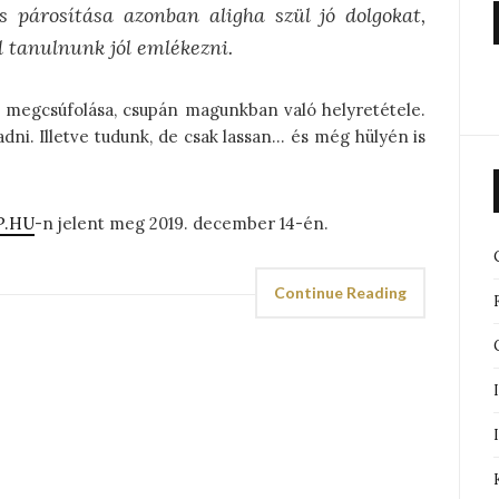
s párosítása azonban aligha szül jó dolgokat,
ll tanulnunk
jól emlékezni
.
t megcsúfolása, csupán magunkban való helyretétele.
ni. Illetve tudunk, de csak lassan… és még hülyén is
P.HU
-n jelent meg 2019. december 14-én.
Continue Reading