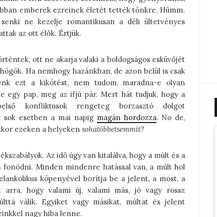
orábban emberek ezreinek életét tették tönkre. Hümm.
 senki ne kezelje romantikusan a déli ültetvényes
tak az ott élők. Értjük.
örténtek, ott ne akarja valaki a boldogságos esküvőjét
öhögök. Ha nemhogy hazánkban, de azon belül is csak
nénk ezt a kikötést, nem tudom, maradna-e olyan
e egy pap, meg az ifjú pár. Mert hát tudjuk, hogy a
belső konfliktusok rengeteg borzasztó dolgot
t sok esetben a mai napig
magán hordozza
. No de,
akkor ezeken a helyeken
sohatöbbetsemmit
?
szabályok. Az idő úgy van kitalálva, hogy a múlt és a
 fonódni. Minden mindenre hatással van, a múlt hol
elankolikus köpenyével borítja be a jelent, a most, a
 arra, hogy valami új, valami más, jó vagy rossz
lttá válik. Egyiket vagy másikat, múltat és jelent
einkkel nagy hiba lenne.