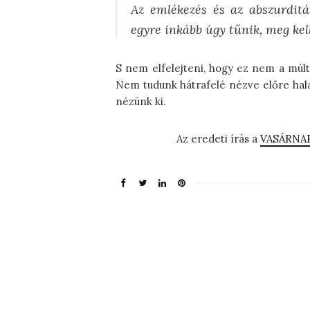
Az emlékezés és az abszurditá
egyre inkább úgy tűnik, meg ke
S nem elfelejteni, hogy ez nem a múl
Nem tudunk hátrafelé nézve előre halad
nézünk ki.
Az eredeti írás a
VASÁRNA