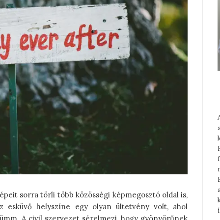
épeit sorra törli több közösségi képmegosztó oldal is,
z esküvő helyszíne egy olyan ültetvény volt, ahol
Hümm. A civil szervezet sérelmezi, hogy gyönyörűnek