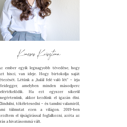
Az ember egyik legnagyobb tévedése, hogy
azt hiszi, van ideje. Hogy birtokolja saját
létezését. Létünk a „halál felé való lét” – írja
Heidegger, amelyben minden másodperc
felértékelődik. Ha ezt egyszer sikerül
megértenünk, akkor kezdünk el igazán élni.
Elindulni, tökéletesedni – és tanulni valamiről,
ami túlmutat ezen a világon. 2019-ben
kezdtem el újságírással foglalkozni, azóta az
írás a hivatásommá vált.