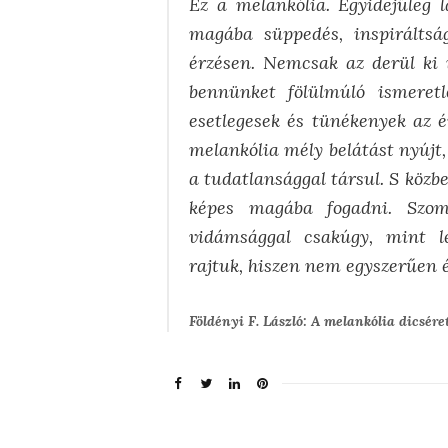
Ez a melankólia. Egyidejűleg l
magába süppedés, inspiráltsá
érzésen. Nemcsak az derül ki 
bennünket fölülmúló ismeret
esetlegesek és tünékenyek az é
melankólia mély belátást nyújt,
a tudatlansággal társul. S közb
képes magába fogadni. Szomo
vidámsággal csakúgy, mint le
rajtuk, hiszen nem egyszerűen é
Földényi F. László: A melankólia dicsére