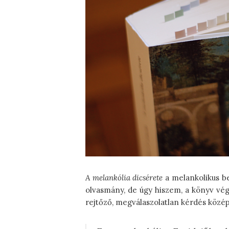
A melankólia dicsérete
a melankolikus be
olvasmány, de úgy hiszem, a könyv vé
rejtőző, megválaszolatlan kérdés közé