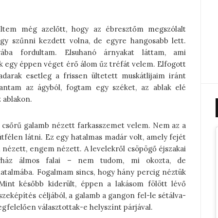
eltem még azelőtt, hogy az ébresztőm megszólalt
gy szűnni kezdett volna, de egyre hangosabb lett.
ába fordultam. Elsuhanó árnyakat láttam, ami
k egy éppen véget érő álom űz tréfát velem. Elfogott
arak esetleg a frissen ültetett muskátlijaim iránt
tantam az ágyból, fogtam egy széket, az ablak elé
z ablakon.
ga csőrű galamb nézett farkasszemet velem. Nem az a
útfélen látni. Ez egy hatalmas madár volt, amely fejét
 nézett, engem nézett. A levelekről csöpögő éjszakai
érház álmos falai – nem tudom, mi okozta, de
atalmába. Fogalmam sincs, hogy hány percig néztük
int később kiderült, éppen a lakásom fölött lévő
szeképítés céljából, a galamb a gangon fel-le sétálva-
felelően választottak-e helyszínt párjával.