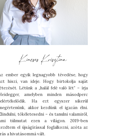
Az ember egyik legnagyobb tévedése, hogy
azt hiszi, van ideje. Hogy birtokolja saját
létezését. Létünk a „halál felé való lét” – írja
Heidegger, amelyben minden másodperc
felértékelődik. Ha ezt egyszer sikerül
megértenünk, akkor kezdünk el igazán élni.
Elindulni, tökéletesedni – és tanulni valamiről,
ami túlmutat ezen a világon. 2019-ben
kezdtem el újságírással foglalkozni, azóta az
írás a hivatásommá vált.