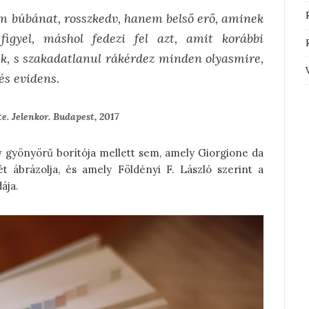
m búbánat, rosszkedv, hanem belső erő, aminek
igyel, máshol fedezi fel azt, amit korábbi
ek, s szakadatlanul rákérdez minden olyasmire,
és evidens.
te. Jelenkor. Budapest, 2017
 gyönyörű borítója mellett sem, amely Giorgione da
 ábrázolja, és amely Földényi F. László szerint a
ája.