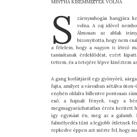
MINTHA KISEMMIZTÉK VOLNA
S
zárnysuhogás hangjára k
volna. A zaj idővel nemho
Álmosan az ablak irány
bizonyította, hogy nem csa
a félelem, hogy a
nagyon is létező
mad
tanúsítanak érdeklődést, ezért kipat
tettem, és a tetejére lépve kinéztem a
A gang korlátjáról egy gyönyörű, sár
fajta, amilyet a városban sétálva úton-
enyhén oldalra billentve pontosan rám
eső, a hajnali fények, vagy a b
megmagyarázhatatlan érzés kerített h
így egymást én, meg az a galamb. M
falmélyedés tűnt a legjobb ötletnek fé
repkedve éppen azt mérte fel, hogy meg