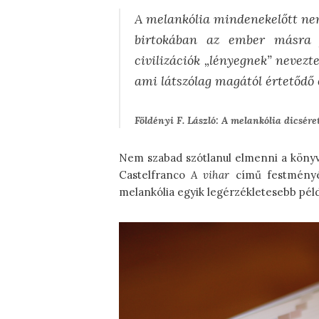
A melankólia mindenekelőtt ne
birtokában az ember másra f
civilizációk „lényegnek” nevezt
ami látszólag magától értetődő 
Földényi F. László: A melankólia dicsére
Nem szabad szótlanul elmenni a könyv
Castelfranco
A vihar
című festményét
melankólia egyik legérzékletesebb péld