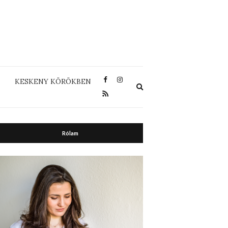
KESKENY KÖRÖKBEN
Expand
search
form
Rólam