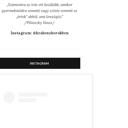
„
Számomra az írás ott kezdődik, amikor
gyermekmódra semmit vagy szinte semmit se
„értek” abból, ami lenyűgöz.”
/Pilinszky János/
Instagram: @keskenykorokben
INSTAGRAM