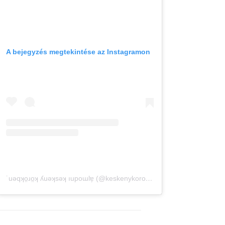
A bejegyzés megtekintése az Instagramon
˙uǝqʞo̤ɹo̤ʞ ʎuǝʞsǝʞ ıupoɯlɐ̗ (@keskenykorokben) által megosztott bejegyzés