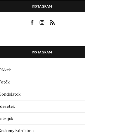
INSTAGRAM
INSTAGRAM
Cikkek
Fotók
Gondolatok
Idézetek
Interjúk
Keskeny Körökben