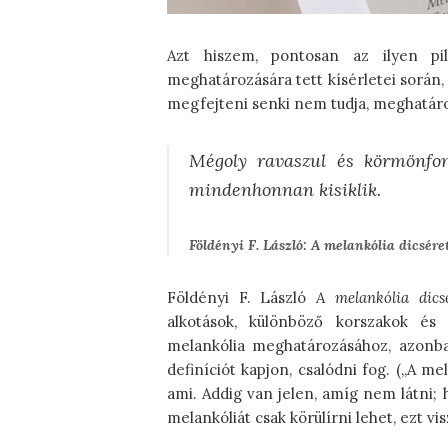
Azt hiszem, pontosan az ilyen pil
meghatározására tett kísérletei során,
megfejteni senki nem tudja, meghatár
Mégoly ravaszul és körmönfon
mindenhonnan kisiklik.
Földényi F. László: A melankólia dicsére
Földényi F. László
A melankólia dics
alkotások, különböző korszakok és
melankólia meghatározásához, azonb
definíciót kapjon, csalódni fog. („A 
ami. Addig van jelen, amíg nem látni; 
melankóliát csak körülírni lehet, ezt v