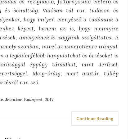
ázadás és rezignáció, föltornyosuló életerő és
g és bénultság. Valóban túl van tudáson és
ilyenkor, hogy milyen elenyésző a tudásunk a
lenhez képest, hanem az is, hogy mennyire
rzések, amelyeknek ki vagyunk szolgáltatva. A
 amely azonban, mivel az ismeretlenre irányul,
en a legkülönfélébb hangulatokat és érzéseket is
rúsággal éppúgy társulhat, mint derűvel,
vertséggel. Ideig-óráig; mert azután túllép
rzésről van szó.
te. Jelenkor. Budapest, 2017
Continue Reading