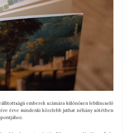
állítottságú emberek számára különösen lebilincselő
gére érve mindenki közelebb juthat néhány sötétben
ppontjához.