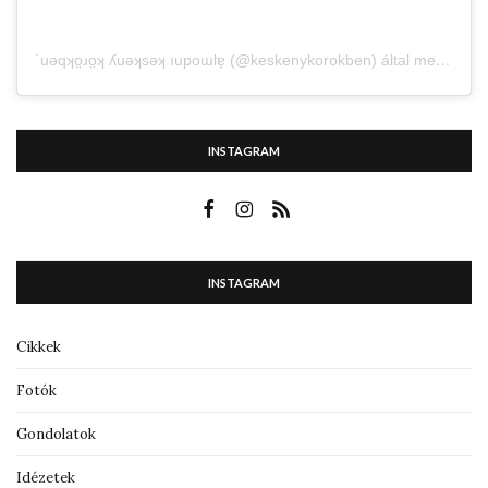
˙uǝqʞo̤ɹo̤ʞ ʎuǝʞsǝʞ ıupoɯlɐ̗ (@keskenykorokben) által megosztott bejegyzés
INSTAGRAM
INSTAGRAM
Cikkek
Fotók
Gondolatok
Idézetek