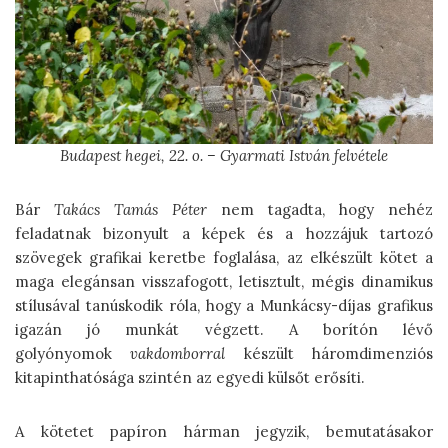
Budapest hegei, 22. o. – Gyarmati István felvétele
Bár
Takács Tamás Péter
nem tagadta, hogy nehéz
feladatnak bizonyult a képek és a hozzájuk tartozó
szövegek grafikai keretbe foglalása, az elkészült kötet a
maga elegánsan visszafogott, letisztult, mégis dinamikus
stílusával tanúskodik róla, hogy a Munkácsy-díjas grafikus
igazán jó munkát végzett. A borítón lévő
golyónyomok
vakdomborral
készült háromdimenziós
kitapinthatósága szintén az egyedi külsőt erősíti.
A kötetet papíron hárman jegyzik, bemutatásakor