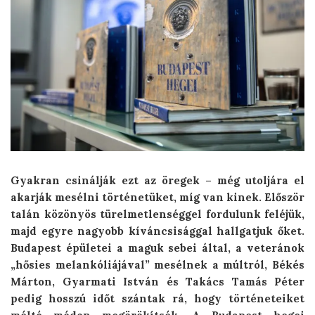
Gyakran csinálják ezt az öregek – még utoljára el
akarják mesélni történetüket, míg van kinek. Először
talán közönyös türelmetlenséggel fordulunk feléjük,
majd egyre nagyobb kíváncsisággal hallgatjuk őket.
Budapest épületei a maguk sebei által, a veteránok
„hősies melankóliájával” mesélnek a múltról, Békés
Márton, Gyarmati István és Takács Tamás Péter
pedig hosszú időt szántak rá, hogy történeteiket