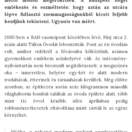
méltó módon megörökítsék. A Budapest hegei
emlékezés és eszméltetés: hogy aztán az utcára
lépve fullasztó szemmagasságunkból kicsit feljebb
kezdjünk tekinteni. Ugyanis van miért.
2005-ben a BAH-csomópont közelében lévő, Fürj utca 2.
szám alatti Táltos Óvodát lebontották. Pont az én óvodám
volt, amikor vidékről a fővárosba költöztünk, számos
gyermekkori emlékem színhelyévé vált. Az intézmény-
nyilvántartás nem bizonyult segítőkésznek: a megszűnés
oka – ismeretlen, helyére egy-két év alatt modern
irodaházak, éttermek és társasházak kerültek. Még előtte
azonban, az építkezés során száz kilogrammos második
világháborús bombát találtak az óvoda épülete alatt, több
mint tíz évvel később, idén áprilisban pedig
robbanószerkezetek eltávolítása miatt zárták le az egész
környéket.
Hiába, a rohanó modern embert szarkasztikus