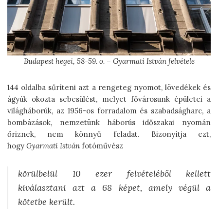
Budapest hegei, 58-59. o. – Gyarmati István felvétele
144 oldalba sűríteni azt a rengeteg nyomot, lövedékek és
ágyúk okozta sebesülést, melyet fővárosunk épületei a
világháborúk, az 1956-os forradalom és szabadságharc, a
bombázások, nemzetünk háborús időszakai nyomán
őriznek, nem könnyű feladat. Bizonyítja ezt,
hogy
Gyarmati István
fotóművész
körülbelül 10 ezer felvételéből kellett
kiválasztani azt a 68 képet, amely végül a
kötetbe került.