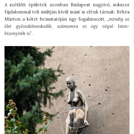
A szétlőtt épületek azonban Budapest nagyívű, sokszor
fájdalommal teli múltján kívül mást is elénk tárnak: Békés
Márton a kötet bemutatóján úgy fogalmazott,
„mindig az
élet győzedelmeskedik, számomra ez egy végső Isten-
bizonyíték is”
.