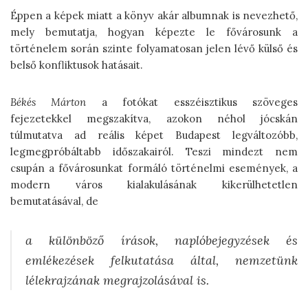
Éppen a képek miatt a könyv akár albumnak is nevezhető,
mely bemutatja, hogyan képezte le fővárosunk a
történelem során szinte folyamatosan jelen lévő külső és
belső konfliktusok hatásait.
Békés Márton
a fotókat esszéisztikus szöveges
fejezetekkel megszakítva, azokon néhol jócskán
túlmutatva ad reális képet Budapest legváltozóbb,
legmegpróbáltabb időszakairól. Teszi mindezt nem
csupán a fővárosunkat formáló történelmi események, a
modern város kialakulásának kikerülhetetlen
bemutatásával, de
a különböző írások, naplóbejegyzések és
emlékezések felkutatása által, nemzetünk
lélekrajzának megrajzolásával is.