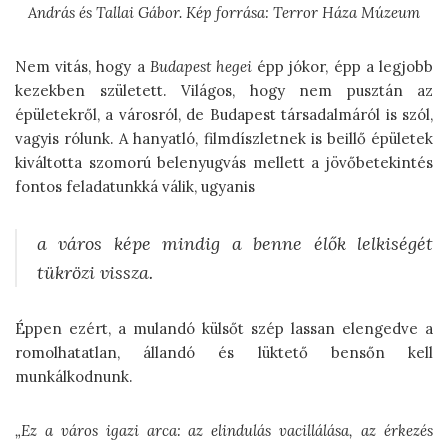
András és Tallai Gábor. Kép forrása: Terror Háza Múzeum
Nem vitás, hogy a
Budapest hegei
épp jókor, épp a legjobb
kezekben született. Világos, hogy nem pusztán az
épületekről, a városról, de Budapest társadalmáról is szól,
vagyis rólunk. A hanyatló, filmdíszletnek is beillő épületek
kiváltotta szomorú belenyugvás mellett a jövőbetekintés
fontos feladatunkká válik, ugyanis
a város képe mindig a benne élők lelkiségét
tükrözi vissza.
Éppen ezért, a mulandó külsőt szép lassan elengedve a
romolhatatlan, állandó és lüktető bensőn kell
munkálkodnunk.
„Ez a város igazi arca: az elindulás vacillálása, az érkezés