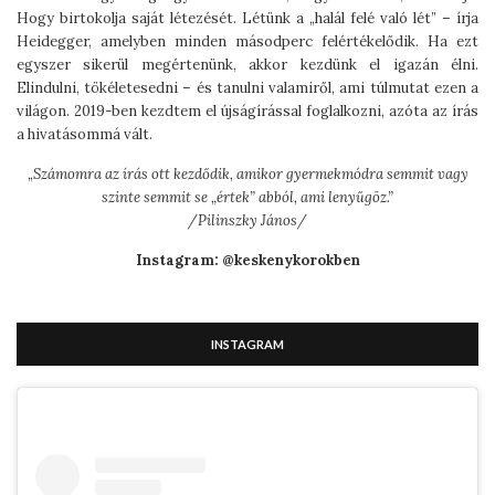
Hogy birtokolja saját létezését. Létünk a „halál felé való lét” – írja
Heidegger, amelyben minden másodperc felértékelődik. Ha ezt
egyszer sikerül megértenünk, akkor kezdünk el igazán élni.
Elindulni, tökéletesedni – és tanulni valamiről, ami túlmutat ezen a
világon. 2019-ben kezdtem el újságírással foglalkozni, azóta az írás
a hivatásommá vált.
„
Számomra az írás ott kezdődik, amikor gyermekmódra semmit vagy
szinte semmit se „értek” abból, ami lenyűgöz.”
/Pilinszky János/
Instagram: @keskenykorokben
INSTAGRAM