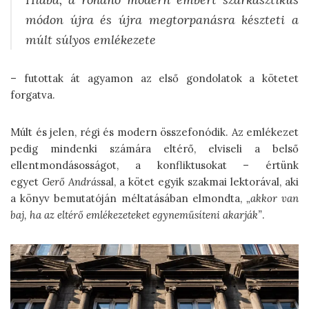
módon újra és újra megtorpanásra készteti a
múlt súlyos emlékezete
– futottak át agyamon az első gondolatok a kötetet
forgatva.
Múlt és jelen, régi és modern összefonódik. Az emlékezet
pedig mindenki számára eltérő, elviseli a belső
ellentmondásosságot, a konfliktusokat – értünk
egyet
Gerő András
sal, a kötet egyik szakmai lektorával, aki
a könyv bemutatóján méltatásában elmondta,
„akkor van
baj, ha az eltérő emlékezeteket egyneműsíteni akarják”
.