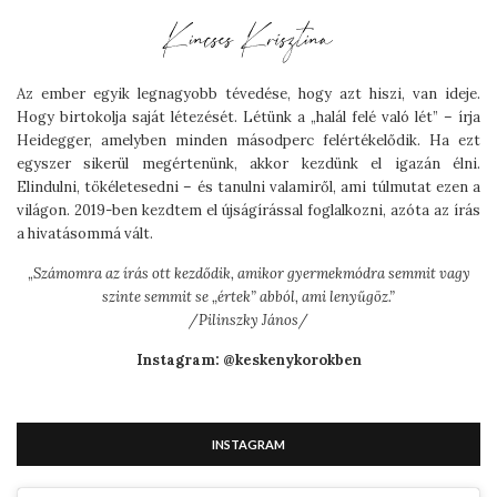
Az ember egyik legnagyobb tévedése, hogy azt hiszi, van ideje.
Hogy birtokolja saját létezését. Létünk a „halál felé való lét” – írja
Heidegger, amelyben minden másodperc felértékelődik. Ha ezt
egyszer sikerül megértenünk, akkor kezdünk el igazán élni.
Elindulni, tökéletesedni – és tanulni valamiről, ami túlmutat ezen a
világon. 2019-ben kezdtem el újságírással foglalkozni, azóta az írás
a hivatásommá vált.
„
Számomra az írás ott kezdődik, amikor gyermekmódra semmit vagy
szinte semmit se „értek” abból, ami lenyűgöz.”
/Pilinszky János/
Instagram: @keskenykorokben
INSTAGRAM