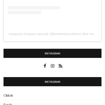
˙uǝqʞo̤ɹo̤ʞ ʎuǝʞsǝʞ ıupoɯlɐ̗ (@keskenykorokben) által megosztott bejegyzés
INSTAGRAM
INSTAGRAM
Cikkek
Fotók