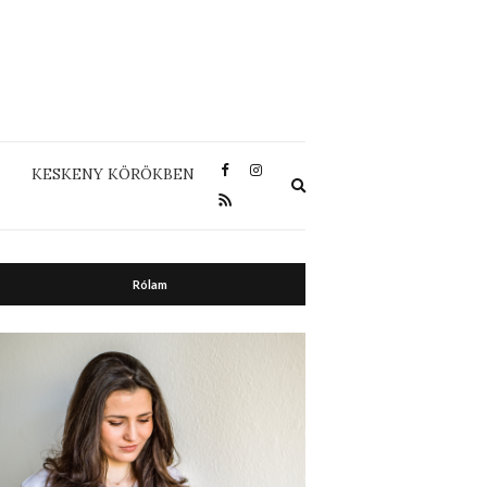
KESKENY KÖRÖKBEN
Expand
search
form
Rólam