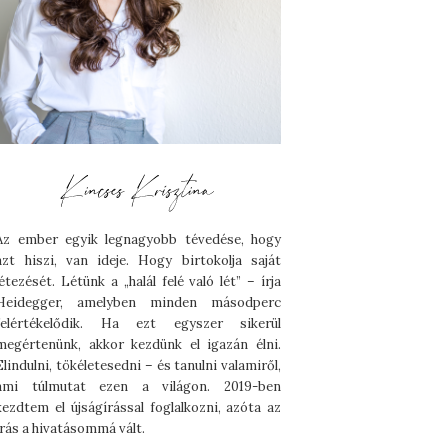
Az ember egyik legnagyobb tévedése, hogy
azt hiszi, van ideje. Hogy birtokolja saját
létezését. Létünk a „halál felé való lét” – írja
Heidegger, amelyben minden másodperc
felértékelődik. Ha ezt egyszer sikerül
megértenünk, akkor kezdünk el igazán élni.
Elindulni, tökéletesedni – és tanulni valamiről,
ami túlmutat ezen a világon. 2019-ben
kezdtem el újságírással foglalkozni, azóta az
írás a hivatásommá vált.