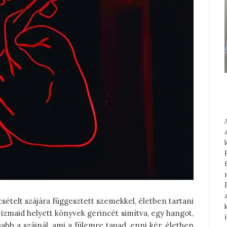
csételt szájára függesztett szemekkel, életben tartani
izmaid helyett könyvek gerincét simítva, egy hangot,
abb a szájnál, ami a fülemre tapad, enni kér, életben