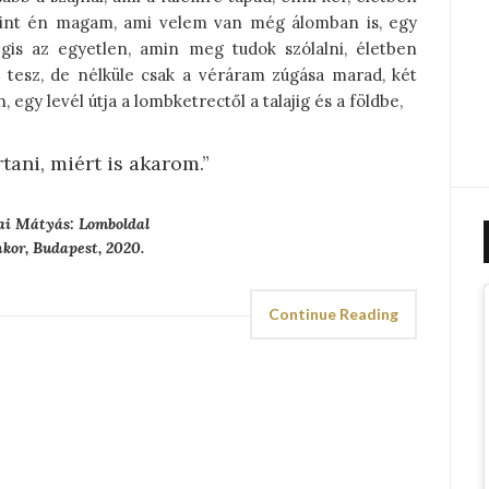
 mint én magam, ami velem van még álomban is, egy
gis az egyetlen, amin meg tudok szólalni, életben
é tesz, de nélküle csak a véráram zúgása marad, két
egy levél útja a lombketrectől a talajig és a földbe,
rtani, miért is akarom.”
ai Mátyás: Lomboldal
nkor, Budapest, 2020.
Continue Reading