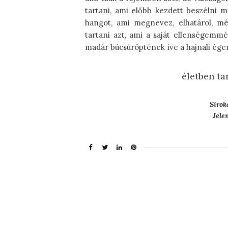
tartani, ami előbb kezdett beszélni
hangot, ami megnevez, elhatárol, mé
tartani azt, ami a saját ellenségemm
madár búcsúröptének íve a hajnali égen, 
életben ta
Sirok
Jele