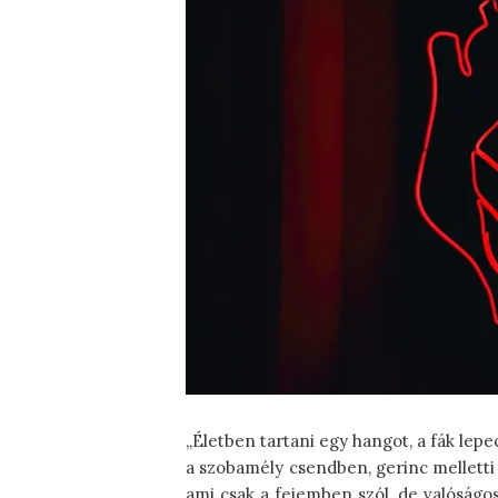
„Életben tartani egy hangot, a fák lepe
a szobamély csendben, gerinc melletti 
ami csak a fejemben szól, de valóságos