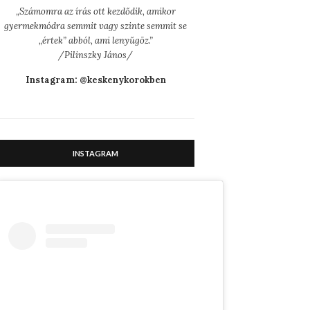
„
Számomra az írás ott kezdődik, amikor
gyermekmódra semmit vagy szinte semmit se
„értek” abból, ami lenyűgöz.”
/Pilinszky János/
Instagram: @keskenykorokben
INSTAGRAM