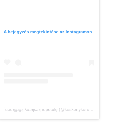
A bejegyzés megtekintése az Instagramon
˙uǝqʞo̤ɹo̤ʞ ʎuǝʞsǝʞ ıupoɯlɐ̗ (@keskenykorokben) által megosztott bejegyzés