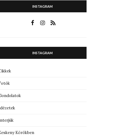
INSTAGRAM
INSTAGRAM
Cikkek
Fotók
Gondolatok
Idézetek
Interjúk
Keskeny Körökben