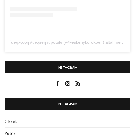
˙uǝqʞo̤ɹo̤ʞ ʎuǝʞsǝʞ ıupoɯlɐ̗ (@keskenykorokben) által megosztott bejegyzés
INSTAGRAM
INSTAGRAM
Cikkek
Fotók