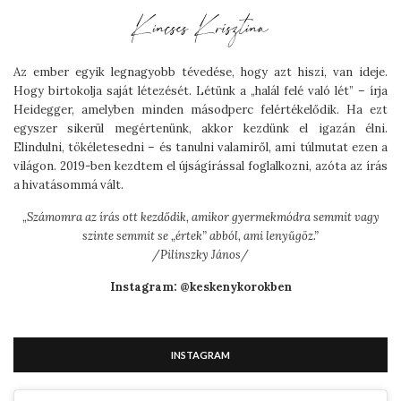
Az ember egyik legnagyobb tévedése, hogy azt hiszi, van ideje.
Hogy birtokolja saját létezését. Létünk a „halál felé való lét” – írja
Heidegger, amelyben minden másodperc felértékelődik. Ha ezt
egyszer sikerül megértenünk, akkor kezdünk el igazán élni.
Elindulni, tökéletesedni – és tanulni valamiről, ami túlmutat ezen a
világon. 2019-ben kezdtem el újságírással foglalkozni, azóta az írás
a hivatásommá vált.
„
Számomra az írás ott kezdődik, amikor gyermekmódra semmit vagy
szinte semmit se „értek” abból, ami lenyűgöz.”
/Pilinszky János/
Instagram: @keskenykorokben
INSTAGRAM