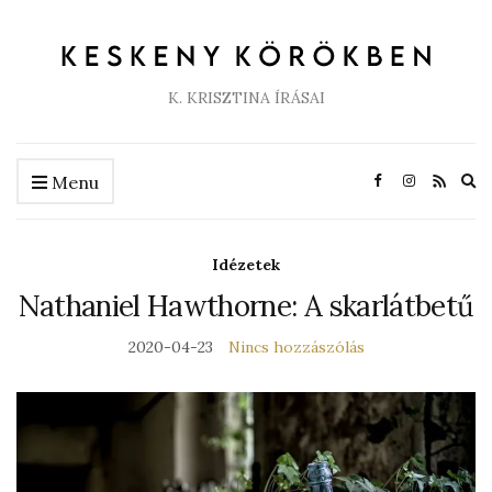
K. KRISZTINA ÍRÁSAI
Ex
Menu
se
fo
Idézetek
Nathaniel Hawthorne: A skarlátbetű
2020-04-23
Nincs hozzászólás