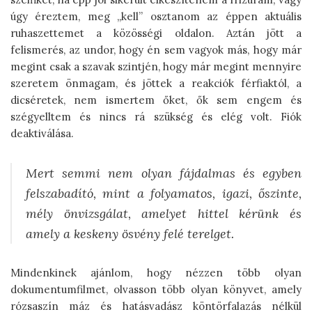
úgy éreztem, meg „kell” osztanom az éppen aktuális
ruhaszettemet a közösségi oldalon. Aztán jött a
felismerés, az undor, hogy én sem vagyok más, hogy már
megint csak a szavak szintjén, hogy már megint mennyire
szeretem önmagam, és jöttek a reakciók férfiaktól, a
dicséretek, nem ismertem őket, ők sem engem és
szégyelltem és nincs rá szükség és elég volt. Fiók
deaktiválása.
Mert semmi nem olyan fájdalmas és egyben
felszabadító, mint a folyamatos, igazi, őszinte,
mély önvizsgálat, amelyet hittel kérünk és
amely a keskeny ösvény felé terelget.
Mindenkinek ajánlom, hogy nézzen több olyan
dokumentumfilmet, olvasson több olyan könyvet, amely
rózsaszín máz és hatásvadász köntörfalazás nélkül