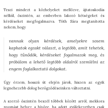
Teszi mindezt a közhelyeket mellőzve, ájtatoskodás
nélkül, őszintén, az emberben lakozó kétségeket és
kérdéseket megfogalmazva. Tóth Sára megtanította
nekem, hogy
vannak olyan kérdések, amelyekre sosem
kaphatok egzakt választ, a legtöbb, amit tehetek,
hogy tűnődök, kérdéseket fogalmazok meg, és
próbálom a lehető legtöbb oldalról szemlélni az
engem foglalkoztató dolgokat.
Úgy érzem, hosszú út elején járok, hiszen az egyik
legnehezebb dolog berögződéseinken változtatni.
A szerző őszintén beszél többek között arról, mekkora
nyomást helyez a hívőre, ha adott gyülekezetben csak