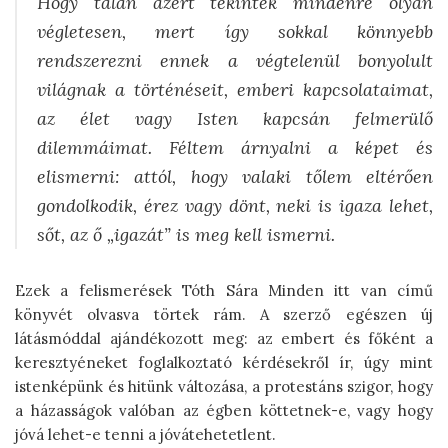
Hogy talán azért tekintek mindenre olyan
végletesen, mert így sokkal könnyebb
rendszerezni ennek a végtelenül bonyolult
világnak a történéseit, emberi kapcsolataimat,
az élet vagy Isten kapcsán felmerülő
dilemmáimat. Féltem árnyalni a képet és
elismerni: attól, hogy valaki tőlem eltérően
gondolkodik, érez vagy dönt, neki is igaza lehet,
sőt, az ő „igazát” is meg kell ismerni.
Ezek a felismerések Tóth Sára Minden itt van című
könyvét olvasva törtek rám. A szerző egészen új
látásmóddal ajándékozott meg: az embert és főként a
keresztyéneket foglalkoztató kérdésekről ír, úgy mint
istenképünk és hitünk változása, a protestáns szigor, hogy
a házasságok valóban az égben köttetnek-e, vagy hogy
jóvá lehet-e tenni a jóvátehetetlent.