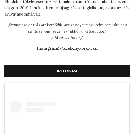
Elindulni, tökéletesedni – és tanulni valamiről, ami túlmutat ezen a
világon. 2019-ben kezdtem el újságírással foglalkozni, azóta az írás
a hivatásommá vált.
„
Számomra az írás ott kezdődik, amikor gyermekmódra semmit vagy
szinte semmit se „értek” abból, ami lenyűgöz.”
/Pilinszky János/
Instagram: @keskenykorokben
INSTAGRAM