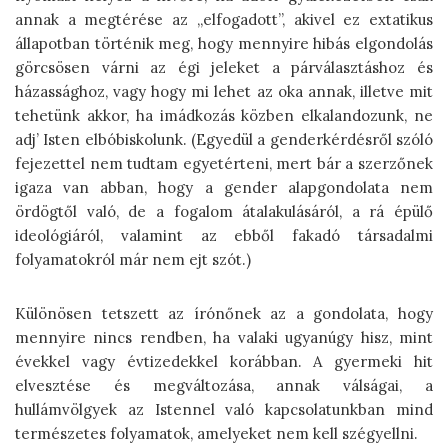
annak a megtérése az „elfogadott”, akivel ez extatikus
állapotban történik meg, hogy mennyire hibás elgondolás
görcsösen várni az égi jeleket a párválasztáshoz és
házassághoz, vagy hogy mi lehet az oka annak, illetve mit
tehetünk akkor, ha imádkozás közben elkalandozunk, ne
adj’ Isten elbóbiskolunk. (Egyedül a genderkérdésről szóló
fejezettel nem tudtam egyetérteni, mert bár a szerzőnek
igaza van abban, hogy a gender alapgondolata nem
ördögtől való, de a fogalom átalakulásáról, a rá épülő
ideológiáról, valamint az ebből fakadó társadalmi
folyamatokról már nem ejt szót.)
Különösen tetszett az írónőnek az a gondolata, hogy
mennyire nincs rendben, ha valaki ugyanúgy hisz, mint
évekkel vagy évtizedekkel korábban. A gyermeki hit
elvesztése és megváltozása, annak válságai, a
hullámvölgyek az Istennel való kapcsolatunkban mind
természetes folyamatok, amelyeket nem kell szégyellni.