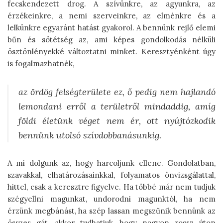
fecskendezett drog. A szívünkre, az agyunkra, az
érzékeinkre, a nemi szerveinkre, az elménkre és a
lelkünkre egyaránt hatást gyakorol. A bennünk rejlő elemi
bűn és sötétség az, ami képes gondolkodás nélküli
ösztönlényekké változtatni minket. Keresztyénként úgy
is fogalmazhatnék,
az ördög felségterülete ez, ő pedig nem hajlandó
lemondani erről a területről mindaddig, amíg
földi életünk véget nem ér, ott nyújtózkodik
bennünk utolsó szívdobbanásunkig.
A mi dolgunk az, hogy harcoljunk ellene. Gondolatban,
szavakkal, elhatározásainkkal, folyamatos önvizsgálattal,
hittel, csak a keresztre figyelve. Ha többé már nem tudjuk
szégyellni magunkat, undorodni magunktól, ha nem
érzünk megbánást, ha szép lassan megszűnik bennünk az
összes gát, akkor tudhatjuk, hogy nagyon rossz úton