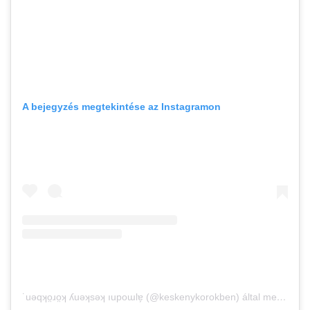
A bejegyzés megtekintése az Instagramon
˙uǝqʞo̤ɹo̤ʞ ʎuǝʞsǝʞ ıupoɯlɐ̗ (@keskenykorokben) által megosztott bejegyzés