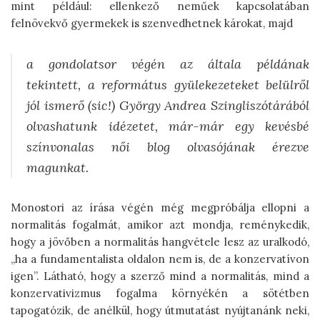
mint például: ellenkező neműek kapcsolatában
felnövekvő gyermekek is szenvedhetnek károkat, majd
a gondolatsor végén az általa példának
tekintett, a református gyülekezeteket belülről
jól ismerő (sic!) György Andrea Szingliszótárából
olvashatunk idézetet, már-már egy kevésbé
színvonalas női blog olvasójának érezve
magunkat.
Monostori az írása végén még megpróbálja ellopni a
normalitás fogalmát, amikor azt mondja, reménykedik,
hogy a jövőben a normalitás hangvétele lesz az uralkodó,
„ha a fundamentalista oldalon nem is, de a konzervatívon
igen”. Látható, hogy a szerző mind a normalitás, mind a
konzervativizmus fogalma környékén a sötétben
tapogatózik, de anélkül, hogy útmutatást nyújtanánk neki,