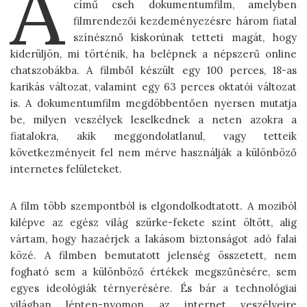
A
című cseh dokumentumfilm, amelyben
filmrendezői kezdeményezésre három fiatal
színésznő kiskorúnak tetteti magát, hogy
kiderüljön, mi történik, ha belépnek a népszerű online
chatszobákba. A filmből készült egy 100 perces, 18-as
karikás változat, valamint egy 63 perces oktatói változat
is. A dokumentumfilm megdöbbentően nyersen mutatja
be, milyen veszélyek leselkednek a neten azokra a
fiatalokra, akik meggondolatlanul, vagy tetteik
következményeit fel nem mérve használják a különböző
internetes felületeket.
A film több szempontból is elgondolkodtatott. A moziból
kilépve az egész világ szürke-fekete színt öltött, alig
vártam, hogy hazaérjek a lakásom biztonságot adó falai
közé. A filmben bemutatott jelenség összetett, nem
fogható sem a különböző értékek megszűnésére, sem
egyes ideológiák térnyerésére. És bár a technológiai
világban lépten-nyomon az internet veszélyeire