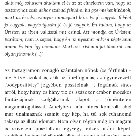
alatt még sohasem aludtam el és az az elméletem van, hogy az
asszonyhoz csak akkor szabad feküdni, ha gyermeket kívánok,
mert az érzéki gyönyör önmagáért bűn. És jó vagyok, főként
jó vagyok, vagyis igazán jó és jó vagyok. Én tudom, hogy az
Úristen az ilyen vallással mit csinál. Azt mondja az Úristen:
Barátom, nem is sejted, hogy én az ilyesmit milyen végtelenül
unom. És köp. Így mondom. Mert az Úristen útjai távolról sem
olyan finomak (…)”.
Az Instagramon vonagló számtalan nőnek (és férfinak) –
ide értve azokat is, akik az önelfogadás, az úgynevezett
„bodypositivity” jegyében posztolnak –, fogalmuk sincs
arról, hogy hány és hány tíz és százezer ember mocskos
fantáziájának szolgáltatnak alapot a töméntelen
magamutogatással. Amelyben már nincs kontroll, ahol
már unalmasnak számít egy kép, ha túl sok ruhanemű
takarja az illető idomait. Nem olyan régen még én magam
is szívesen posztoltam egy-egy edzés utáni képet,
szelfiket, ha épp jól sikerült elkészítenem a frizurám, vagy