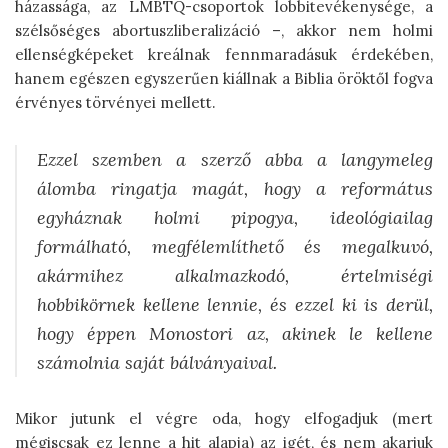
házassága, az LMBTQ-csoportok lobbitevékenysége, a
szélsőséges abortuszliberalizáció –, akkor nem holmi
ellenségképeket kreálnak fennmaradásuk érdekében,
hanem egészen egyszerűen kiállnak a Biblia öröktől fogva
érvényes törvényei mellett.
Ezzel szemben a szerző abba a langymeleg
álomba ringatja magát, hogy a református
egyháznak holmi pipogya, ideológiailag
formálható, megfélemlíthető és megalkuvó,
akármihez alkalmazkodó, értelmiségi
hobbikörnek kellene lennie, és ezzel ki is derül,
hogy éppen Monostori az, akinek le kellene
számolnia saját bálványaival.
Mikor jutunk el végre oda, hogy elfogadjuk (mert
mégiscsak ez lenne a hit alapja) az igét, és nem akarjuk