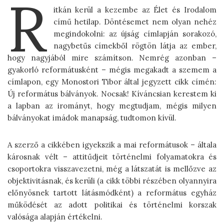
R
itkán kerül a kezembe az Élet és Irodalom
című hetilap. Döntésemet nem olyan nehéz
megindokolni: az újság címlapján sorakozó,
nagybetűs címekből rögtön látja az ember,
hogy nagyjából mire számítson. Nemrég azonban –
gyakorló reformátusként – mégis megakadt a szemem a
címlapon, egy Monostori Tibor által jegyzett cikk címén:
Új református bálványok. Nocsak! Kíváncsian kerestem ki
a lapban az irományt, hogy megtudjam, mégis milyen
bálványokat imádok manapság, tudtomon kívül.
A szerző a cikkében igyekszik a mai reformátusok – általa
károsnak vélt – attitűdjeit történelmi folyamatokra és
csoportokra visszavezetni, még a látszatát is mellőzve az
objektivitásnak, és kerüli (a cikk többi részében olyannyira
előnyösnek tartott látásmódként) a református egyház
működését az adott politikai és történelmi korszak
valósága alapján értékelni.