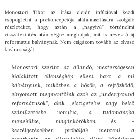
Monostori Tibor az írása elején infúzióval kezdi
csöpögtetni a prekoncepciója alátámasztására szolgáló
részleteket, hogy aztán a „nagyívű” történelmi
visszatekintés után végre megtudjuk, mit is nevez ő új
református bálványnak. Nem csigázom tovább az olvasó
kíváncsiságát:
Monostori szerint az állandó, mesterségesen
kialakított ellenségkép elleni harc a mi
bálványunk, miközben a hősök, a rejtőzködő,
elnyomott megmentőink azok az „underground
reformátusok”, akik „elszigetelve vagy belső
száműzetésbe vonulva, a tudományba
menekülve, magánkörökben és -
beszélgetésekben próbálják menteni a