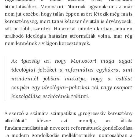
útmutatásához. Monostori Tibornak ugyanakkor az már
nem jut eszébe, hogy talán éppen azért létezik még ma is
kereszténység, mert tanai kétezer év után is érvényesek,
sőt mi több, szentek. Ha azokat minden korban, minden
uralkodó ideológia hatására átformálták volna, már rég
nem lennének a világon keresztények.
Az igazság az, hogy Monostori maga aggat
ideológiai jelzőket a református egyházra, ami
mindennél jobban mutatja, hogy a vallást
csupán egy ideológiai-politikai cél vagy csoport
kiszolgálása eszközének tekinti.
A szerző a számára szimpatikus „progresszív keresztény
alkotókat” idézve azt mondja, az általa
fundamentalistának nevezett reformátusok gondolkodása
„a modern gondolkodás mellékterméke, pontosabban a