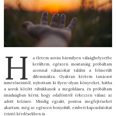
H
a életem során bármilyen válsághelyzetbe
kerültem, egészen mostanáig próbáltam
azonnal válaszokat találni a felmerült
dilemmákra. Gyakran kértem tanácsot
ismerőseimtől, nyitottam ki ilyen-olyan könyveket, hátha
a sorok között rábukkanok a megoldásra, és próbáltam
imádságban kérni, hogy odaföntről érkezzen válasz az
adott krízisre. Mindig egzakt, pontos megfejtéseket
akartam, még az egészen bonyolult, emberi kapcsolatokat
érintő kérdésekben is.