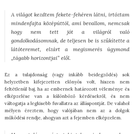
A világot kezdtem fekete-fehéren látni, irtóztam
mindenfajta középúttól, ami bevallom, nemcsak
hogy nem tett jót a világról való
gondolkodásomnak, de teljesen be is szűkítette a
látóteremet, elzárt a megismerés úgymond
„tágabb horizontjai” elől.
Ez a tulajdonság (vagy inkább beidegződés) sok
helyzetben kifejezetten előnyös volt, hiszen nem
feltétlenül baj, ha az embernek határozott véleménye és
elképzelése van a különböző kérdésekről, és nem
váltogatja a legkisebb fuvallatra az álláspontját. De valahol
mélyen éreztem, hogy valójában nem az a dolgok
működési rendje, ahogyan azt a fejemben elképzelem.