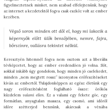
figyelmeztetnek minket, nem szabad elfelejtenünk, hogy
az internet a kezdetektől fogva csak eszköz volt az ember
kezében.
Végső soron minden ott dől el, hogy mi lakozik a
képernyők előtt ülők bensőjében, nemre, fajra,
bőrszínre, vallásra tekintet nélkül.
Keresztyén hitemnél fogva nem osztom azt a liberális
tévképzetet, hogy az ember eredendően jó volna. Sőt,
sokkal inkább úgy gondolom, hogy minden jó cselekedet,
minden „nem megtett rossz” iszonyatos erőfeszítéseket
kíván az embertől. Tulajdonképpen az egész életünk egy
nagy erőfeszítésként foglalható össze: örökös
küzdelem
valami ellen
. Ez a valami egy fekete góc, egy
formátlan, anyagtalan massza, egy csomó, ami időről
időre szétterjed bennünk, akárcsak a vénába