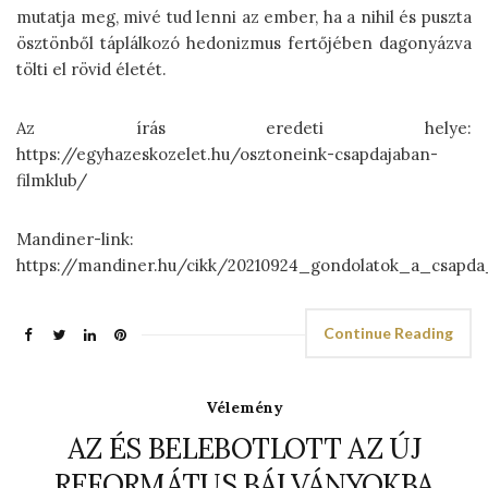
mutatja meg, mivé tud lenni az ember, ha a nihil és puszta
ösztönből táplálkozó hedonizmus fertőjében dagonyázva
tölti el rövid életét.
Az írás eredeti helye:
https://egyhazeskozelet.hu/osztoneink-csapdajaban-
filmklub/
Mandiner-link:
https://mandiner.hu/cikk/20210924_gondolatok_a_csap
Continue Reading
Vélemény
AZ ÉS BELEBOTLOTT AZ ÚJ
REFORMÁTUS BÁLVÁNYOKBA