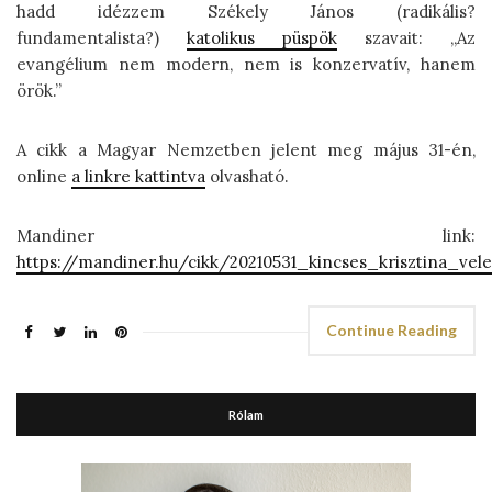
hadd idézzem Székely János (radikális?
fundamentalista?)
katolikus püspök
szavait: „Az
evangélium nem modern, nem is konzervatív, hanem
örök.”
A cikk a Magyar Nemzetben jelent meg május 31-én,
online
a linkre kattintva
olvasható.
Mandiner link:
https://mandiner.hu/cikk/20210531_kincses_krisztina_ve
Continue Reading
Rólam