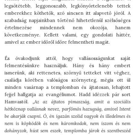
legsötétebb, leggonoszabb, legkönyörtelenebb tettek
emberekhez köthetők, szó sincsen itt alapvető jóról. A
szabadság napjainkban történő hihetetlenül szélsőséges
értelmezése mindennek nem okozója, hanem
következménye. Kellett valami, egy gondolati háttér,
amivel az ember időről időre felmentheti magát.
És óvakodjunk attól, hogy vallásosságunkat saját
felmentésünkre használjuk. Hány és hány embert
ismerünk, aki rettenetes, szörnyű tetteket vitt véghez,
családja körében valóságos szörnyeteg, mégis ott ül
minden vasárnap a templomban és ájtatosan, lehajtott
fejjel hallgatja az evangéliumot. Hadd idézzek pár sort
Hamvastól.
„Az az ájtatos pimaszság, amit a szociális
hétköznap vallásnak nevez, parfőmös hazugság, amivel Istent
be akarják csapni. Ó, én igazán szolid vagyok és illedelmes és
nem is köpködök és nem káromkodok, nem iszom és nem
dohányzok, húst sem eszek, templomba járok és szentbeszéd