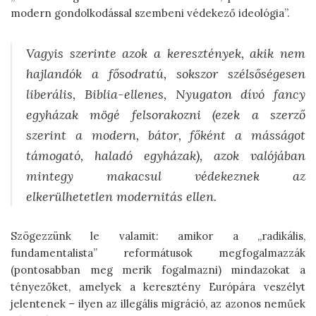
modern gondolkodással szembeni védekező ideológia”.
Vagyis szerinte azok a keresztények, akik nem
hajlandók a fősodratú, sokszor szélsőségesen
liberális, Biblia-ellenes, Nyugaton dívó fancy
egyházak mögé felsorakozni (ezek a szerző
szerint a modern, bátor, főként a másságot
támogató, haladó egyházak), azok valójában
mintegy makacsul védekeznek az
elkerülhetetlen modernitás ellen.
Szögezzünk le valamit: amikor a „radikális,
fundamentalista” reformátusok megfogalmazzák
(pontosabban meg merik fogalmazni) mindazokat a
tényezőket, amelyek a keresztény Európára veszélyt
jelentenek – ilyen az illegális migráció, az azonos neműek