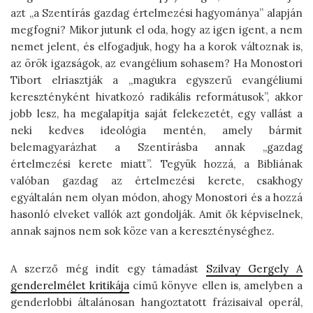
azt „a Szentírás gazdag értelmezési hagyománya” alapján
megfogni? Mikor jutunk el oda, hogy az igen igent, a nem
nemet jelent, és elfogadjuk, hogy ha a korok változnak is,
az örök igazságok, az evangélium sohasem? Ha Monostori
Tibort elriasztják a „magukra egyszerű evangéliumi
keresztényként hivatkozó radikális reformátusok”, akkor
jobb lesz, ha megalapítja saját felekezetét, egy vallást a
neki kedves ideológia mentén, amely bármit
belemagyarázhat a Szentírásba annak „gazdag
értelmezési kerete miatt”. Tegyük hozzá, a Bibliának
valóban gazdag az értelmezési kerete, csakhogy
egyáltalán nem olyan módon, ahogy Monostori és a hozzá
hasonló elveket vallók azt gondolják. Amit ők képviselnek,
annak sajnos nem sok köze van a kereszténységhez.
A szerző még indít egy támadást
Szilvay Gergely A
genderelmélet kritikája
című könyve ellen is, amelyben a
genderlobbi általánosan hangoztatott frázisaival operál,