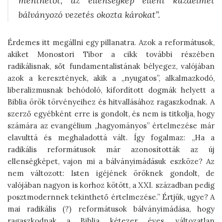
menthetőt, az ellenségkép elleni küzdelmet
bálványozó vezetés okozta károkat”.
Érdemes itt megállni egy pillanatra. Azok a reformátusok,
akiket Monostori Tibor a cikk további részében
radikálisnak, sőt fundamentalistának bélyegez, valójában
azok a keresztények, akik a „nyugatos”, alkalmazkodó,
liberalizmusnak behódoló, kifordított dogmák helyett a
Biblia örök törvényeihez és hitvallásához ragaszkodnak. A
szerző egyébként erre is gondolt, és nem is titkolja, hogy
számára az evangélium „hagyományos” értelmezése már
elavulttá és meghaladottá vált. Így fogalmaz: „Ha a
radikális reformátusok már azonosították az új
ellenségképet, vajon mi a bálványimádásuk eszköze? Az
nem változott: Isten igéjének öröknek gondolt, de
valójában nagyon is korhoz kötött, a XXI. században pedig
posztmodernnek tekinthető értelmezése.” Értjük, ugye? A
mai radikális (?) reformátusok bálványimádása, hogy
ragaszkodnak a Biblia kétezer éves, változatlan