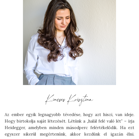
Az ember egyik legnagyobb tévedése, hogy azt hiszi, van ideje.
Hogy birtokolja saját létezését. Létünk a „halál felé való lét” – írja
Heidegger, amelyben minden másodperc felértékelődik. Ha ezt
egyszer sikerül megértenünk, akkor kezdünk el igazán élni.