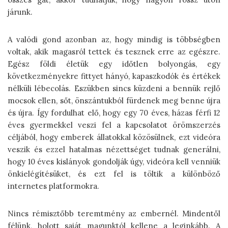
járunk.
A valódi gond azonban az, hogy mindig is többségben
voltak, akik magasról tettek és tesznek erre az egészre.
Egész földi életük egy időtlen bolyongás, egy
következményekre fittyet hányó, kapaszkodók és értékek
nélküli lébecolás. Eszükben sincs küzdeni a bennük rejlő
mocsok ellen, sőt, önszántukból fürdenek meg benne újra
és újra. Így fordulhat elő, hogy egy 70 éves, házas férfi 12
éves gyermekkel veszi fel a kapcsolatot örömszerzés
céljából, hogy emberek állatokkal közösülnek, ezt videóra
veszik és ezzel hatalmas nézettséget tudnak generálni,
hogy 10 éves kislányok gondolják úgy, videóra kell venniük
önkielégítésüket, és ezt fel is töltik a különböző
internetes platformokra.
Nincs rémisztőbb teremtmény az embernél. Mindentől
félünk, holott saját magunktól kellene a leginkább. A