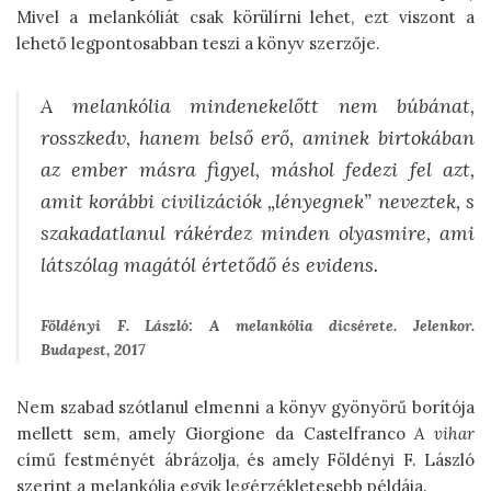
Mivel a melankóliát csak körülírni lehet, ezt viszont a
lehető legpontosabban teszi a könyv szerzője.
A melankólia mindenekelőtt nem búbánat,
rosszkedv, hanem belső erő, aminek birtokában
az ember másra figyel, máshol fedezi fel azt,
amit korábbi civilizációk „lényegnek” neveztek, s
szakadatlanul rákérdez minden olyasmire, ami
látszólag magától értetődő és evidens.
Földényi F. László: A melankólia dicsérete. Jelenkor.
Budapest, 2017
Nem szabad szótlanul elmenni a könyv gyönyörű borítója
mellett sem, amely Giorgione da Castelfranco
A vihar
című festményét ábrázolja, és amely Földényi F. László
szerint a melankólia egyik legérzékletesebb példája.