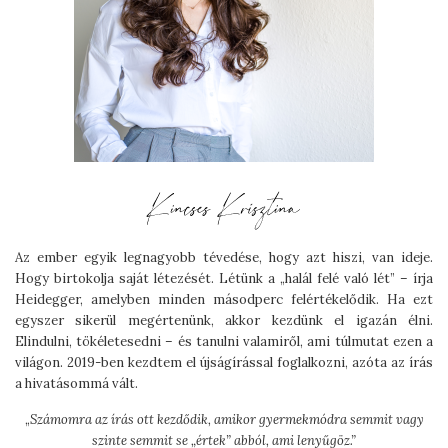
Az ember egyik legnagyobb tévedése, hogy azt hiszi, van ideje.
Hogy birtokolja saját létezését. Létünk a „halál felé való lét” – írja
Heidegger, amelyben minden másodperc felértékelődik. Ha ezt
egyszer sikerül megértenünk, akkor kezdünk el igazán élni.
Elindulni, tökéletesedni – és tanulni valamiről, ami túlmutat ezen a
világon. 2019-ben kezdtem el újságírással foglalkozni, azóta az írás
a hivatásommá vált.
„
Számomra az írás ott kezdődik, amikor gyermekmódra semmit vagy
szinte semmit se „értek” abból, ami lenyűgöz.”