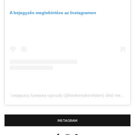
A bejegyzés megtekintése az Instagramon
˙uǝqʞo̤ɹo̤ʞ ʎuǝʞsǝʞ ıupoɯlɐ̗ (@keskenykorokben) által megosztott bejegyzés
INSTAGRAM