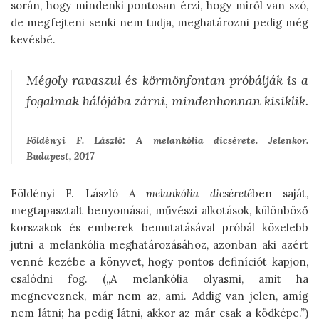
során, hogy mindenki pontosan érzi, hogy miről van szó,
de megfejteni senki nem tudja, meghatározni pedig még
kevésbé.
Mégoly ravaszul és körmönfontan próbálják is a
fogalmak hálójába zárni, mindenhonnan kisiklik.
Földényi F. László: A melankólia dicsérete. Jelenkor.
Budapest, 2017
Földényi F. László
A melankólia dicséreté
ben saját,
megtapasztalt benyomásai, művészi alkotások, különböző
korszakok és emberek bemutatásával próbál közelebb
jutni a melankólia meghatározásához, azonban aki azért
venné kezébe a könyvet, hogy pontos definíciót kapjon,
csalódni fog. („A melankólia olyasmi, amit ha
megneveznek, már nem az, ami. Addig van jelen, amíg
nem látni; ha pedig látni, akkor az már csak a ködképe.”)