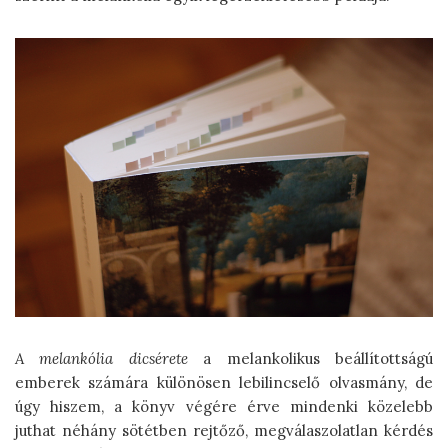
A melankólia dicsérete
a melankolikus beállítottságú
emberek számára különösen lebilincselő olvasmány, de
úgy hiszem, a könyv végére érve mindenki közelebb
juthat néhány sötétben rejtőző, megválaszolatlan kérdés