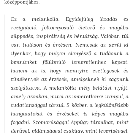
középpontjához.
Ez a melankólia. Egyidejűleg lázadás és
rezignáció, föltornyosuló életerő és magába
süppedés, inspiráltság és bénultság. Valóban túl
van tudáson és érzésen. Nemcsak az derül ki
ilyenkor, hogy milyen elenyésző a tudásunk a
bennünket fölülmúló ismeretlenhez képest,
hanem az is, hogy mennyire esetlegesek és
tünékenyek az érzések, amelyeknek ki vagyunk
szolgáltatva. A melankólia mély belátást nyújt,
amely azonban, mivel az ismeretlenre irányul, a
tudatlansággal társul. S közben a legkülönfélébb
hangulatokat és érzéseket is képes magába
fogadni. Szomorúsággal éppúgy társulhat, mint
derűvel, vidámsággal csakúgy, mint levertséggel.