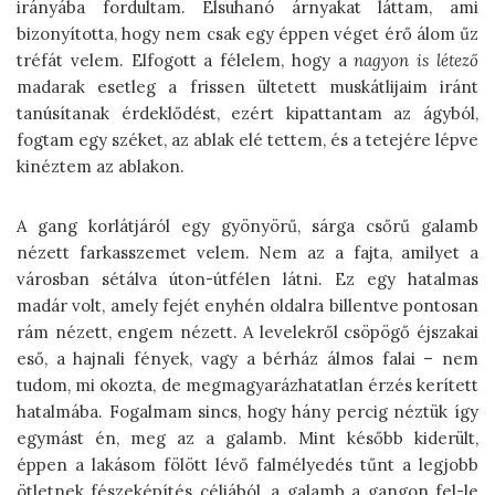
irányába fordultam. Elsuhanó árnyakat láttam, ami
bizonyította, hogy nem csak egy éppen véget érő álom űz
tréfát velem. Elfogott a félelem, hogy a
nagyon is létező
madarak esetleg a frissen ültetett muskátlijaim iránt
tanúsítanak érdeklődést, ezért kipattantam az ágyból,
fogtam egy széket, az ablak elé tettem, és a tetejére lépve
kinéztem az ablakon.
A gang korlátjáról egy gyönyörű, sárga csőrű galamb
nézett farkasszemet velem. Nem az a fajta, amilyet a
városban sétálva úton-útfélen látni. Ez egy hatalmas
madár volt, amely fejét enyhén oldalra billentve pontosan
rám nézett, engem nézett. A levelekről csöpögő éjszakai
eső, a hajnali fények, vagy a bérház álmos falai – nem
tudom, mi okozta, de megmagyarázhatatlan érzés kerített
hatalmába. Fogalmam sincs, hogy hány percig néztük így
egymást én, meg az a galamb. Mint később kiderült,
éppen a lakásom fölött lévő falmélyedés tűnt a legjobb
ötletnek fészeképítés céljából, a galamb a gangon fel-le