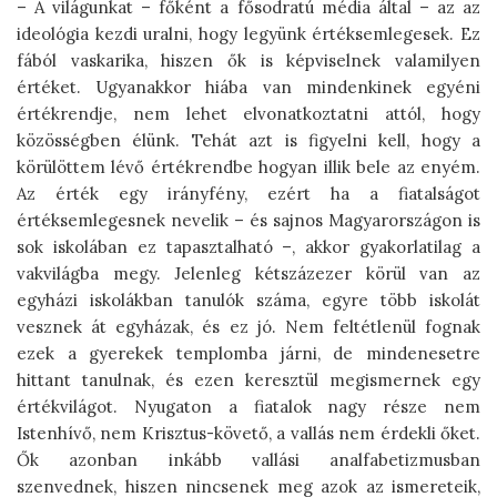
– A világunkat – főként a fősodratú média által – az az
ideológia kezdi uralni, hogy legyünk értéksemlegesek. Ez
fából vaskarika, hiszen ők is képviselnek valamilyen
értéket. Ugyanakkor hiába van mindenkinek egyéni
értékrendje, nem lehet elvonatkoztatni attól, hogy
közösségben élünk. Tehát azt is figyelni kell, hogy a
körülöttem lévő értékrendbe hogyan illik bele az enyém.
Az érték egy irányfény, ezért ha a fiatalságot
értéksemlegesnek nevelik – és sajnos Magyarországon is
sok iskolában ez tapasztalható –, akkor gyakorlatilag a
vakvilágba megy. Jelenleg kétszázezer körül van az
egyházi iskolákban tanulók száma, egyre több iskolát
vesznek át egyházak, és ez jó. Nem feltétlenül fognak
ezek a gyerekek templomba járni, de mindenesetre
hittant tanulnak, és ezen keresztül megismernek egy
értékvilágot. Nyugaton a fiatalok nagy része nem
Istenhívő, nem Krisztus-követő, a vallás nem érdekli őket.
Ők azonban inkább vallási analfabetizmusban
szenvednek, hiszen nincsenek meg azok az ismereteik,