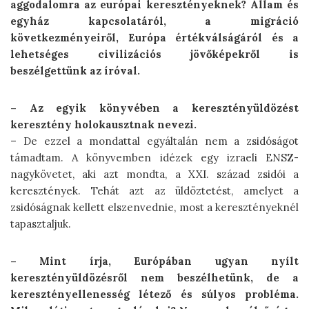
aggodalomra az európai keresztényeknek? Állam és
egyház kapcsolatáról, a migráció
következményeiről, Európa értékválságáról és a
lehetséges civilizációs jövőképekről is
beszélgettünk az íróval.
– Az egyik könyvében a keresztény­üldözést
keresztény holokausztnak nevezi.
– De ezzel a mondattal egyáltalán nem a zsidóságot
támadtam. A könyvemben idézek egy izraeli ENSZ-
nagykövetet, aki azt mondta, a XXI. század zsidói a
keresztények. Tehát azt az üldöztetést, amelyet a
zsidóságnak kellett elszenvednie, most a keresztényeknél
tapasztaljuk.
– Mint írja, Európában ugyan nyílt
keresztényüldözésről nem beszélhetünk, de a
keresztényellenesség létező és súlyos probléma.