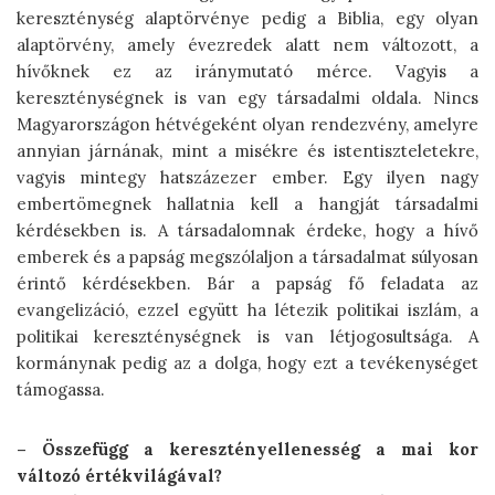
kereszténység alaptörvénye pedig a Biblia, egy olyan
alaptörvény, amely évezredek alatt nem változott, a
hívőknek ez az iránymutató mérce. Vagyis a
kereszténységnek is van egy társadalmi oldala. Nincs
Magyarországon hétvégeként olyan rendezvény, amelyre
annyian járnának, mint a misékre és istentiszteletekre,
vagyis mintegy hatszázezer ember. Egy ilyen nagy
embertömegnek hallatnia kell a hangját társadalmi
kérdésekben is. A társadalomnak érdeke, hogy a hívő
emberek és a papság megszólaljon a társadalmat súlyosan
érintő kérdésekben. Bár a papság fő feladata az
evangelizáció, ezzel együtt ha létezik politikai iszlám, a
politikai kereszténységnek is van létjogosultsága. A
kormánynak pedig az a dolga, hogy ezt a tevékenységet
támogassa.
– Összefügg a keresztényellenesség a mai kor
változó értékvilágával?