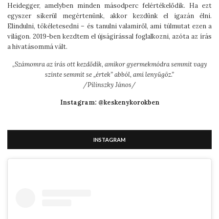
Heidegger, amelyben minden másodperc felértékelődik. Ha ezt
egyszer sikerül megértenünk, akkor kezdünk el igazán élni.
Elindulni, tökéletesedni – és tanulni valamiről, ami túlmutat ezen a
világon. 2019-ben kezdtem el újságírással foglalkozni, azóta az írás
a hivatásommá vált.
„
Számomra az írás ott kezdődik, amikor gyermekmódra semmit vagy
szinte semmit se „értek” abból, ami lenyűgöz.”
/Pilinszky János/
Instagram: @keskenykorokben
INSTAGRAM