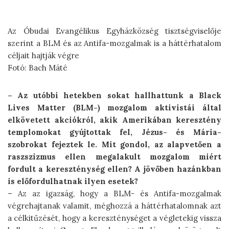
Az Óbudai Evangélikus Egyházközség tisztségviselője
szerint a BLM és az Antifa-mozgalmak is a háttérhatalom
céljait hajtják végre
Fotó: Bach Máté
– Az utóbbi hetekben sokat hallhattunk a Black
Lives Matter (BLM-) mozgalom aktivistái által
elkövetett akciókról, akik Amerikában keresztény
templomokat gyújtottak fel, Jézus- és Mária-
szobrokat fejeztek le. Mit gondol, az alapvetően a
rasz­szizmus ellen megalakult mozgalom miért
fordult a kereszténység ellen? A jövőben hazánkban
is előfordulhatnak ilyen esetek?
– Az az igazság, hogy a BLM- és Antifa-mozgalmak
végrehajtanak valamit, méghozzá a háttérhatalomnak azt
a célkitűzését, hogy a kereszténységet a végletekig vissza