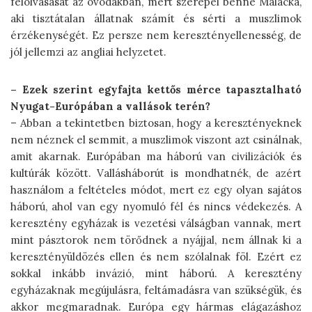
felolvasását az óvodákban, mert szerepel benne Malacka,
aki tisztátalan állatnak számít és sérti a muszlimok
érzékenységét. Ez persze nem keresztényellenesség, de
jól jellemzi az angliai helyzetet.
– Ezek szerint egyfajta kettős mérce tapasztalható
Nyugat-Európában a vallások terén?
– Abban a tekintetben biztosan, hogy a keresztényeknek
nem néznek el semmit, a muszlimok viszont azt csinálnak,
amit akarnak. Európában ma háború van civilizációk és
kultúrák között. Vallásháborút is mondhatnék, de azért
használom a feltételes módot, mert ez egy olyan sajátos
háború, ahol van egy nyomuló fél és nincs védekezés. A
keresztény egyházak is vezetési válságban vannak, mert
mint pásztorok nem törődnek a nyájjal, nem állnak ki a
keresztényüldözés ellen és nem szólalnak föl. Ezért ez
sokkal inkább invázió, mint háború. A keresztény
egyházaknak megújulásra, feltámadásra van szükségük, és
akkor megmaradnak. Európa egy hármas elágazáshoz