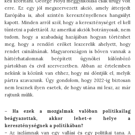
kell szorítani. George Floyd meggyilkolása csak ürügy volt
erre. Ez egy jól megszervezett akció, amely átterjedt
Európába is, ahol szintén keresztényellenes hangsúlyt
kapott. Minden arról szól, hogy a kereszténységet el kell
tüntetni a palettáról. Az amerikai akciók botrányosak, nem
tudom, hogy a szabadság hazájában hogyan történhet
meg, hogy a rendőri erőket leszerelik ahelyett, hogy
rendet csinálnának. Magyarországon is bőven vannak a
háttérhatalomnak beépített ügynökei különböző
pártokban és civil szervezetben. Abban az értelemben
nekünk is közünk van ehhez, hogy mi döntjük el, melyik
pártra szavazunk. Úgy gondolom, hogy 2022-ig biztosan
nem lesznek ilyen esetek, de hogy utána mi lesz, az már
rajtunk múlik.
– Ha ezek a mozgalmak valóban politikailag
beágyazottak, akkor lehet-e helye a
kereszténységnek a politikában?
– Az iszlámnak van egy vallási és egy politikai tana. A