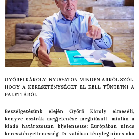
GYŐRFI KÁROLY: NYUGATON MINDEN ARRÓL SZÓL,
HOGY A KERESZTÉNYSÉGET EL KELL TÜNTETNI A
PALETTÁRÓL
Beszélgetésünk elején Győrfi Károly elmeséli,
könyve osztrák megjelenése meghiúsult, miután a
kiadó határozottan kijelentette: Euró­pában nincs
keresztényellenesség. De valóban tényleg nincs oka