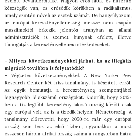
ezelőtt bevándoroltaké. Nagyon erős hitük és hittérítő
készségük van, és erősödik körükben a radikalizmus,
amely szintén növeli az esetek számát. De hangsúlyozom,
az európai keresztényellenesség messze nem csupán
muszlimoktól érkezik, jelentős arányban az állami
adminisztrációk is szemet hunynak efelett, illetve
támogatják a keresztényellenes intézkedéseket.
– Milyen következményekkel járhat, ha az illegális
migráció továbbra is folytatódik?
– Végzetes következményekkel. A New York-i Pew
Research Center két friss tanulmányt is készített erről.
Az egyik bemutatja a kereszténység szempontjából
legnagyobb lélekszámú országokat. Kiderült, hogy 2015-
ben a tíz legtöbb keresztény lakosú ország között csak
egy európai volt, az is a tizedik helyen: Németország. A
tanulmány előrevetíti, hogy 2050-re már egy európai
ország sem lesz az első tízben, ugyanakkor a most
összesen három afrikai ország száma a rangsorban hatra