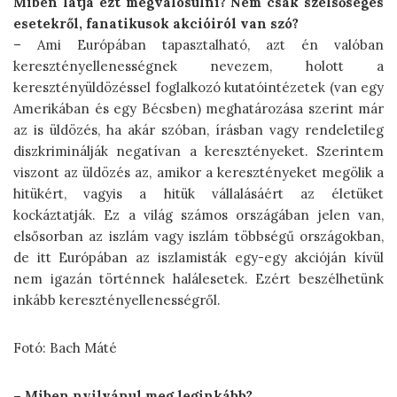
Miben látja ezt megvalósulni? Nem csak szélsőséges
esetekről, fanatikusok akciói­ról van szó?
– Ami Európában tapasztalható, azt én valóban
keresztényellenességnek nevezem, holott a
keresztényüldözéssel foglalkozó kutatóintézetek (van egy
Amerikában és egy Bécsben) meghatározása szerint már
az is üldözés, ha akár szóban, írásban vagy rendeletileg
diszkriminálják negatívan a keresztényeket. Szerintem
viszont az üldözés az, amikor a keresztényeket megölik a
hitükért, vagyis a hitük vállalásáért az életüket
kockáztatják. Ez a világ számos országában jelen van,
elsősorban az iszlám vagy iszlám többségű országokban,
de itt Európában az iszlamisták egy-egy akcióján kívül
nem igazán történnek halálesetek. Ezért beszélhetünk
inkább keresztényellenességről.
Fotó: Bach Máté
– Miben nyilvánul meg leginkább?