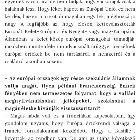
egyenek vacsorára, de nem tudják, hogy vacsorájuk csak a
halaknak lesz. Hogy léket kapott az Európai Unió, ez nem
kérdés, hiszen a brexit önmagában egy lék, méghozzá jó
nagy. A legfájóbb az, hogy élesen kettéválasztották
Európát Kelet-Európára és Nyugat- vagy mag-Európára.
Állandóan a kelet-közép-európai országokat támadják,
miközben mindenféle mondvacsinált ürüggyel beszélnek
európai értékek be nem tartásáról, a nemzetről és a
családról azonban sosem.
– Az európai országok egy része szekuláris államnak
vallja magát, ilyen például Franciaország. Ennek
fényében nem természetes folyamat, hogy a vallási
megnyilvánulásokat, jelképeket, szokásokat a
magánéletbe kívánják visszaszorítani?
– Magas labda volt ez a franciákkal kapcsolatban, úgy
gondolom ugyanis, hogy Európa értékrendi válsága a
francia forradalommal kezdődött. Hogy a Bastille-t
bevették, az rendben van. De ami az utána következő