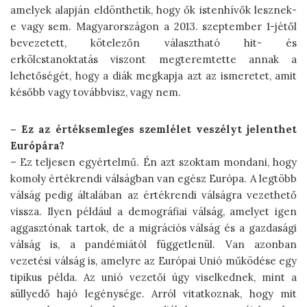
amelyek alapján eldönthetik, hogy ők istenhívők lesznek-
e vagy sem. Magyarországon a 2013. szep­tember 1-jétől
bevezetett, kötelezőn választható hit- és
erkölcstanoktatás viszont megteremtette annak a
lehetőségét, hogy a diák megkapja azt az ismeretet, amit
később vagy továbbvisz, vagy nem.
– Ez az értéksemleges szemlélet veszélyt jelenthet
Európára?
– Ez teljesen egyértelmű. Én azt szoktam mondani, hogy
komoly értékrendi válságban van egész Európa. A legtöbb
válság pedig általában az értékrendi válságra vezethető
vissza. Ilyen például a demográfiai válság, amelyet igen
aggasztónak tartok, de a migrációs válság és a gazdasági
válság is, a pandémiától függetlenül. Van azonban
vezetési válság is, amelyre az Európai Unió működése egy
tipikus példa. Az unió vezetői úgy viselkednek, mint a
süllyedő hajó legénysége. Arról vitatkoznak, hogy mit