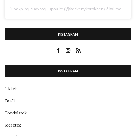
˙uǝqʞo̤ɹo̤ʞ ʎuǝʞsǝʞ ıupoɯlɐ̗ (@keskenykorokben) által megosztott bejegyzés
INSTAGRAM
INSTAGRAM
Cikkek
Fotók
Gondolatok
Idézetek