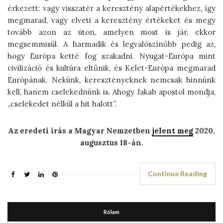
érkezett: vagy visszatér a keresztény alapértékekhez, így
megmarad, vagy elveti a keresztény értékeket és megy
tovább azon az úton, amelyen most is jár, ekkor
megsemmisül. A harmadik és legvalószínűbb pedig az,
hogy Európa ketté fog szakadni. Nyugat-­Európa mint
civilizáció és kultúra eltűnik, és Kelet-Európa megmarad
Európának. Nekünk, keresztényeknek nemcsak hinnünk
kell, hanem cselekednünk is. Ahogy Jakab apostol mondja,
„cselekedet nélkül a hit halott”.
Az eredeti írás a Magyar Nemzetben
jelent meg
2020.
augusztus 18-án.
Continue Reading
Rólam