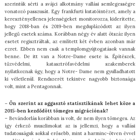
szerintük sérti a svájci alkotmány vallási semlegességre
vonatozó passzusát. Egy frankfurti kutatóintézet, amely a
keresztényellenes jelenségeket monitorozza, kiderítette,
hogy 2018-ban és 2019-ben megduplázódott az ilyen
jellegű esetek száma. Korábban négy év alatt ötszáz ilyen
esetet regisztráltak, az említett két évben azonban már
ezret. Ebben nem csak a templomgyújtogatások vannak
benne. De itt van a ­Notre-Dame esete is. Építészek,
tűzvédelmi, katasztrófavédelmi szakemberek
nyilatkoznak úgy, hogy a Notre- Dame nem gyulladhatott
ki véletlenül. Rendszerét tekintve nagyobb biztonsága
volt, mint a Pentagonnak.
– Ön szerint az aggasztó statisztikának lehet köze a
2015-ben kezdődött tömeges migrációnak?
– Bevándorlás korábban is volt, de nem ilyen tömeges. Az
így érkező muszlimokat az is jellemzi, hogy a vallási
tudatosságuk sokkal erősebb, mint a harminc-ötven évvel