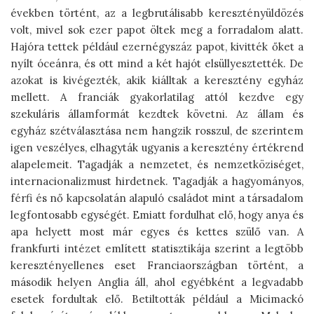
években történt, az a legbrutálisabb keresztényüldözés
volt, mivel sok ezer papot öltek meg a forradalom alatt.
Hajóra tettek például ezernégyszáz papot, kivitték őket a
nyílt óceánra, és ott mind a két hajót elsüllyesztették. De
azokat is kivégezték, akik kiálltak a keresztény egyház
mellett. A franciák gyakorlatilag attól kezdve egy
szekuláris államformát kezdtek követni. Az állam és
egyház szétválasztása nem hangzik rosszul, de szerintem
igen veszélyes, elhagyták ugyanis a keresztény értékrend
alapelemeit. Tagadják a nemzetet, és nemzetköziséget,
internacionalizmust hirdetnek. Tagadják a hagyományos,
férfi és nő kapcsolatán alapuló családot mint a társadalom
legfontosabb egységét. Emiatt fordulhat elő, hogy anya és
apa helyett most már egyes és kettes szülő van. A
frankfurti intézet említett statisztikája szerint a legtöbb
keresztényellenes eset Franciaországban történt, a
második helyen Anglia áll, ahol egyébként a legvadabb
esetek fordultak elő. Betiltották például a Micimackó