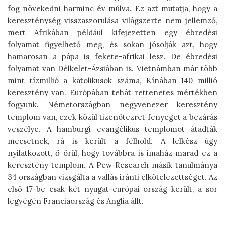
fog növekedni harminc év múlva. Ez azt mutatja, hogy a
kereszténység visszaszorulása világszerte nem jellemző,
mert Afrikában például kifejezetten egy ébredési
folyamat figyelhető meg, és sokan jósolják azt, hogy
hamarosan a pápa is fekete-afrikai lesz. De ébredési
folyamat van Délkelet-Ázsiában is. Vietnámban már több
mint tízmillió a katolikusok száma, Kínában 140 millió
keresztény van. Európában tehát rettenetes mértékben
fogyunk. Németországban negyvenezer keresztény
templom van, ezek közül tizenötezret fenyeget a bezárás
veszélye. A hamburgi evangélikus templomot átadták
mecsetnek, rá is került a félhold. A lelkész úgy
nyilatkozott, ő örül, hogy továbbra is imaház marad ez a
keresztény templom. A Pew Research másik tanulmánya
34 országban vizsgálta a vallás iránti elkötelezettséget. Az
első 17-be csak két nyugat-európai ország került, a sor
legvégén Franciaország és Anglia állt.