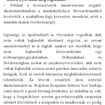
– Például a keresztények mindennemű negatív
diszkriminálásában a munkahelyeken. Stewardessekkel
levetették a nyakukban lógó keresztet, mondván, sérti a
muszlim utasok érzékenységét.
Ugyanígy az ápolónőknél is. Orvosokat vegzáltak, akik
nem voltak hajlandók abortuszt végezni, az orvosi
asszisztenseket ki is rúgták, amikor azt mondták, hogy
nem hajlandók közreműködni egy
terhességmegszakításban. Hollandiában és
Svédországban azokat az anyakönyvvezetőket, akik nem
voltak hajlandók azonos nemű párokat összeadni, szintén
kirúgták. Ezek az esetek hátrányos megkülönböztetésnek
tekinthetők. És létezik rendeleti úton történő
diszkrimináció is. Svájcban Benjamin Britten Noé bárkája
című művét a genfi bíróság betiltotta. Az indoklás az volt,
hogy a forgatókönyv szerint gyerekszereplők csoportjai
időnkét letérdelnek a színpadon és imádkoznak, ez pedig