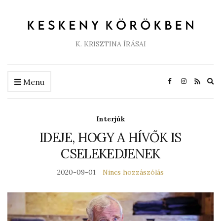
K. KRISZTINA ÍRÁSAI
Ex
Menu
se
fo
Interjúk
IDEJE, HOGY A HÍVŐK IS
CSELEKEDJENEK
2020-09-01
Nincs hozzászólás