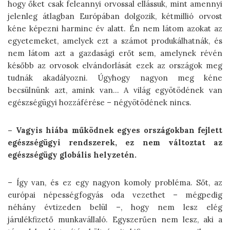
hogy őket csak feleannyi orvossal ellássuk, mint amennyi
jelenleg átlagban Európában dolgozik, kétmillió orvost
kéne képezni harminc év alatt. Én nem látom azokat az
egyetemeket, amelyek ezt a számot produkálhatnák, és
nem látom azt a gazdasági erőt sem, amelynek révén
később az orvosok elvándorlását ezek az országok meg
tudnák akadályozni. Úgyhogy nagyon meg kéne
becsülnünk azt, amink van… A világ egyötödének van
egészségügyi hozzáférése – négyötödének nincs.
– Vagyis hiába működnek egyes országokban fejlett
egészségügyi rendszerek, ez nem változtat az
egészségügy globális helyzetén.
– Így van, és ez egy nagyon komoly probléma. Sőt, az
európai népességfogyás oda vezethet – mégpedig
néhány évtizeden belül –, hogy nem lesz elég
járulékfizető munkavállaló. Egyszerűen nem lesz, aki a