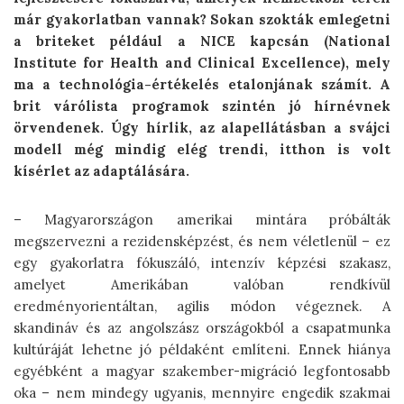
már gyakorlatban vannak? Sokan szokták emlegetni
a briteket például a NICE kapcsán (National
Institute for Health and Clinical Excellence), mely
ma a technológia-értékelés etalonjának számít. A
brit várólista programok szintén jó hírnévnek
örvendenek. Úgy hírlik, az alapellátásban a svájci
modell még mindig elég trendi, itthon is volt
kísérlet az adaptálására.
– Magyarországon amerikai mintára próbálták
megszervezni a rezidensképzést, és nem véletlenül – ez
egy gyakorlatra fókuszáló, intenzív képzési szakasz,
amelyet Amerikában valóban rendkívül
eredményorientáltan, agilis módon végeznek. A
skandináv és az angolszász országokból a csapatmunka
kultúráját lehetne jó példaként említeni. Ennek hiánya
egyébként a magyar szakember-migráció legfontosabb
oka – nem mindegy ugyanis, mennyire engedik szakmai