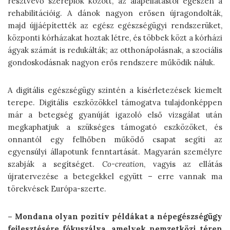
résztvevő szereplők között, az alapellátástól egészen a
rehabilitációig. A dánok nagyon erősen újragondolták,
majd újjáépítették az egész egészségügyi rendszerüket,
központi kórházakat hoztak létre, és többek közt a kórházi
ágyak számát is redukálták; az otthonápolásnak, a szociális
gondoskodásnak nagyon erős rendszere működik náluk.
A digitális egészségügy szintén a kísérletezések kiemelt
terepe. Digitális eszközökkel támogatva tulajdonképpen
már a betegség gyanúját igazoló első vizsgálat után
megkaphatjuk a szükséges támogató eszközöket, és
onnantól egy felhőben működő csapat segíti az
egyensúlyi állapotunk fenntartását. Magyarán személyre
szabják a segítséget.
Co-creation
, vagyis az ellátás
újratervezése a betegekkel együtt – erre vannak ma
törekvések Európa-szerte.
– Mondana olyan pozitív példákat a népegészségügy
fejlesztésére fókuszálva, amelyek nemzetközi téren