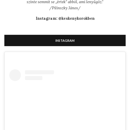
szinte semmit se „értek” abból, ami lenyűgöz.”
/Pilinszky János/
Instagram: @keskenykorokben
INSTAGRAM