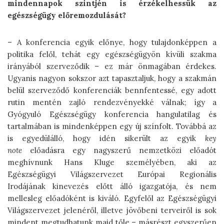
mindennapok szintjén is érzékelhessük az
egészségügy
előremozdulását
?
– A konferencia egyik előnye, hogy tulajdonképpen a
politika felől, tehát egy egészségügyön kívüli szakma
irányából szerveződik – ez már önmagában érdekes.
Ugyanis nagyon sokszor azt tapasztaljuk, hogy a szakmán
belül szerveződő konferenciák bennfentessé, egy adott
rutin mentén zajló rendezvényekké válnak; így a
Gyógyuló Egészségügy konferencia hangulatilag és
tartalmában is mindenképpen egy új színfolt. Továbbá az
is egyedülálló, hogy idén sikerült az egyik
key
note
előadásra egy nagyszerű nemzetközi előadót
meghívnunk Hans Kluge személyében, aki az
Egészségügyi Világszervezet Európai Regionális
Irodájának kinevezés előtt álló igazgatója, és nem
mellesleg előadóként is kiváló. Egyfelől az Egészségügyi
Világszervezet jelenéről, illetve jövőbeni terveiről is sok
mindent megtudhatunk majd tőle – másrészt egyszerűen