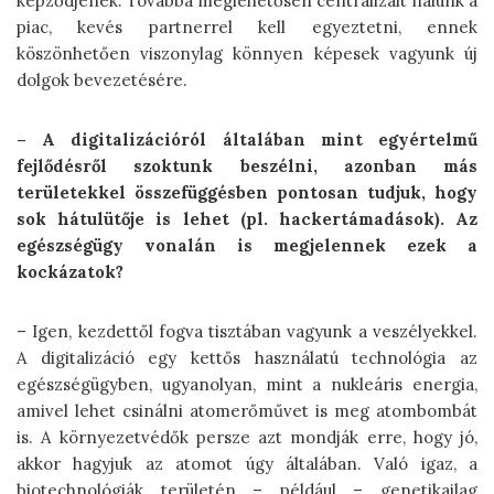
képződjenek. Továbbá meglehetősen centralizált nálunk a
piac, kevés partnerrel kell egyeztetni, ennek
köszönhetően viszonylag könnyen képesek vagyunk új
dolgok bevezetésére.
– A digitalizációról általában mint egyértelmű
fejlődésről szoktunk beszélni, azonban más
területekkel összefüggésben pontosan tudjuk, hogy
sok hátulütője is lehet (pl. hackertámadások). Az
egészségügy vonalán is megjelennek ezek a
kockázatok?
– Igen, kezdettől fogva tisztában vagyunk a veszélyekkel.
A digitalizáció egy kettős használatú technológia az
egészségügyben, ugyanolyan, mint a nukleáris energia,
amivel lehet csinálni atomerőművet is meg atombombát
is. A környezetvédők persze azt mondják erre, hogy jó,
akkor hagyjuk az atomot úgy általában. Való igaz, a
biotechnológiák területén – például – genetikailag