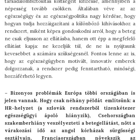
társadalombiztosítás költségeit kifizesse, amennyiben a
népesség tovább csökken. Általában véve az az
egészségügy és az egészségpolitika nagy kérdése, hogy
hogyan tudja hozzáigazítani a különböző kihívásokhoz a
rendszert, miként képes gondoskodni arról, hogy a beteg
ne csak eljusson az ellátásba, hanem ott épp a megfelelő
ellátást kapja: ne kezeljük túl, de ne is nyújtsunk
kevesebbet a számára szükségesnél. Fontos lenne az is,
hogy az egészségügyben motivált, innovatív emberek
dolgozzanak, a rendszer pedig fenntartható, minőségi,
hozzáférhető legyen.
– Bizonyos problémák Európa többi országában is
jelen vannak. Hogy csak néhány példát említsünk: a
HR-helyzet (a szlovák rendszerből tizenkétezer
egészségügyi ápoló hiányzik), Csehországban
szakemberhiány veszélyezteti a betegellátást, nőtt a
várakozási idő az angol kórházak sürgősségi
osztályain, Franciaországban növekszik az