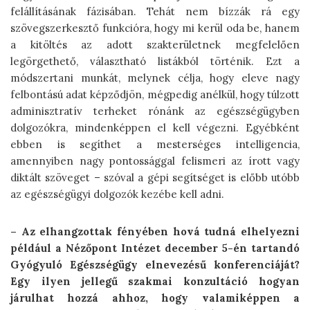
felállításának fázisában. Tehát nem bízzák rá egy
szövegszerkesztő funkcióra, hogy mi kerül oda be, hanem
a kitöltés az adott szakterületnek megfelelően
legörgethető, választható listákból történik. Ezt a
módszertani munkát, melynek célja, hogy eleve nagy
felbontású adat képződjön, mégpedig anélkül, hogy túlzott
adminisztratív terheket rónánk az egészségügyben
dolgozókra, mindenképpen el kell végezni. Egyébként
ebben is segíthet a mesterséges intelligencia,
amennyiben nagy pontossággal felismeri az írott vagy
diktált szöveget – szóval a gépi segítséget is előbb utóbb
az egészségügyi dolgozók kezébe kell adni.
– Az elhangzottak fényében hová tudná elhelyezni
például a Nézőpont Intézet december 5-én tartandó
Gyógyuló Egészségügy elnevezésű konferenciáját?
Egy ilyen jellegű szakmai konzultáció hogyan
járulhat hozzá ahhoz, hogy valamiképpen a