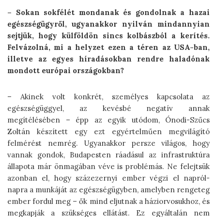
– Sokan sokfélét mondanak és gondolnak a hazai
egészségügyről, ugyanakkor nyilván mindannyian
sejtjük, hogy külföldön sincs kolbászból a kerítés.
Felvázolná, mi a helyzet ezen a téren az USA-ban,
illetve az egyes híradásokban rendre haladónak
mondott európai országokban?
– Akinek volt konkrét, személyes kapcsolata az
egészségüggyel, az kevésbé negatív annak
megítélésében – épp az egyik utódom, Ónodi-Szűcs
Zoltán készített egy ezt egyértelműen megvilágító
felmérést nemrég. Ugyanakkor persze világos, hogy
vannak gondok, Budapesten ráadásul az infrastruktúra
állapota már önmagában véve is problémás. Ne felejtsük
azonban el, hogy százezernyi ember végzi el napról-
napra a munkáját az egészségügyben, amelyben rengeteg
ember fordul meg – ők mind eljutnak a háziorvosukhoz, és
megkapják a szükséges ellátást. Ez egyáltalán nem