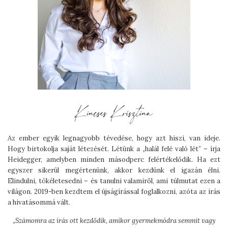
Az ember egyik legnagyobb tévedése, hogy azt hiszi, van ideje.
Hogy birtokolja saját létezését. Létünk a „halál felé való lét” – írja
Heidegger, amelyben minden másodperc felértékelődik. Ha ezt
egyszer sikerül megértenünk, akkor kezdünk el igazán élni.
Elindulni, tökéletesedni – és tanulni valamiről, ami túlmutat ezen a
világon. 2019-ben kezdtem el újságírással foglalkozni, azóta az írás
a hivatásommá vált.
„
Számomra az írás ott kezdődik, amikor gyermekmódra semmit vagy