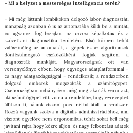
– Mi a helyzet a mesterséges intelligencia terén?
– Mi még láttunk lombikokon dolgozó labor-diagnosztát,
manapság azonban ő is az automatába küldi be a mintát,
és ugyanez fog lezajlani az orvosi képalkotás és a
szövettani diagnosztika területén. Első körben tehát
valószínűleg az automaták, a gépek és az algoritmusok
döntéstámogató eszközökként fogják segíteni a
diagnoszták munkáját. Magyarországnak ott van
versenyelőnye ebben, hogy egységes adatplatformmal –
és nagy adatgazdagsággal – rendelkezik; a rendszerben
dolgozó emberek megszokták a számítógépet.
Csehországban néhány éve még meg akarták verni azt,
aki számítógépet vitt volna a rendelőbe, hogy e-receptet
állítson ki, nálunk viszont pöcc nélkül átállt a rendszer.
Hozzá vagyunk szokva a digitális adminisztrációhoz, ami
viszont egyelőre nem ergonomikus, tehát sokat kell még
javítani rajta, hogy kézre álljon, és nagy felbontású adatok