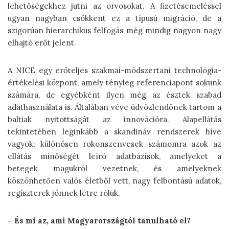
lehetőségekhez jutni az orvosokat. A fizetésemeléssel
ugyan nagyban csökkent ez a típusú migráció, de a
szigorúan hierarchikus felfogás még mindig nagyon nagy
elhajtó erőt jelent.
A NICE egy erőteljes szakmai-módszertani technológia-
értékelési központ, amely tényleg referenciapont sokunk
számára, de egyébként ilyen még az észtek szabad
adathasználata is. Általában véve üdvözlendőnek tartom a
baltiak nyitottságát az innovációra. Alapellátás
tekintetében leginkább a skandináv rendszerek híve
vagyok; különösen rokonszenvesek számomra azok az
ellátás minőségét leíró adatbázisok, amelyeket a
betegek magukról vezetnek, és amelyeknek
köszönhetően valós életből vett, nagy felbontású adatok,
regiszterek jönnek létre róluk.
– És mi az, ami Magyarországtól tanulható el?