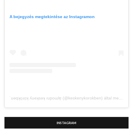
A bejegyzés megtekintése az Instagramon
˙uǝqʞo̤ɹo̤ʞ ʎuǝʞsǝʞ ıupoɯlɐ̗ (@keskenykorokben) által megosztott bejegyzés
INSTAGRAM