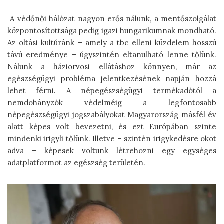
A védőnői hálózat nagyon erős nálunk, a mentőszolgálat
központosítottsága pedig igazi hungarikumnak mondható.
Az oltási kultúránk – amely a tbc elleni küzdelem hosszú
távú eredménye – úgyszintén eltanulható lenne tőlünk.
Nálunk a háziorvosi ellátáshoz könnyen, már az
egészségügyi probléma jelentkezésének napján hozzá
lehet férni. A népegészségügyi termékadótól a
nemdohányzók védelméig a legfontosabb
népegészségügyi jogszabályokat Magyarország másfél év
alatt képes volt bevezetni, és ezt Európában szinte
mindenki irigyli tőlünk. Illetve – szintén irigykedésre okot
adva – képesek voltunk létrehozni egy egységes
adatplatformot az egészség területén.