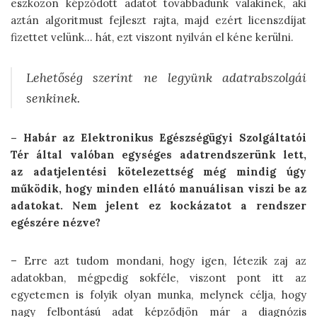
eszközön képződött adatot továbbadunk valakinek, aki
aztán algoritmust fejleszt rajta, majd ezért licenszdíjat
fizettet velünk… hát, ezt viszont nyilván el kéne kerülni.
Lehetőség szerint ne legyünk adatrabszolgái
senkinek.
– Habár az Elektronikus Egészségügyi Szolgáltatói
Tér által valóban egységes adatrendszerünk
lett,
az
adatjelentési kötelezettség még mindig úgy
működik, hogy minden ellátó manuálisan viszi be az
adatokat. Nem jelent ez kockázatot a rendszer
egészére nézve?
– Erre azt tudom mondani, hogy igen, létezik zaj az
adatokban, mégpedig sokféle, viszont pont itt az
egyetemen is folyik olyan munka, melynek célja, hogy
nagy felbontású adat képződjön már a diagnózis