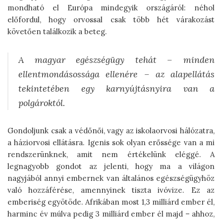
mondható el Európa mindegyik országáról: néhol
előfordul, hogy orvossal csak több hét várakozást
követően találkozik a beteg.
A magyar egészségügy tehát – minden
ellentmondásossága ellenére – az alapellátás
tekintetében egy karnyújtásnyira van a
polgároktól.
Gondoljunk csak a védőnői, vagy az iskolaorvosi hálózatra,
a háziorvosi ellátásra. Igenis sok olyan erőssége van a mi
rendszerünknek, amit nem értékelünk eléggé. A
legnagyobb gondot az jelenti, hogy ma a világon
nagyjából annyi embernek van általános egészségügyhöz
való hozzáférése, amennyinek tiszta ivóvize. Ez az
emberiség egyötöde. Afrikában most 1,3 milliárd ember él,
harminc év múlva pedig 3 milliárd ember él majd – ahhoz,