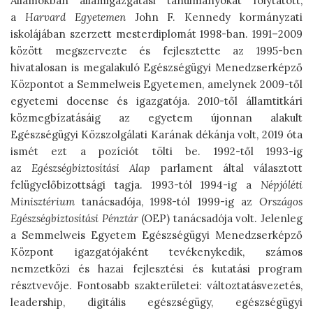
Államokban államigazgatási tanulmányokat folytatott,
a
Harvard Egyetemen
John F. Kennedy kormányzati
iskolájában szerzett mesterdiplomát 1998-ban. 1991–2009
között megszervezte és fejlesztette az 1995-ben
hivatalosan is megalakuló Egészségügyi Menedzserképző
Központot a Semmelweis Egyetemen, amelynek 2009-től
egyetemi docense és igazgatója. 2010-től államtitkári
közmegbízatásáig az egyetem újonnan alakult
Egészségügyi Közszolgálati Karának dékánja volt, 2019 óta
ismét ezt a pozíciót tölti be. 1992-től 1993-ig
az
Egészségbiztosítási Alap
parlament által választott
felügyelőbizottsági tagja. 1993-tól 1994-ig a
Népjóléti
Minisztérium
tanácsadója, 1998-tól 1999-ig az
Országos
Egészségbiztosítási Pénztár
(OEP) tanácsadója volt. Jelenleg
a Semmelweis Egyetem Egészségügyi Menedzserképző
Központ igazgatójaként tevékenykedik, számos
nemzetközi és hazai fejlesztési és kutatási program
résztvevője. Fontosabb szakterületei: változtatásvezetés,
leadership, digitális egészségügy, egészségügyi