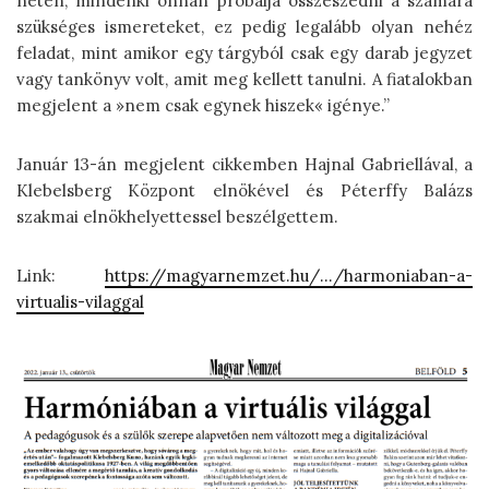
neten, mindenki onnan próbálja összeszedni a számára
szükséges ismereteket, ez pedig legalább olyan nehéz
feladat, mint amikor egy tárgyból csak egy darab jegyzet
vagy tankönyv volt, amit meg kellett tanulni. A fiatalokban
megjelent a »nem csak egynek hiszek« igénye.”
Január 13-án megjelent cikkemben Hajnal Gab­riellával, a
Klebelsberg Központ elnökével és Péterffy Balázs
szakmai elnökhelyettessel beszélgettem.
Link:
https://magyarnemzet.hu/…/harmoniaban-a-
virtualis-vilaggal