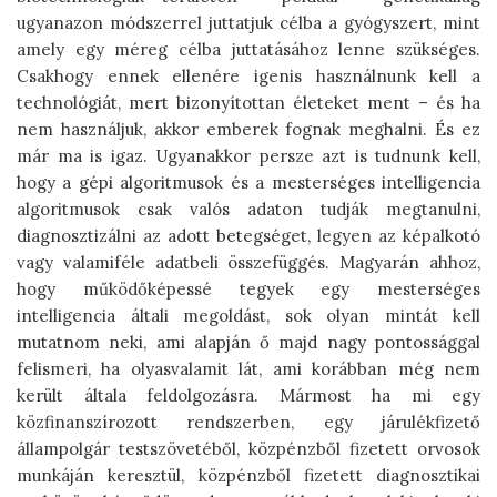
ugyanazon módszerrel juttatjuk célba a gyógyszert, mint
amely egy méreg célba juttatásához lenne szükséges.
Csakhogy ennek ellenére igenis használnunk kell a
technológiát, mert bizonyítottan életeket ment – és ha
nem használjuk, akkor emberek fognak meghalni. És ez
már ma is igaz. Ugyanakkor persze azt is tudnunk kell,
hogy a gépi algoritmusok és a mesterséges intelligencia
algoritmusok csak valós adaton tudják megtanulni,
diagnosztizálni az adott betegséget, legyen az képalkotó
vagy valamiféle adatbeli összefüggés. Magyarán ahhoz,
hogy működőképessé tegyek egy mesterséges
intelligencia általi megoldást, sok olyan mintát kell
mutatnom neki, ami alapján ő majd nagy pontossággal
felismeri, ha olyasvalamit lát, ami korábban még nem
került általa feldolgozásra. Mármost ha mi egy
közfinanszírozott rendszerben, egy járulékfizető
állampolgár testszövetéből, közpénzből fizetett orvosok
munkáján keresztül, közpénzből fizetett diagnosztikai