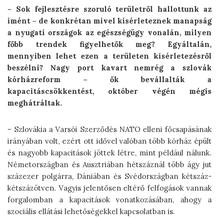
– Sok fejlesztésre szoruló területről hallottunk az
imént – de
konkrétan
mivel kísérleteznek manapság
a nyugati országok az egészségügy vonalán, milyen
főbb trendek figyelhetők meg? Egyáltalán,
mennyiben lehet ezen a területen kísérletezésről
beszélni? Nagy port kavart nemrég a szlovák
kórházreform – ők bevállalták a
kapacitáscsökkentést, október végén mégis
meghátráltak.
– Szlovákia a Varsói Szerződés NATO elleni főcsapásának
irányában volt, ezért ott idővel valóban több kórház épült
és nagyobb kapacitások jöttek létre, mint például nálunk.
Németországban és Ausztriában hétszáznál több ágy jut
százezer polgárra, Dániában és Svédországban kétszáz-
kétszázötven. Vagyis jelentősen eltérő felfogások vannak
forgalomban a kapacitások vonatkozásában, ahogy a
szociális ellátási lehetőségekkel kapcsolatban is.