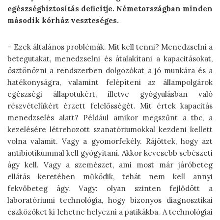
egészségbiztosítás deficitje. Németországban minden
második kórház veszteséges.
– Ezek általános problémák. Mit kell tenni? Menedzselni a
betegutakat, menedzselni és átalakítani a kapacitásokat,
ösztönözni a rendszerben dolgozókat a jó munkára és a
hatékonyságra, valamint felépíteni az állampolgárok
egészségi állapotukért, illetve gyógyulásban való
részvételükért érzett felelősségét. Mit értek kapacitás
menedzselés alatt? Például amikor megszűnt a tbc, a
kezelésére létrehozott szanatóriumokkal kezdeni kellett
volna valamit. Vagy a gyomorfekély. Rájöttek, hogy azt
antibiotikummal kell gyógyítani. Akkor kevesebb sebészeti
ágy kell. Vagy a szemészet, ami most már járóbeteg
ellátás keretében működik, tehát nem kell annyi
fekvőbeteg ágy. Vagy: olyan szinten fejlődött a
laboratóriumi technológia, hogy bizonyos diagnosztikai
eszközöket ki lehetne helyezni a patikákba. A technológiai