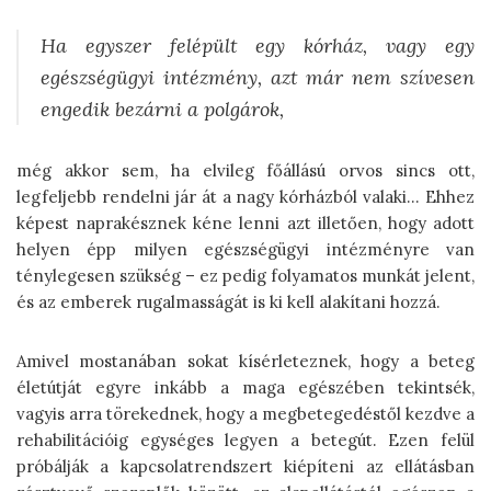
Ha egyszer felépült egy kórház, vagy egy
egészségügyi intézmény, azt már nem szívesen
engedik bezárni a polgárok,
még akkor sem, ha elvileg főállású orvos sincs ott,
legfeljebb rendelni jár át a nagy kórházból valaki… Ehhez
képest naprakésznek kéne lenni azt illetően, hogy adott
helyen épp milyen egészségügyi intézményre van
ténylegesen szükség – ez pedig folyamatos munkát jelent,
és az emberek rugalmasságát is ki kell alakítani hozzá.
Amivel mostanában sokat kísérleteznek, hogy a beteg
életútját egyre inkább a maga egészében tekintsék,
vagyis arra törekednek, hogy a megbetegedéstől kezdve a
rehabilitációig egységes legyen a betegút. Ezen felül
próbálják a kapcsolatrendszert kiépíteni az ellátásban