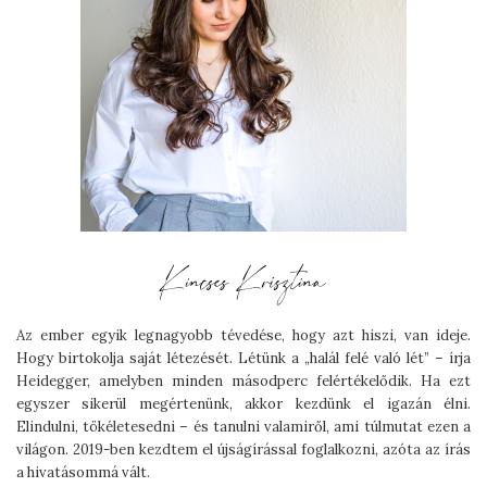
Az ember egyik legnagyobb tévedése, hogy azt hiszi, van ideje.
Hogy birtokolja saját létezését. Létünk a „halál felé való lét” – írja
Heidegger, amelyben minden másodperc felértékelődik. Ha ezt
egyszer sikerül megértenünk, akkor kezdünk el igazán élni.
Elindulni, tökéletesedni – és tanulni valamiről, ami túlmutat ezen a
világon. 2019-ben kezdtem el újságírással foglalkozni, azóta az írás
a hivatásommá vált.