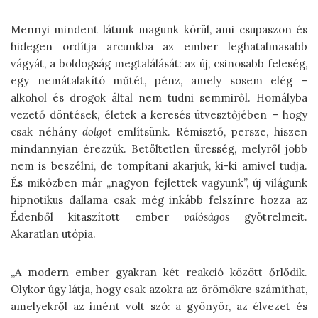
Mennyi mindent látunk magunk körül, ami csupaszon és
hidegen ordítja arcunkba az ember leghatalmasabb
vágyát, a boldogság megtalálását: az új, csinosabb feleség,
egy nemátalakító műtét, pénz, amely sosem elég –
alkohol és drogok által nem tudni semmiről. Homályba
vezető döntések, életek a keresés útvesztőjében – hogy
csak néhány
dolgot
említsünk. Rémisztő, persze, hiszen
mindannyian érezzük. Betöltetlen üresség, melyről jobb
nem is beszélni, de tompítani akarjuk, ki-ki amivel tudja.
És miközben már „nagyon fejlettek vagyunk”, új világunk
hipnotikus dallama csak még inkább felszínre hozza az
Édenből kitaszított ember
valóságos
gyötrelmeit.
Akaratlan utópia.
„A modern ember gyakran két reakció között őrlődik.
Olykor úgy látja, hogy csak azokra az örömökre számíthat,
amelyekről az imént volt szó: a gyönyör, az élvezet és