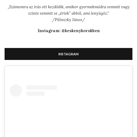
„
Számomra az írás ott kezdődik, amikor gyermekmódra semmit vagy
szinte semmit se „értek” abból, ami lenyűgöz.”
/Pilinszky János/
Instagram: @keskenykorokben
INSTAGRAM