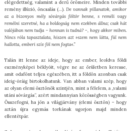
elégedettség, valamint a derű örömeire. Minden további
remény illúzió, öncsalás (…).
De vannak pillanatok, amikor
az a bizonyos mély sóvárgás föltör benne, s reméli vagy
remélni szeretné, ha a boldogság nem ezekben állna; csak hát
valójában nem tudja – honnan is tudná? –, hogy akkor miben.
Nincs róla tapasztalata, hiszen azt
»szem nem látta, fül nem
hallotta, emberi szív föl nem fogta
«.”
Talán itt lenne az ideje, hogy az ember, leoldva földi
eszményképei béklyóit, végre ne az őrületben keresse,
amit odafönt teljes egészében, itt a földön azonban csak
ideig-óráig birtokolhatunk. Van abban valami szép, hogy
az olyan elemi ösztönök szintjén, mint a félelem, a „valami
utáni sóvárgás”, azért mindannyian közösségben vagyunk.
Összefogni, ha jön a világjárvány (elemi ösztön) – hogy
aztán újra egymás torkának ugorjon majd minden
ellentétpár.