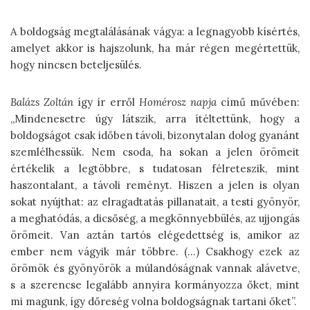
A boldogság megtalálásának vágya: a legnagyobb kísértés,
amelyet akkor is hajszolunk, ha már régen megértettük,
hogy nincsen beteljesülés.
Balázs Zoltán
így ír erről
Homérosz napja
című művében:
„Mindenesetre úgy látszik, arra ítéltettünk, hogy a
boldogságot csak időben távoli, bizonytalan dolog gyanánt
szemlélhessük. Nem csoda, ha sokan a jelen örömeit
értékelik a legtöbbre, s tudatosan félreteszik, mint
haszontalant, a távoli reményt. Hiszen a jelen is olyan
sokat nyújthat: az elragadtatás pillanatait, a testi gyönyör,
a meghatódás, a dicsőség, a megkönnyebbülés, az ujjongás
örömeit. Van aztán tartós elégedettség is, amikor az
ember nem vágyik már többre. (…) Csakhogy ezek az
örömök és gyönyörök a múlandóságnak vannak alávetve,
s a szerencse legalább annyira kormányozza őket, mint
mi magunk, így dőreség volna boldogságnak tartani őket”.