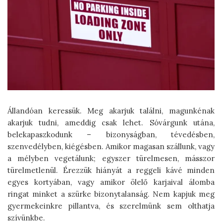
Állandóan keressük. Meg akarjuk találni, magunkénak
akarjuk tudni, ameddig csak lehet. Sóvárgunk utána,
belekapaszkodunk – bizonyságban, tévedésben,
szenvedélyben, kiégésben. Amikor magasan szállunk, vagy
a mélyben vegetálunk; egyszer türelmesen, másszor
türelmetlenül. Érezzük hiányát a reggeli kávé minden
egyes kortyában, vagy amikor ölelő karjaival álomba
ringat minket a szürke bizonytalanság. Nem kapjuk meg
gyermekeinkre pillantva, és szerelmünk sem olthatja
szívünkbe.