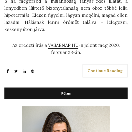
S ha megérzed a múlandóság fanyar-édes illatát, a
lényedben lüktető bizonytalanság nem okoz többé lelki
hipotermiát. Élesen figyelni, lágyan megélni, magad ellen
lázadni. Hálásnak lenni örömöt találva – lélegezni,
keskeny úton járva.
Az eredeti írás a
VASÁRNAP.HU
-n jelent meg 2020.
február 28-án.
Continue Reading
Rólam