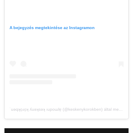
A bejegyzés megtekintése az Instagramon
˙uǝqʞo̤ɹo̤ʞ ʎuǝʞsǝʞ ıupoɯlɐ̗ (@keskenykorokben) által megosztott bejegyzés