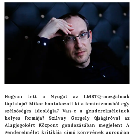
Hogyan lett a Nyugat az LMBTQ-mozgalmak
táptalaja? Mikor bontakozott ki a feminizmusból egy
szélsőséges ideológia? Van-e a genderelméletnek
helyes formája? Szilvay Gergely újságíróval az
Alapjogokért Központ gondozásában megjelent A
genderelmélet kritikája című könyvének apropóján