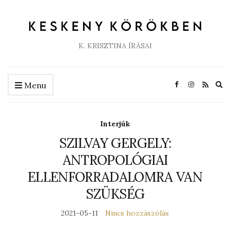
K. KRISZTINA ÍRÁSAI
Ex
Menu
se
fo
Interjúk
SZILVAY GERGELY:
ANTROPOLÓGIAI
ELLENFORRADALOMRA VAN
SZÜKSÉG
2021-05-11
Nincs hozzászólás