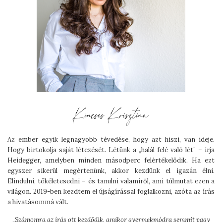
Az ember egyik legnagyobb tévedése, hogy azt hiszi, van ideje.
Hogy birtokolja saját létezését. Létünk a „halál felé való lét” – írja
Heidegger, amelyben minden másodperc felértékelődik. Ha ezt
egyszer sikerül megértenünk, akkor kezdünk el igazán élni.
Elindulni, tökéletesedni – és tanulni valamiről, ami túlmutat ezen a
világon. 2019-ben kezdtem el újságírással foglalkozni, azóta az írás
a hivatásommá vált.
„
Számomra az írás ott kezdődik, amikor gyermekmódra semmit vagy