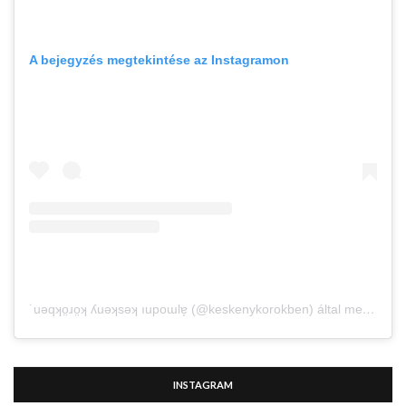
A bejegyzés megtekintése az Instagramon
˙uǝqʞo̤ɹo̤ʞ ʎuǝʞsǝʞ ıupoɯlɐ̗ (@keskenykorokben) által megosztott bejegyzés
INSTAGRAM