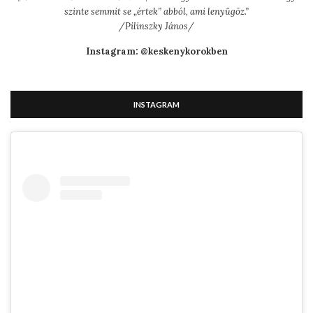
szinte semmit se „értek” abból, ami lenyűgöz.”
/Pilinszky János/
Instagram: @keskenykorokben
INSTAGRAM